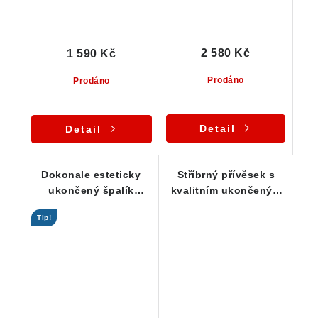
2 580 Kč
1 590 Kč
Prodáno
Prodáno
Detail
Detail
Dokonale esteticky
Stříbrný přívěsek s
ukončený špalík
kvalitním ukončeným
skorylu ve stříbrném
špalíkem turmalínu
Tip!
přívěsku