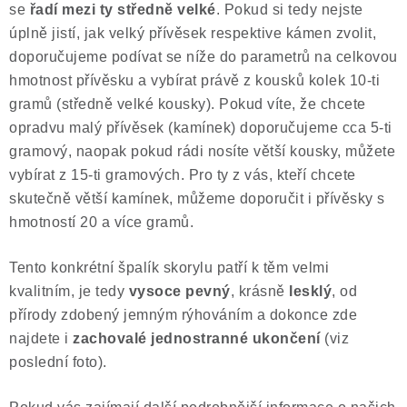
se
řadí mezi ty středně velké
. Pokud si tedy nejste
Poučení o právu na odstoupení od smlouvy
úplně jistí, jak velký přívěsek respektive kámen zvolit,
doporučujeme podívat se níže do parametrů na celkovou
hmotnost přívěsku a vybírat právě z kousků kolek 10-ti
gramů (středně velké kousky). Pokud víte, že chcete
opradvu malý přívěsek (kamínek) doporučujeme cca 5-ti
gramový, naopak pokud rádi nosíte větší kousky, můžete
vybírat z 15-ti gramových. Pro ty z vás, kteří chcete
skutečně větší kamínek, můžeme doporučit i přívěsky s
hmotností 20 a více gramů.
Tento konkrétní špalík skorylu patří k těm velmi
kvalitním, je tedy
vysoce pevný
, krásně
lesklý
, od
přírody zdobený jemným rýhováním a dokonce zde
najdete i
zachovalé jednostranné ukončení
(viz
poslední foto).