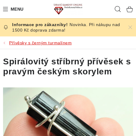
Přejít
Hleda
na
obsah
Novinka. Při nákupu nad
ČESKÉ KAMENY
1500 Kč doprava zdarma!
ŠPERKY
Přívěsky s černým turmalínem
KAMENY ZE SVĚTA
Spirálovitý stříbrný přívěsek s
pravým českým skorylem
BROUŠENÉ
SLEVY
ÚČINKY
KRYSTALY