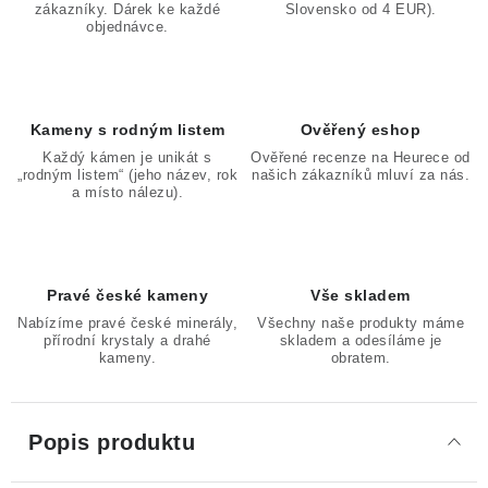
zákazníky. Dárek ke každé
Slovensko od 4 EUR).
objednávce.
Kameny s rodným listem
Ověřený eshop
Každý kámen je unikát s
Ověřené recenze na Heurece od
„rodným listem“ (jeho název, rok
našich zákazníků mluví za nás.
a místo nálezu).
Pravé české kameny
Vše skladem
Nabízíme pravé české minerály,
Všechny naše produkty máme
přírodní krystaly a drahé
skladem a odesíláme je
kameny.
obratem.
Popis produktu