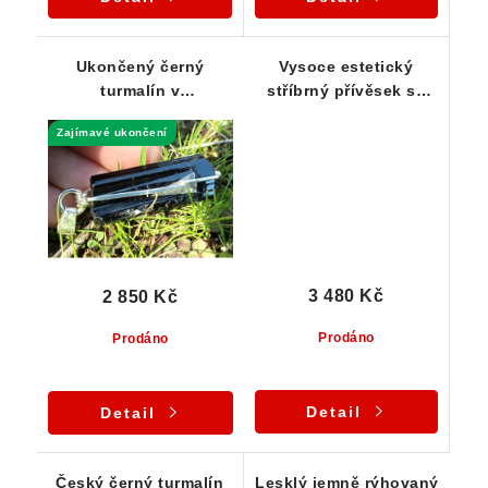
Ukončený černý
Vysoce estetický
turmalín v
stříbrný přívěsek se
propracovaném
vzácným tužkovým
Zajímavé ukončení
stříbrném přívěsku
černým skorylem
3 480 Kč
2 850 Kč
Prodáno
Prodáno
Detail
Detail
Český černý turmalín
Lesklý jemně rýhovaný