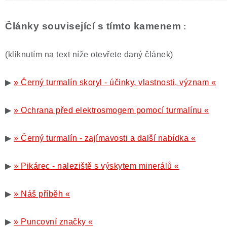
Články související s tímto kamenem
:
(kliknutím na text níže otevřete daný článek)
▶
» Černý turmalín skoryl - účinky, vlastnosti, význam «
▶
» Ochrana před elektrosmogem pomocí turmalínu «
▶
» Černý turmalín - zajímavosti a další nabídka «
▶
» Pikárec - naleziště s výskytem minerálů «
▶
» Náš příběh «
▶
» Puncovní značky «