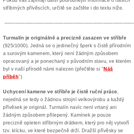
Pokud vás zajímají další podrobnější informace o našich
stříbrných přívěscích, určitě se začtěte i do textu níže.
——————————————————————————
Turmalín je originálně a precizně zasazen ve stříbře
(925/1000). Jedná se o jedinečný šperk s čistě přírodním
a surovým kamenem, který není žádným způsobem
opracovaný a je ponechaný v původním stavu, ve kterém
byl v naší přírodě námi nalezen (přečtěte si "
Náš
příběh
")
Uchycení kamene ve stříbře je čistě ruční práce
,
nejedná se tedy o žádnou strojní velkovýrobu a každý
přívěsek je originál. Turmalín navíc není vrtaný ani
žádným způsobem přilepený. Kamínek je pouze
precizně opleten stříbrným drátkem, který pro něj vytvoří
tzv. klícku, ve které bezpečně drží. Dražší přívěsky se