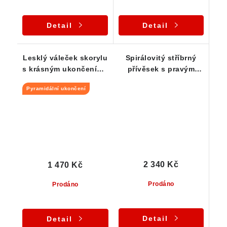
Detail
Detail
Lesklý váleček skorylu
Spirálovitý stříbrný
s krásným ukončením -
přívěsek s pravým
stříbrný přívěsek
českým skorylem
Pyramidální ukončení
2 340 Kč
1 470 Kč
Prodáno
Prodáno
Detail
Detail