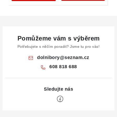
Pomůžeme vám s výběrem
Potřebujete s něčím poradit? Jsme tu pro vás!
dolnibory
@
seznam.cz
608 818 688
Z