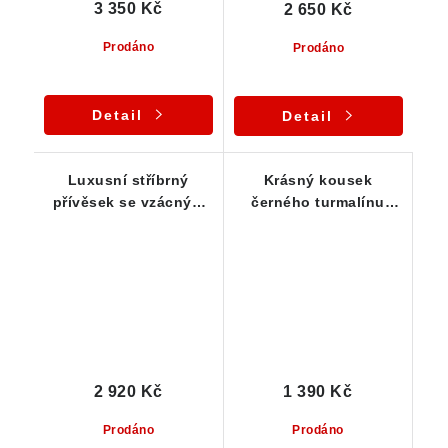
3 350 Kč
2 650 Kč
Prodáno
Prodáno
Detail
Detail
Luxusní stříbrný
Krásný kousek
přívěsek se vzácným
černého turmalínu
tužkovým černým
opletený ve stříbrném
turmalínem
přívěsku - Vysočina
2 920 Kč
1 390 Kč
Prodáno
Prodáno