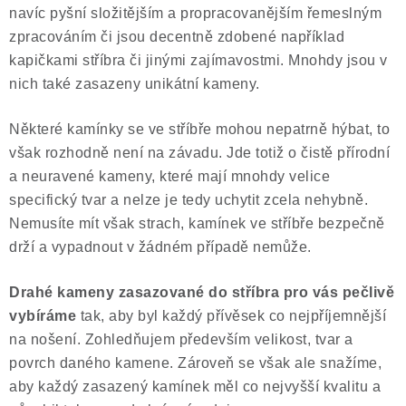
navíc pyšní složitějším a propracovanějším řemeslným
zpracováním či jsou decentně zdobené například
kapičkami stříbra či jinými zajímavostmi. Mnohdy jsou v
nich také zasazeny unikátní kameny.
Některé kamínky se ve stříbře mohou nepatrně hýbat, to
však rozhodně není na závadu. Jde totiž o čistě přírodní
a neuravené kameny, které mají mnohdy velice
specifický tvar a nelze je tedy uchytit zcela nehybně.
Nemusíte mít však strach, kamínek ve stříbře bezpečně
drží a vypadnout v žádném případě nemůže.
Drahé kameny zasazované do stříbra pro vás pečlivě
vybíráme
tak, aby byl každý přívěsek co nejpříjemnější
na nošení. Zohledňujem především velikost, tvar a
povrch daného kamene. Zároveň se však ale snažíme,
aby každý zasazený kamínek měl co nejvyšší kvalitu a