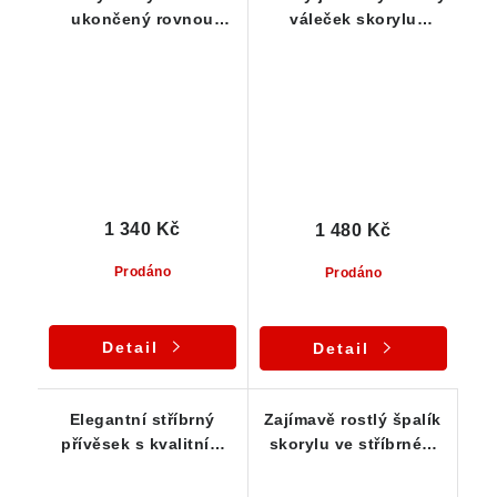
ukončený rovnou
váleček skorylu
ploškou - stříbrný
zasazený ve stříbře
přívěsek
1 340 Kč
1 480 Kč
Prodáno
Prodáno
Detail
Detail
Elegantní stříbrný
Zajímavě rostlý špalík
přívěsek s kvalitním
skorylu ve stříbrném
podlouhlým špalíkem
přívěsku - lepený
skorylu
vzorek