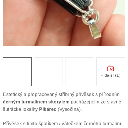
ČLÁNKY
NALEZIŠTĚ
NÁŠ PŘÍBĚH
VIDEOGALERIE
KONTAKT
MISTROVSKÉ KRYSTALY
+ další (1)
Obchodní podmínky
Puncovní značky
Estetický a propracovaný stříbrný přívěsek s přírodním
Ochrana osobních údajů
černým turmalínem skorylem
pocházejícím ze slavné
Výkup minerálů a drahých kamenů
šutrácké lokality
Pikárec
(Vysočina).
Formulář pro uplatnění reklamace
Přívěsek s tímto špalíkem / válečkem černého turmalínu
Formulář pro odstoupení od smlouvy