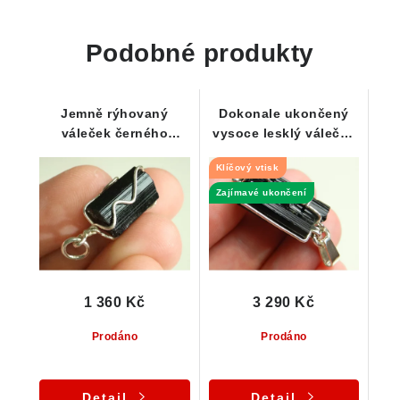
Podobné produkty
Jemně rýhovaný
Dokonale ukončený
váleček černého
vysoce lesklý váleček
turmalínu zasazený ve
skorylu s Klíčovým
Klíčový vtisk
střbře
vtiskem
Zajímavé ukončení
1 360 Kč
3 290 Kč
Prodáno
Prodáno
Detail
Detail