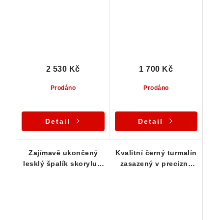
2 530 Kč
1 700 Kč
Prodáno
Prodáno
Detail
Detail
Zajímavě ukončený
Kvalitní černý turmalín
lesklý špalík skorylu s
zasazený v precizně
jemným rýhováním -
zpacovaném stříbrném
stříbrný přívěsek
přívěsku zdobeném
spirálou