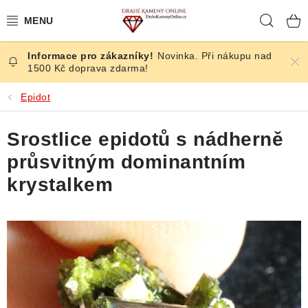
Přejít
Hleda
na
obsah
Novinka. Při nákupu nad
ČESKÉ KAMENY
1500 Kč doprava zdarma!
ŠPERKY
Epidot
KAMENY ZE SVĚTA
Srostlice epidotů s nádherně
průsvitným dominantním
BROUŠENÉ
krystalkem
SLEVY
ÚČINKY
KRYSTALY