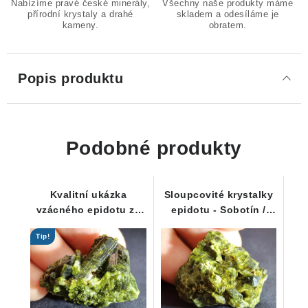
Nabízíme pravé české minerály,
Všechny naše produkty máme
přírodní krystaly a drahé
skladem a odesíláme je
kameny.
obratem.
Popis produktu
Podobné produkty
Kvalitní ukázka
Sloupcovité krystalky
vzácného epidotu ze
epidotu - Sobotín /
Sobotína / Jeseníky
Jeseníky
Tip!