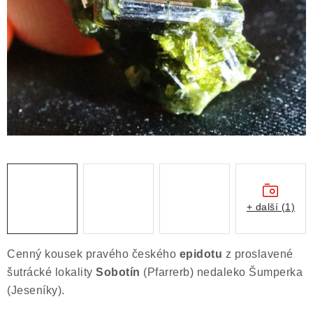
ČLÁNKY
NALEZIŠTĚ
NÁŠ PŘÍBĚH
VIDEOGALERIE
KONTAKT
MISTROVSKÉ KRYSTALY
+ další (1)
Obchodní podmínky
Puncovní značky
Ochrana osobních údajů
Cenný kousek pravého českého
epidotu
z proslavené
Výkup minerálů a drahých kamenů
šutrácké lokality
Sobotín
(Pfarrerb) nedaleko Šumperka
Formulář pro uplatnění reklamace
(Jeseníky).
Formulář pro odstoupení od smlouvy