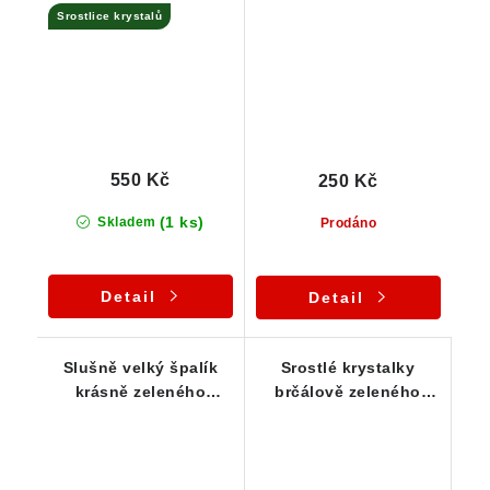
Srostlice krystalů
epidotu
550 Kč
250 Kč
(1 ks)
Skladem
Prodáno
Detail
Detail
Slušně velký špalík
Srostlé krystalky
krásně zeleného
brčálově zeleného
epidotu
epidotu ze Sobotína