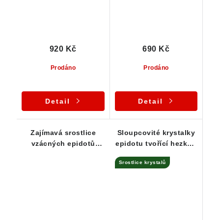
920 Kč
690 Kč
Prodáno
Prodáno
Detail
Detail
Zajímavá srostlice
Sloupcovité krystalky
vzácných epidotů
epidotu tvořící hezkou
lehce protkaných
srostlici
Srostlice krystalů
albitem