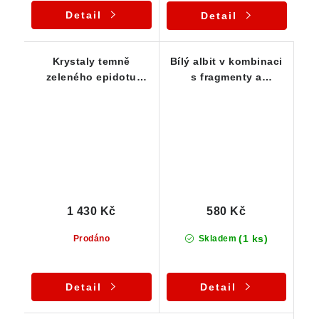
Detail
Detail
Krystaly temně
Bílý albit v kombinaci
zeleného epidotu
s fragmenty a
narostlé na albitové
krystalky zeleného
podložce
epidotu
1 430 Kč
580 Kč
(1 ks)
Prodáno
Skladem
Detail
Detail