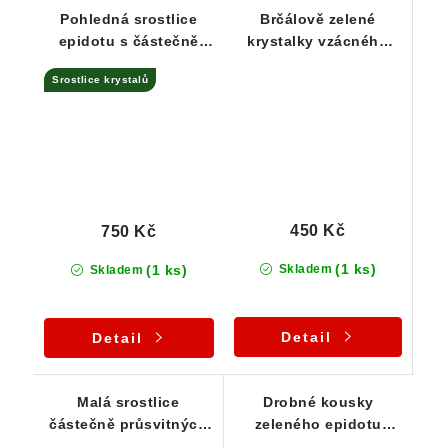
Pohledná srostlice
Brčálově zelené
epidotu s částečně
krystalky vzácného
průsvitnými krystalky
epidotu - srostlice /
Srostlice krystalů
slepenec
450 Kč
750 Kč
(1 ks)
(1 ks)
Skladem
Skladem
Detail
Detail
Malá srostlice
Drobné kousky
částečně průsvitných
zeleného epidotu
krystalků zeleného
zarostlé v bílém albitu