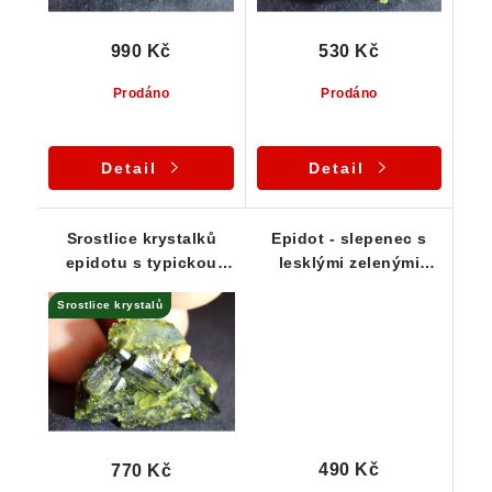
990 Kč
530 Kč
Prodáno
Prodáno
Detail
Detail
Srostlice krystalků
Epidot - slepenec s
epidotu s typickou
lesklými zelenými
temně zelenou barvou
krystalky
Srostlice krystalů
490 Kč
770 Kč