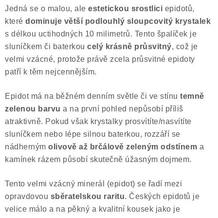
Jedná se o malou, ale
estetickou
srostlici
epidotů,
Poučení o právu na odstoupení od smlouvy
které
dominuje větší podlouhlý sloupcovitý krystalek
s délkou uctihodných 10 milimetrů. Tento špalíček je
sluníčkem či baterkou
celý krásně průsvitný
, což je
velmi vzácné, protože právě zcela průsvitné epidoty
patří k těm nejcennějším.
Epidot má na běžném denním světle či ve stínu
temně
zelenou barvu
a na první pohled nepůsobí příliš
atraktivně. Pokud však krystalky prosvítíte/nasvítíte
sluníčkem nebo lépe silnou baterkou, rozzáří se
nádherným
olivově až brčálově
zeleným
odstínem
a
kamínek rázem působí skutečně úžasným dojmem.
Tento velmi vzácný minerál (epidot) se řadí mezi
opravdovou
sběratelskou raritu
. Českých epidotů je
velice málo a na pěkný a kvalitní kousek jako je