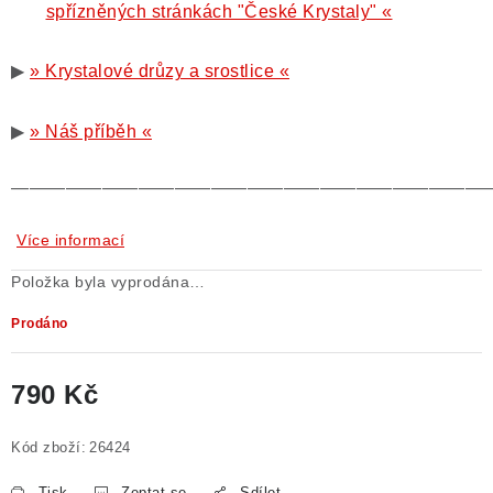
spřízněných stránkách "České Krystaly" «
▶
» Krystalové drůzy a srostlice «
▶
» Náš příběh «
——————————————————————————
Více informací
Položka byla vyprodána…
Prodáno
790 Kč
Měrná cena:
Kód zboží:
26424
Tisk
Zeptat se
Sdílet