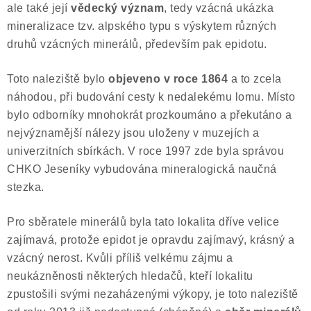
ale také její
vědecký význam
, tedy vzácná ukázka
mineralizace tzv. alpského typu s výskytem různých
druhů vzácných minerálů, především pak epidotu.
Toto naleziště bylo
objeveno v roce 1864
a to zcela
náhodou, při budování cesty k nedalekému lomu. Místo
bylo odborníky mnohokrát prozkoumáno a překutáno a
nejvýznamější nálezy jsou uloženy v muzejích a
univerzitních sbírkách. V roce 1997 zde byla správou
CHKO Jeseníky vybudována mineralogická naučná
stezka.
Pro sběratele minerálů byla tato lokalita dříve velice
zajímavá, protože epidot je opravdu zajímavý, krásný a
vzácný nerost. Kvůli příliš velkému zájmu a
neukázněnosti některých hledačů, kteří lokalitu
zpustošili svými nezaházenými výkopy, je toto naleziště