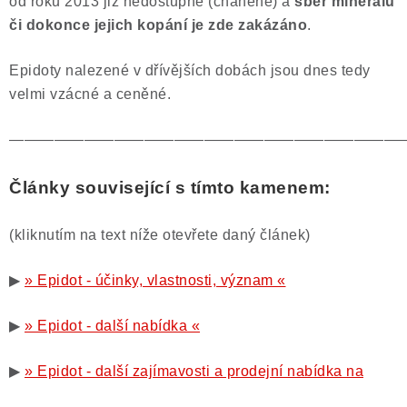
od roku 2013 již nedostupné (cháněné) a
sběr minerálů
či dokonce jejich kopání je zde zakázáno
.
Epidoty nalezené v dřívějších dobách jsou dnes tedy
velmi vzácné a ceněné.
——————————————————————————
Články související s tímto kamenem:
(kliknutím na text níže otevřete daný článek)
▶
» Epidot - účinky, vlastnosti, význam «
▶
» Epidot - další nabídka «
▶
» Epidot - další zajímavosti a prodejní nabídka na