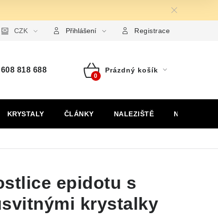
ormulář pro uplatnění reklamace
CZK
Formulář pro odstoupení od
Přihlášení
Registrace
608 818 688
Prázdný košík
Nákupní
košík
KRYSTALY
ČLÁNKY
NALEZIŠTĚ
NÁŠ PŘÍBĚH
stlice epidotu s
svitnými krystalky