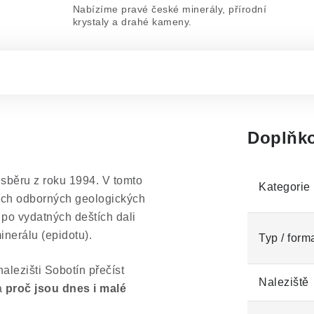
Nabízíme pravé české minerály, přírodní
krystaly a drahé kameny.
Doplňko
sběru z roku 1994. V tomto
Kategorie
ních odborných geologických
 po vydatných deštích dali
inerálu (epidotu).
Typ / form
lezišti Sobotín přečíst
Naleziště
 a
proč jsou dnes i malé