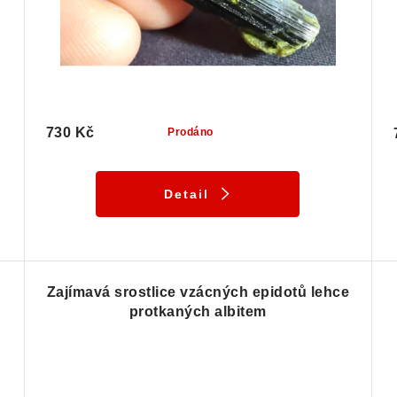
730 Kč
Prodáno
Detail
Zajímavá srostlice vzácných epidotů lehce
protkaných albitem