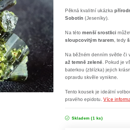
Pěkná kvalitní ukázka
přírod
Sobotín
(Jeseníky).
Na této
menší srostlici
můžet
sloupcovitým tvarem
, tedy
š
Na běžném denním světle či ve
až temně zelené
. Pokud je v
baterkou (zblízka) jejich krás
opravdu skvěle vynikne.
Tento kousek je ideální volbou
pravého epidotu.
Více inform
Skladem
(1 ks)