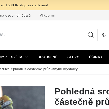
nad 1500 Kč doprava zdarma!
na osobních údajů
Výkup minerálů a drahých kamenů
F
NY ZE SVĚTA
BROUŠENÉ
SLEVY
ÚČINKY
stlice epidotu s částečně průsvitnými krystalky
Pohledná sro
částečně prů