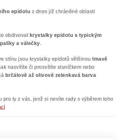
ního
epidotu
z dnes již chráněné oblasti
e obdivovat
krystalky epidotu s typickým
palíky a válečky
.
 stínu jsou krystalky epidotů většinou
tmavě
šak nasvítíte či prosvítíte sluníčkem nebo
ná
brčálově až olivově zelenkavá barva
 pro ty z vás, jenž si nevíte rady s výběrem toho
ací