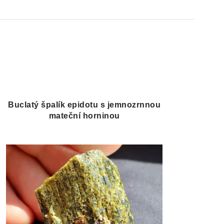
Buclatý špalík epidotu s jemnozrnnou
mateční horninou