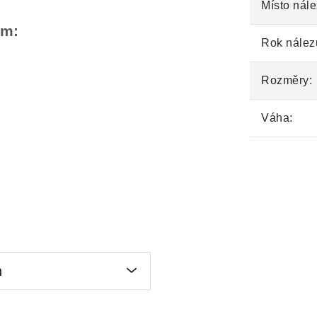
Místo nále
em:
Rok nález
Rozměry:
Váha:
n