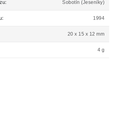
zu:
Sobotín (Jeseníky)
u:
1994
20 x 15 x 12 mm
4 g