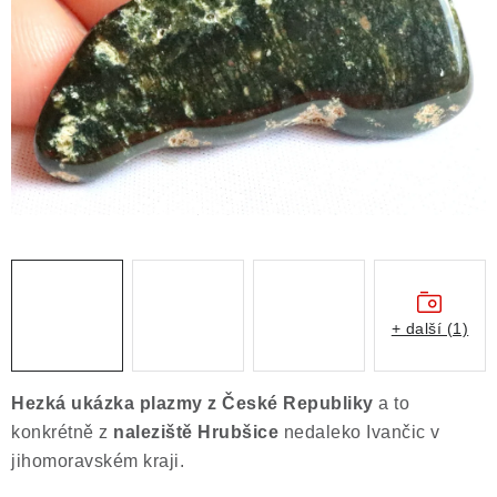
ČLÁNKY
NALEZIŠTĚ
NÁŠ PŘÍBĚH
VIDEOGALERIE
KONTAKT
MISTROVSKÉ KRYSTALY
+ další (1)
Obchodní podmínky
Puncovní značky
Ochrana osobních údajů
Hezká ukázka
plazmy
z České Republiky
a to
Výkup minerálů a drahých kamenů
konkrétně z
naleziště
Hrubšice
nedaleko Ivančic v
Formulář pro uplatnění reklamace
jihomoravském kraji
.
Formulář pro odstoupení od smlouvy