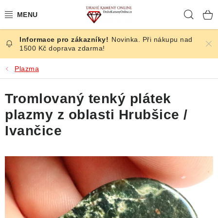
Přejít
Hleda
na
obsah
Novinka. Při nákupu nad
ČESKÉ KAMENY
1500 Kč doprava zdarma!
ŠPERKY
Plazma
KAMENY ZE SVĚTA
Tromlovaný tenký plátek
plazmy z oblasti Hrubšice /
BROUŠENÉ
Ivančice
SLEVY
ÚČINKY
KRYSTALY