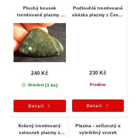
Plochý kousek
Podlouhlá tromlovaná
tromlované plazmy -
ukázka plazmy z České
naleziště Hrubšice
Republiky
230 Kč
240 Kč
(1 ks)
Prodáno
Skladem
Detail
Detail
Krásný tromlovaný
Plazma - seříznutý a
valounek plazmy z
vyleštěný vzorek