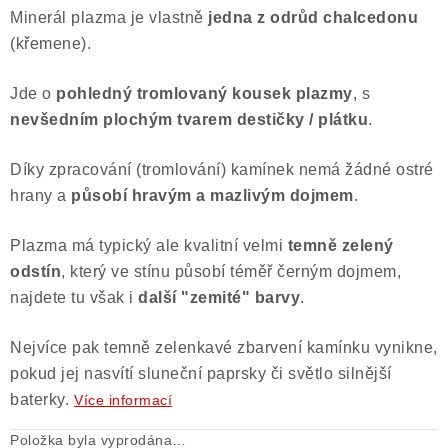
Minerál plazma je vlastně
jedna z odrůd chalcedonu
Poučení o právu na odstoupení od smlouvy
(křemene).
Jde o
pohledný
tromlovaný kousek plazmy
, s
nevšedním plochým tvarem destičky / plátku
.
Díky zpracování (tromlování) kamínek nemá žádné ostré
hrany a
působí hravým a mazlivým dojmem
.
Plazma má typický ale kvalitní velmi
temně zelený
odstín
, který ve stínu působí téměř černým dojmem,
najdete tu však i
další "zemité" barvy
.
Nejvíce pak temně zelenkavé zbarvení kamínku vynikne,
pokud jej nasvítí sluneční paprsky či světlo silnější
baterky.
Více informací
Položka byla vyprodána…