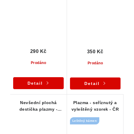
lokality Hrubšice
290 Kč
350 Kč
Prodáno
Prodáno
Detail
Detail
Nevšední plochá
Plazma - seříznutý a
destička plazmy -
vyleštěný vzorek - ČR
tromlovaný vzorek
Leštěný kámen