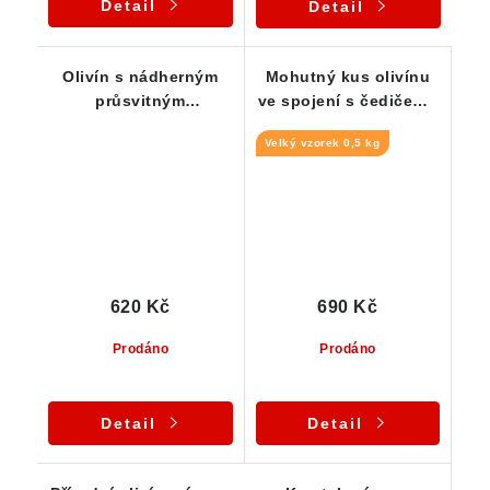
Detail
Detail
Olivín s nádherným
Mohutný kus olivínu
průsvitným
ve spojení s čedičem -
krystalovým zrnem -
Smrčí / ČR
Velký vzorek 0,5 kg
podložkový vzorek
620 Kč
690 Kč
Prodáno
Prodáno
Detail
Detail