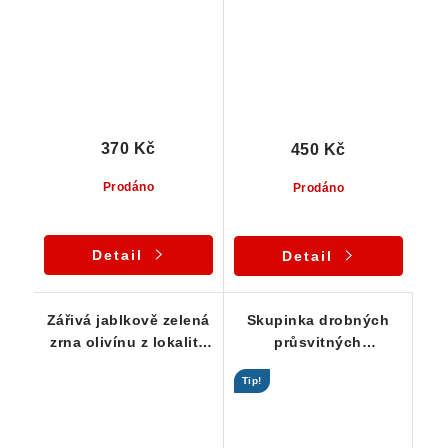
ČR
370 Kč
450 Kč
Prodáno
Prodáno
Detail
Detail
Zářivá jablkově zelená
Skupinka drobných
zrna olivínu z lokality
průsvitných
Smrčí / ČR - série 5 ks
krystalových zrn
Tip!
olivínu