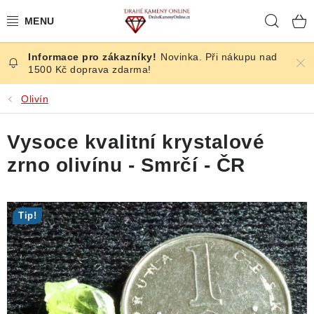
Přejít
Hleda
na
obsah
Novinka. Při nákupu nad
ČESKÉ KAMENY
1500 Kč doprava zdarma!
ŠPERKY
Olivín
KAMENY ZE SVĚTA
Vysoce kvalitní krystalové
zrno olivínu - Smrčí - ČR
BROUŠENÉ
SLEVY
Tip!
ÚČINKY
KRYSTALY