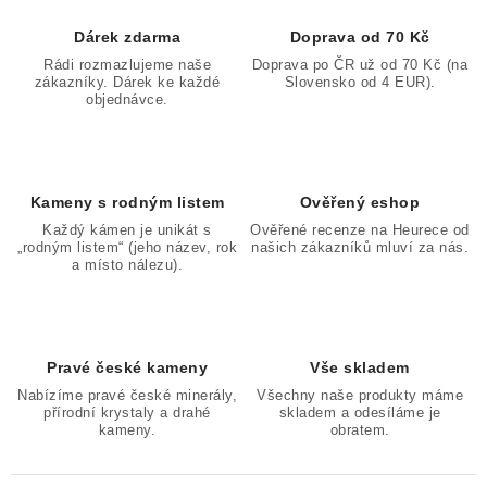
Dárek zdarma
Doprava od 70 Kč
Rádi rozmazlujeme naše
Doprava po ČR už od 70 Kč (na
zákazníky. Dárek ke každé
Slovensko od 4 EUR).
objednávce.
Kameny s rodným listem
Ověřený eshop
Každý kámen je unikát s
Ověřené recenze na Heurece od
„rodným listem“ (jeho název, rok
našich zákazníků mluví za nás.
a místo nálezu).
Pravé české kameny
Vše skladem
Nabízíme pravé české minerály,
Všechny naše produkty máme
přírodní krystaly a drahé
skladem a odesíláme je
kameny.
obratem.