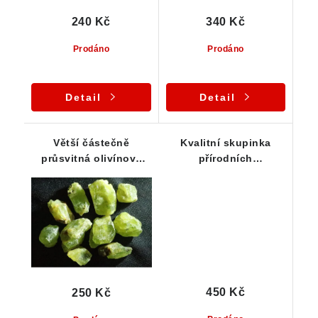
240 Kč
340 Kč
Prodáno
Prodáno
Detail
Detail
Větší částečně
Kvalitní skupinka
průsvitná olivínová
přírodních
zrna - smrčí / ČR - 10
krystalových zrn
ks
olivínu - 10 ks
450 Kč
250 Kč