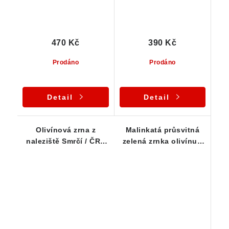
470 Kč
390 Kč
Prodáno
Prodáno
Detail
Detail
Olivínová zrna z
Malinkatá průsvitná
naleziště Smrčí / ČR -
zelená zrnka olivínu -
Série 10 ks
Sestava 40-ti ks