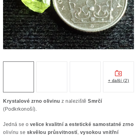
ČLÁNKY
NALEZIŠTĚ
NÁŠ PŘÍBĚH
VIDEOGALERIE
KONTAKT
MISTROVSKÉ KRYSTALY
+ další (2)
Obchodní podmínky
Puncovní značky
Krystalové zrno olivinu
z naleziště
Smrčí
Ochrana osobních údajů
(Podkrkonoší).
Výkup minerálů a drahých kamenů
Jedná se o
velice kvalitní a estetické samostatné zrno
Formulář pro uplatnění reklamace
olivínu se
skvělou průsvitností
,
vysokou vnitřní
Formulář pro odstoupení od smlouvy