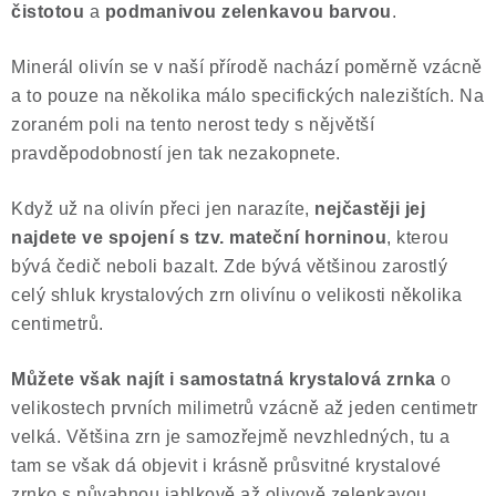
čistotou
a
podmanivou zelenkavou barvou
.
Poučení o právu na odstoupení od smlouvy
Minerál olivín se v naší přírodě nachází poměrně vzácně
a to pouze na několika málo specifických nalezištích. Na
zoraném poli na tento nerost tedy s nějvětší
pravděpodobností jen tak nezakopnete.
Když už na olivín přeci jen narazíte,
nejčastěji jej
najdete ve spojení s tzv. mateční horninou
, kterou
bývá čedič neboli bazalt. Zde bývá většinou zarostlý
celý shluk krystalových zrn olivínu o velikosti několika
centimetrů.
Můžete však najít i samostatná krystalová zrnka
o
velikostech prvních milimetrů vzácně až jeden centimetr
velká. Většina zrn je samozřejmě nevzhledných, tu a
tam se však dá objevit i krásně průsvitné krystalové
zrnko s půvabnou jablkově až olivově zelenkavou