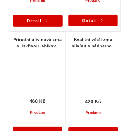
Prodáno
Prodáno
Detail
Detail
Přírodní olivínová zrna
Kvalitní větší zrna
s jiskřivou jablkově
olivínu s nádhernou
zelenou barvou -
jablkově zelenou
Sestava 5 ks
barvou - 3 ks
460 Kč
420 Kč
Prodáno
Prodáno