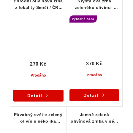
Přírodní olivínová zrna
Krystalová zrna
z lokality Smrčí / ČR -
zeleného olivínu -
20 ks
sestava 10 ks - ČR
Výhodná sada
370 Kč
270 Kč
Prodáno
Prodáno
Detail
Detail
Půvabný světle zelený
Jemně zelená
olivín s několika
olivínová zrnka v sérii
průsvitnými zrny
50-ti kousků - Smrčí /