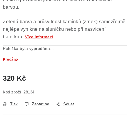
barvou.
Zelená barva a průsvitnost kamínků (zrnek) samozřejmě
nejlépe vynikne na sluníčku nebo při nasvícení
baterkou.
Více informací
Položka byla vyprodána…
Prodáno
320 Kč
Měrná cena:
Kód zboží:
28134
Tisk
Zeptat se
Sdílet