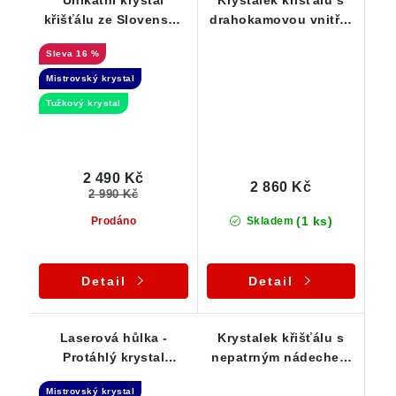
Unikátní krystal
Krystalek křišťálu s
křišťálu ze Slovenska
drahokamovou vnitřní
ve stříbře - Laserová
čistotou - Stříbrný
16 %
hůlka
přívěsek
Mistrovský krystal
Tužkový krystal
2 490 Kč
2 860 Kč
2 990 Kč
(1 ks)
Prodáno
Skladem
Detail
Detail
Laserová hůlka -
Krystalek křišťálu s
Protáhlý krystal
nepatrným nádechem
křišťálu s Klíčovým
ametystu - stříbrný
Mistrovský krystal
vtiskem
přívěsek