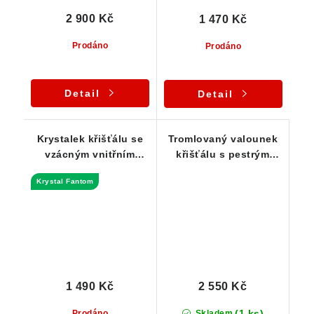
2 900 Kč
1 470 Kč
Prodáno
Prodáno
Detail
Detail
Krystalek křišťálu se
Tromlovaný valounek
vzácným vnitřním
křišťálu s pestrým
Fantomem - Stříbrný
vnitřním světem -
Krystal Fantom
přívěsek
Přívěsek
1 490 Kč
2 550 Kč
(1 ks)
Prodáno
Skladem