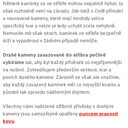
Některé kamínky se ve stříbře mohou nepatrně hýbat, to
však rozhodně není na závadu. Jde totiž o čistě přírodní
a neuravené kameny, které mají mnohdy velice
specifický tvar a nelze je tedy uchytit zcela nehybně.
Nemusíte mít však strach, kamínek ve stříbře bezpečně
drží a vypadnout v žádném případě nemůže.
Drahé kameny zasazované do stříbra pečlivě
vybíráme
tak, aby byl každý přívěsek co nejpříjemnější
na nošení. Zohledňujem především velikost, tvar a
povrch daného kamene. Zároveň se však ale snažíme,
aby každý zasazený kamínek měl co nejvyšší kvalitu a
působil tak opravdu nádherným dojmem.
Všechny námi nabízené stříbrné přívěsky s drahými
kameny jsou samozřejmě opatřeny
puncem pravosti
kovu
.