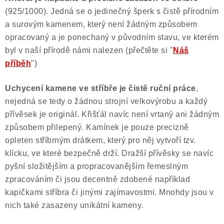
(925/1000). Jedná se o jedinečný šperk s čistě přírodním
a surovým kamenem, který není žádným způsobem
opracovaný a je ponechaný v původním stavu, ve kterém
byl v naší přírodě námi nalezen (přečtěte si "
Náš
příběh
")
Uchycení kamene ve stříbře je čistě ruční práce
,
nejedná se tedy o žádnou strojní velkovýrobu a každý
přívěsek je originál. Křišťál navíc není vrtaný ani žádným
způsobem přilepený. Kamínek je pouze precizně
opleten stříbrným drátkem, který pro něj vytvoří tzv.
klícku, ve které bezpečně drží. Dražší přívěsky se navíc
pyšní složitějším a propracovanějším řemeslným
zpracováním či jsou decentně zdobené například
kapičkami stříbra či jinými zajímavostmi. Mnohdy jsou v
nich také zasazeny unikátní kameny.