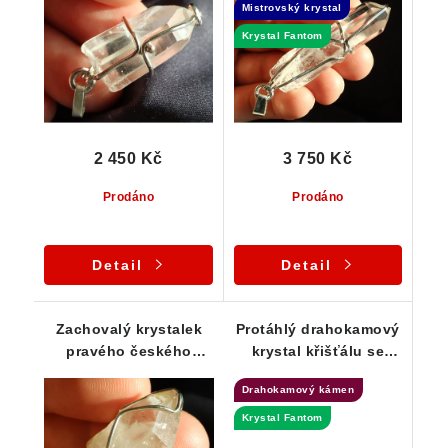
Mistrovský krystal
krystal
Krystal Fantom
2 450 Kč
3 750 Kč
Prodáno
Prodáno
Detail
Detail
Zachovalý krystalek
Protáhlý drahokamový
pravého českého
krystal křišťálu se
křišťálu ve stříbře
vzácným vnitřním
Drahokamový kámen
Fantomem - ČR
Krystal Fantom