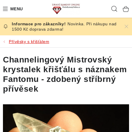
Přejít
Hleda
na
obsah
Novinka. Při nákupu nad
ČESKÉ KAMENY
1500 Kč doprava zdarma!
ŠPERKY
Přívěsky s křišťálem
KAMENY ZE SVĚTA
Channelingový Mistrovský
krystalek křišťálu s náznakem
BROUŠENÉ
Fantomu - zdobený stříbrný
SLEVY
přívěsek
ÚČINKY
KRYSTALY