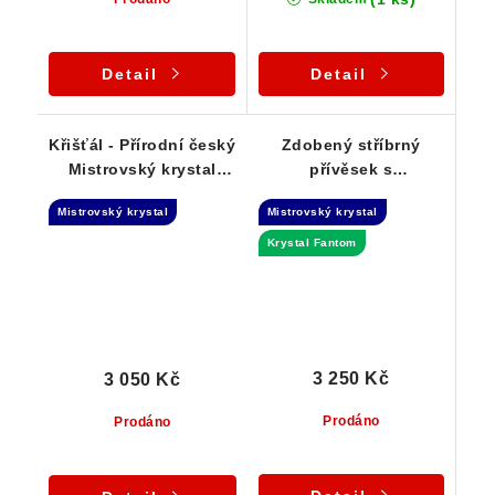
Detail
Detail
Křišťál - Přírodní český
Zdobený stříbrný
Mistrovský krystal
přívěsek s
Dow ve stříbrném
Mistrovským Dow
Mistrovský krystal
Mistrovský krystal
přívěsku
krystalem křišťálu -
Fantom
Krystal Fantom
3 250 Kč
3 050 Kč
Prodáno
Prodáno