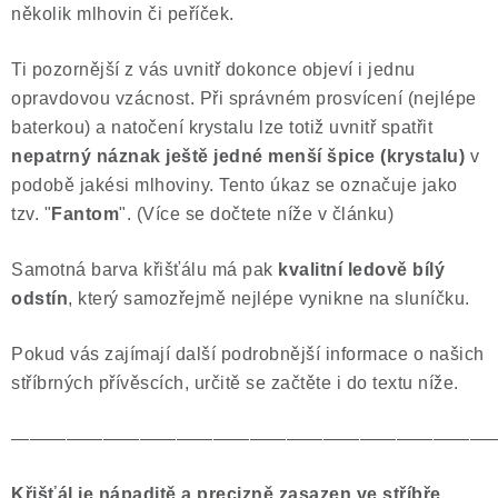
několik mlhovin či peříček.
Ti pozornější z vás uvnitř dokonce objeví i jednu
opravdovou vzácnost. Při správném prosvícení (nejlépe
baterkou) a natočení krystalu lze totiž uvnitř spatřit
nepatrný náznak ještě jedné menší špice (krystalu)
v
podobě jakési mlhoviny. Tento úkaz se označuje jako
tzv. "
Fantom
". (Více se dočtete níže v článku)
Samotná barva křišťálu má pak
kvalitní ledově bílý
odstín
, který samozřejmě nejlépe vynikne na sluníčku.
Pokud vás zajímají další podrobnější informace o našich
stříbrných přívěscích, určitě se začtěte i do textu níže.
——————————————————————————
Křišťál je nápaditě a precizně zasazen ve stříbře