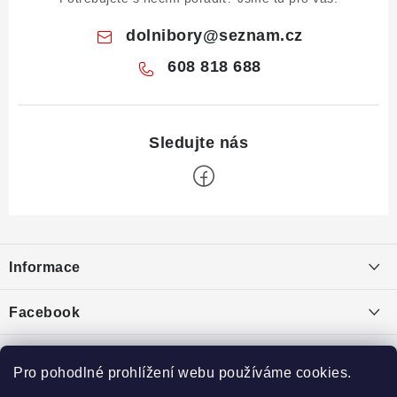
dolnibory
@
seznam.cz
608 818 688
Z
á
Informace
p
a
Obchodní podmínky
Facebook
t
Puncovní značky
í
Ochrana osobních údajů
Pro pohodlné prohlížení webu používáme cookies.
Toplist