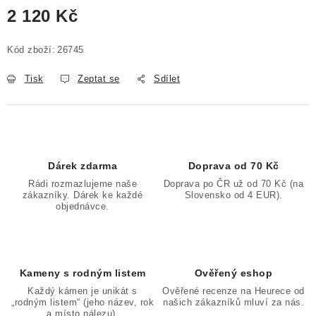
2 120 Kč
Měrná cena:
Kód zboží:
26745
Tisk
Zeptat se
Sdílet
Dárek zdarma
Doprava od 70 Kč
Rádi rozmazlujeme naše
Doprava po ČR už od 70 Kč (na
zákazníky. Dárek ke každé
Slovensko od 4 EUR).
objednávce.
Kameny s rodným listem
Ověřený eshop
Každý kámen je unikát s
Ověřené recenze na Heurece od
„rodným listem“ (jeho název, rok
našich zákazníků mluví za nás.
a místo nálezu).