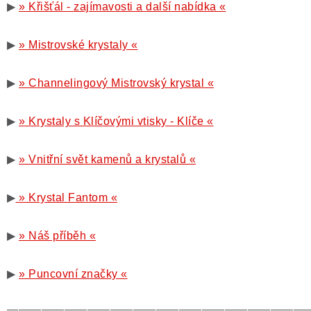
▶
» Křišťál - zajímavosti a další nabídka «
▶
» Mistrovské krystaly «
▶
» Channelingový Mistrovský krystal «
▶
» Krystaly s Klíčovými vtisky - Klíče «
▶
» Vnitřní svět kamenů a krystalů «
▶
» Krystal Fantom «
▶
» Náš příběh «
▶
» Puncovní značky «
——————————————————————————