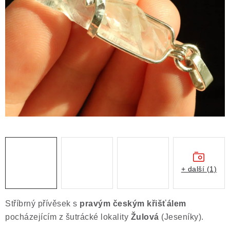
ČLÁNKY
NALEZIŠTĚ
NÁŠ PŘÍBĚH
VIDEOGALERIE
KONTAKT
MISTROVSKÉ KRYSTALY
Obchodní podmínky
Puncovní značky
+ další (1)
Ochrana osobních údajů
Výkup minerálů a drahých kamenů
Stříbrný přívěsek s
pravým českým křišťálem
Formulář pro uplatnění reklamace
pocházejícím z šutrácké lokality
Žulová
(Jeseníky).
Formulář pro odstoupení od smlouvy