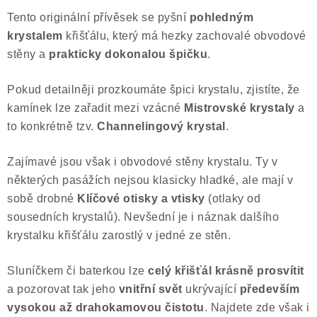
Tento originální přívěsek se pyšní
pohledným
Poučení o právu na odstoupení od smlouvy
krystalem
křišťálu, který má hezky zachovalé obvodové
stěny a
prakticky dokonalou špičku
.
Pokud detailněji prozkoumáte špici krystalu, zjistíte, že
kamínek lze zařadit mezi vzácné
Mistrovské krystaly
a
to konkrétně tzv.
Channelingový krystal
.
Zajímavé jsou však i obvodové stěny krystalu. Ty v
některých pasážích nejsou klasicky hladké, ale mají v
sobě drobné
Klíčové otisky a vtisky
(otlaky od
sousedních krystalů). Nevšední je i náznak dalšího
krystalku křišťálu zarostlý v jedné ze stěn.
Sluníčkem či baterkou lze
celý křišťál krásně prosvítit
a pozorovat tak jeho
vnitřní svět
ukrývající
především
vysokou až drahokamovou čistotu
. Najdete zde však i