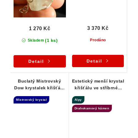
3 370 Kč
1 270 Kč
(1 ks)
Prodáno
Skladem
Detail
Detail
Buclatý Mistrovský
Estetický menší krystal
Dow krystalek křišťálu
křišťálu ve stříbrném
ve stříbrném přívěsku
přívěsku
Mistrovský krystal
Alpy
Drahokamový kámen