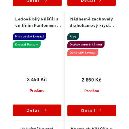
Detail
Detail
Ledově bílý křišťál s
Nádherně zachovalý
vnitřním Fantomem -
drahokamový krystal
Dow krystal
křišťálu ve stříbře
Mistrovský krystal
Alpy
Krystal Fantom
Drahokamový kámen
Dokonalý krystal
3 450 Kč
2 860 Kč
Prodáno
Prodáno
Detail
Detail