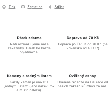
Tisk
Zeptat se
Sdílet
Dárek zdarma
Doprava od 70 Kč
Rádi rozmazlujeme naše
Doprava po ČR už od 70 Kč (na
zákazníky. Dárek ke každé
Slovensko od 4 EUR).
objednávce.
Kameny s rodným listem
Ověřený eshop
Každý kámen je unikát s
Ověřené recenze na Heurece od
„rodným listem“ (jeho název, rok
našich zákazníků mluví za nás.
a místo nálezu).