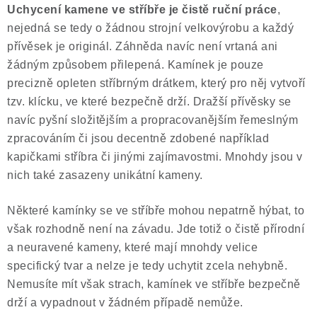
Uchycení kamene ve stříbře je č
istě ruční práce
,
nejedná se tedy o žádnou strojní velkovýrobu a každý
přívěsek je originál. Záhněda navíc není vrtaná ani
žádným způsobem přilepená. Kamínek je pouze
precizně opleten stříbrným drátkem, který pro něj vytvoří
tzv. klícku, ve které bezpečně drží. Dražší přívěsky se
navíc pyšní složitějším a propracovanějším řemeslným
zpracováním či jsou decentně zdobené například
kapičkami stříbra či jinými zajímavostmi. Mnohdy jsou v
nich také zasazeny unikátní kameny.
Některé kamínky se ve stříbře mohou nepatrně hýbat, to
však rozhodně není na závadu. Jde totiž o čistě přírodní
a neuravené kameny, které mají mnohdy velice
specifický tvar a nelze je tedy uchytit zcela nehybně.
Nemusíte mít však strach, kamínek ve stříbře bezpečně
drží a vypadnout v žádném případě nemůže.