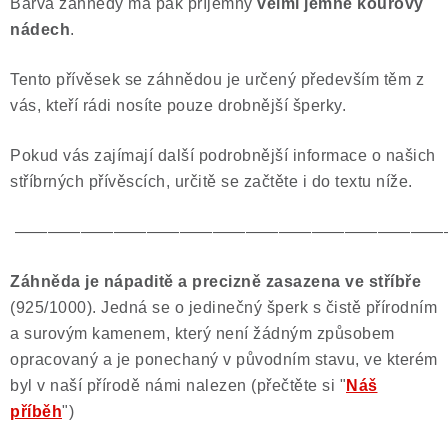
Barva záhnědy má pak příjemný
velmi jemně kouřový
nádech
.
Tento přívěsek se záhnědou je určený především těm z
vás, kteří rádi nosíte pouze drobnější šperky.
Pokud vás zajímají další podrobnější informace o našich
stříbrných přívěscích, určitě se začtěte i do textu níže.
——————————————————————————
Záhněda je nápaditě a precizně zasazena ve stříbře
(925/1000). Jedná se o jedinečný šperk s čistě přírodním
a surovým kamenem, který není žádným způsobem
opracovaný a je ponechaný v původním stavu, ve kterém
byl v naší přírodě námi nalezen (přečtěte si "
Náš
příběh
")