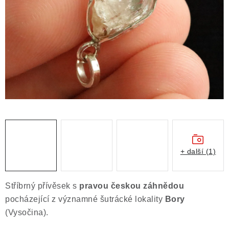
ČLÁNKY
NALEZIŠTĚ
NÁŠ PŘÍBĚH
VIDEOGALERIE
KONTAKT
MISTROVSKÉ KRYSTALY
+ další (1)
Obchodní podmínky
Puncovní značky
Ochrana osobních údajů
Stříbrný přívěsek s
pravou českou záhnědou
Výkup minerálů a drahých kamenů
pocházející z významné šutrácké lokality
Bory
Formulář pro uplatnění reklamace
(Vysočina).
Formulář pro odstoupení od smlouvy