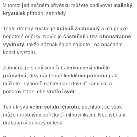
V tomto jedinečném přívěsku můžete obdivovat
malinký
Poučení o právu na odstoupení od smlouvy
krystalek
přírodní záhnědy.
Tento drobný krystal je
krásně zachovalý
a má pouze
nepatrné oděrky. Navíc je
částečně i tzv. oboustranně
vyvinutý
, takže náznak špice najdete i na opačném
konci krystalu.
Záhněda je sluníčkem či baterkou
celá skvěle
průsvitná
, díky nádherně
lesklému povrchu
pak
můžete i výborně nahlédnout dovnitř kamínku a
pozorovat tak jeho
vnitřní svět
.
Ten ukrývá
velmi solidní čistotu
, pochlubit se však
může i drobnými peříčky či mlhovinkami. Nechybí ani
drobounký duhový odlesk.