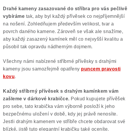
Drahé kameny zasazované do stříbra pro vás pečlivě
vybíráme
tak, aby byl každý přívěsek co nejpříjemnější
na nošení. Zohledňujem především velikost, tvar a
povrch daného kamene. Zároveň se však ale snažíme,
aby každý zasazený kamínek měl co nejvyšší kvalitu a
působil tak opravdu nádherným dojmem.
Všechny námi nabízené stříbrné přívěsky s drahými
kameny jsou samozřejmě opatřeny
puncem pravosti
kovu
.
Každý stříbrný přívěsek s drahým kamínkem vám
zašleme v dárkové krabičce.
Pokud kupujete přívěšek
pro sebe, tato krabička vám výborně posloží k jeho
bezpečnému uložení v době, kdy jej právě nenosíte.
Jestli drahým kamenem ve stříbře chcete obdarovat své
blízké, jistě tuto elegantní krabičku také oceníte.