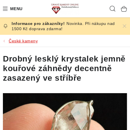
Přejít
Hleda
na
obsah
Novinka. Při nákupu nad
ČESKÉ KAMENY
1500 Kč doprava zdarma!
ŠPERKY
České kameny
KAMENY ZE SVĚTA
Drobný lesklý krystalek jemně
kouřové záhnědy decentně
BROUŠENÉ
zasazený ve stříbře
SLEVY
ÚČINKY
KRYSTALY