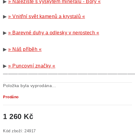
▶
» Naleziště s výskytem minerálů - Bory «
▶
» Vnitřní svět kamenů a krystalů «
▶
» Barevné duhy a odlesky v nerostech «
▶
» Náš příběh «
▶
» Puncovní značky «
——————————————————————————
Položka byla vyprodána…
Prodáno
1 260 Kč
Měrná cena:
Kód zboží:
24917