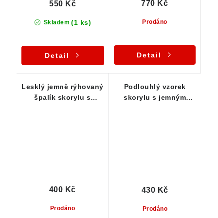
770 Kč
550 Kč
(1 ks)
Prodáno
Skladem
Detail
Detail
Lesklý jemně rýhovaný
Podlouhlý vzorek
špalík skorylu s
skorylu s jemným
Klíčovým vtiskem
rýhováním a stopami
limonitu
400 Kč
430 Kč
Prodáno
Prodáno