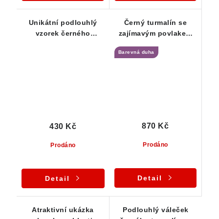
Unikátní podlouhlý
Černý turmalín se
vzorek černého
zajímavým povlakem
turmalínu skorylu - 11
stříbrné slídy a
Barevná duha
g
limonitu
870 Kč
430 Kč
Prodáno
Prodáno
Detail
Detail
Atraktivní ukázka
Podlouhlý váleček