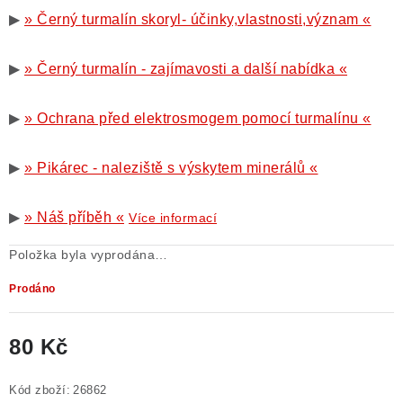
▶
» Černý turmalín skoryl- účinky,vlastnosti,význam «
▶
» Černý turmalín - zajímavosti a další nabídka «
▶
» Ochrana před elektrosmogem pomocí turmalínu «
▶
» Pikárec - naleziště s výskytem minerálů «
▶
» Náš příběh «
Více informací
Položka byla vyprodána…
Prodáno
80 Kč
Měrná cena:
Kód zboží:
26862