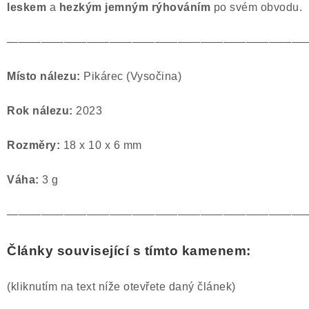
leskem
a
hezkým jemným rýhováním
po svém obvodu.
Poučení o právu na odstoupení od smlouvy
——————————————————————————
Místo nálezu:
Pikárec (Vysočina)
Rok nálezu:
2023
Rozměry:
18 x 10 x 6 mm
Váha:
3 g
——————————————————————————
Články související s tímto kamenem:
(kliknutím na text níže otevřete daný článek)