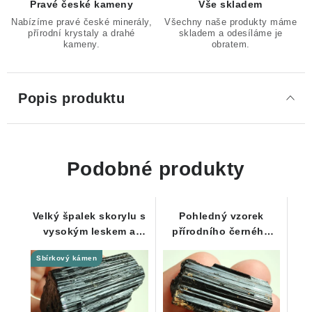
Pravé české kameny
Vše skladem
Nabízíme pravé české minerály,
Všechny naše produkty máme
přírodní krystaly a drahé
skladem a odesíláme je
kameny.
obratem.
Popis produktu
Podobné produkty
Velký špalek skorylu s
Pohledný vzorek
vysokým leskem a
přírodního černého
úžasným rýhováním-
turmalínu z lokality
Sbírkový kámen
168 g
Bory / Vysočina