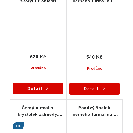
skorylu z oblasti
černého turmalínu s
Vysočiny / Pikárec - 22
jemným rýhováním - 20
g
g
620 Kč
540 Kč
Prodáno
Prodáno
Detail
Detail
Černý turmalín,
Poctivý špalek
krystalek záhnědy,
černého turmalínu z
lupeny stříbrné slídy a
Vysočiny - 35 g
Tip!
kostky albitu