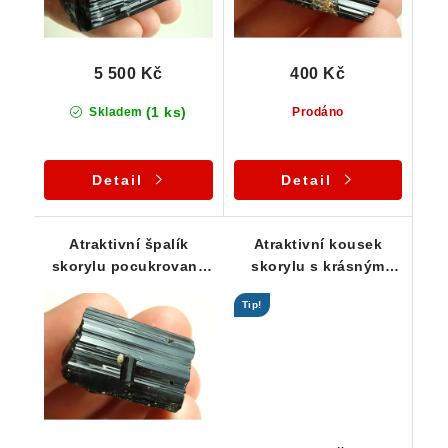
5 500 Kč
400 Kč
(1 ks)
Skladem
Prodáno
Detail
Detail
Atraktivní špalík
Atraktivní kousek
skorylu pocukrovaný
skorylu s krásným
bílým albitem - 17 g
leskem i výhováním
Tip!