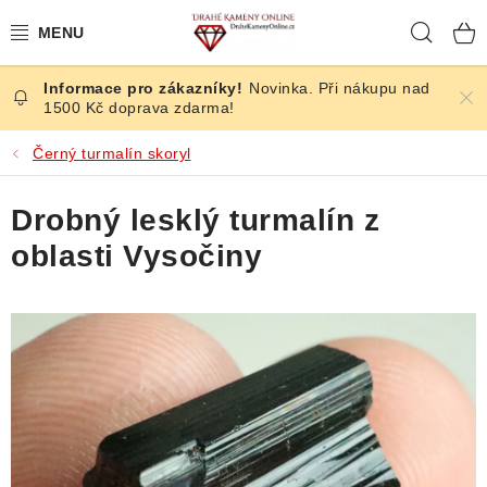
Přejít
Hleda
na
obsah
Novinka. Při nákupu nad
ČESKÉ KAMENY
1500 Kč doprava zdarma!
ŠPERKY
Černý turmalín skoryl
KAMENY ZE SVĚTA
Drobný lesklý turmalín z
oblasti Vysočiny
BROUŠENÉ
SLEVY
ÚČINKY
KRYSTALY