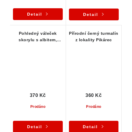
Detail
Detail
Pohledný váleček
Přírodní černý turmalín
skorylu s albitem,
z lokality Pikárec
muskovitem a
částečným dohojením
370 Kč
360 Kč
Prodáno
Prodáno
Detail
Detail