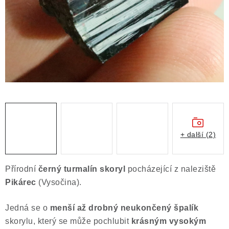
ČLÁNKY
NALEZIŠTĚ
NÁŠ PŘÍBĚH
VIDEOGALERIE
KONTAKT
MISTROVSKÉ KRYSTALY
+ další (2)
Obchodní podmínky
Puncovní značky
Přírodní
černý turmalín skoryl
pocházející z naleziště
Ochrana osobních údajů
Pikárec
(Vysočina).
Výkup minerálů a drahých kamenů
Jedná se o
menší až drobný neukončený špalík
Formulář pro uplatnění reklamace
skorylu, který se může pochlubit
krásným vysokým
Formulář pro odstoupení od smlouvy