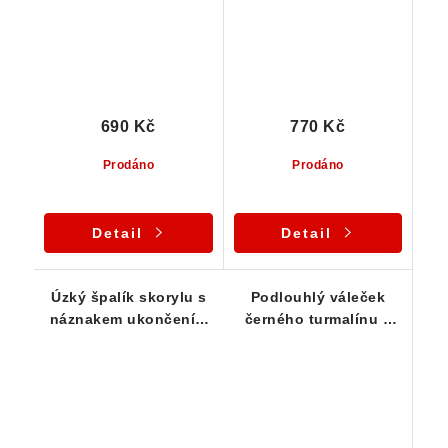
690 Kč
770 Kč
Prodáno
Prodáno
Detail
Detail
Úzký špalík skorylu s
Podlouhlý váleček
náznakem ukončení a
černého turmalínu s
povlakem muskovitu
krásným leskem - 16 g