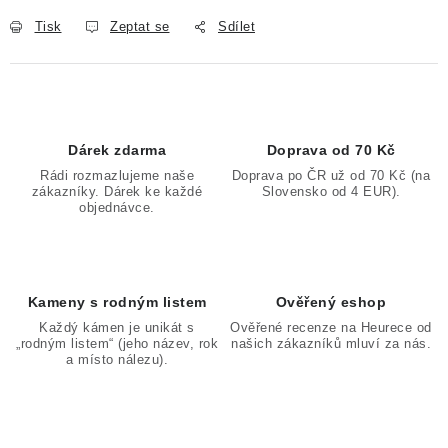
Tisk
Zeptat se
Sdílet
Dárek zdarma
Doprava od 70 Kč
Rádi rozmazlujeme naše
Doprava po ČR už od 70 Kč (na
zákazníky. Dárek ke každé
Slovensko od 4 EUR).
objednávce.
Kameny s rodným listem
Ověřený eshop
Každý kámen je unikát s
Ověřené recenze na Heurece od
„rodným listem“ (jeho název, rok
našich zákazníků mluví za nás.
a místo nálezu).