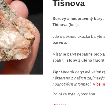
Tišnova
Surový a neupravený baryt
Tišnova
(lom).
Jde o pěknou ukázku barytu s
barvou
.
Místy je baryt nepatrně prot
spatřit i
stopy žlutého fluori
Tip:
Minerál baryt má velmi vý
některého z našich zajímavých
hodnotných informací.
Více i
Položka byla vyprodána…