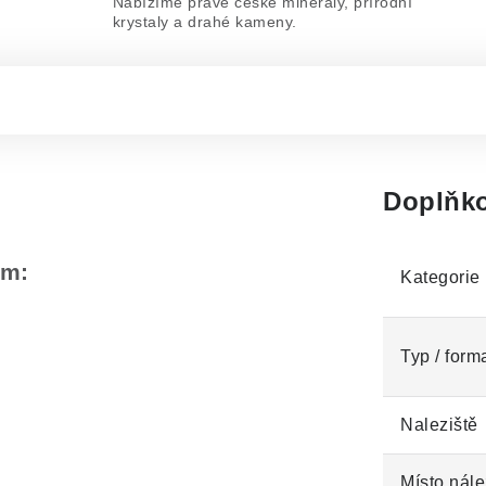
Nabízíme pravé české minerály, přírodní
krystaly a drahé kameny.
Doplňko
em:
Kategorie
Typ / form
Naleziště
Místo nále