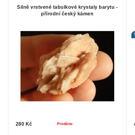
é
Silně vrstvené tabulkové krystaly barytu -
přírodní český kámen
280 Kč
Prodáno