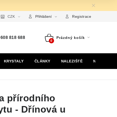
ormulář pro uplatnění reklamace
CZK
Formulář pro odstoupení od
Přihlášení
Registrace
608 818 688
Prázdný košík
Nákupní
košík
KRYSTALY
ČLÁNKY
NALEZIŠTĚ
NÁŠ PŘÍBĚH
a přírodního
tu - Dřínová u