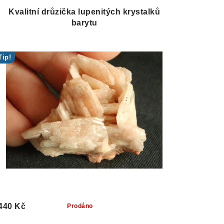
Kvalitní drůzička lupenitých krystalků
barytu
Tip!
440 Kč
Prodáno