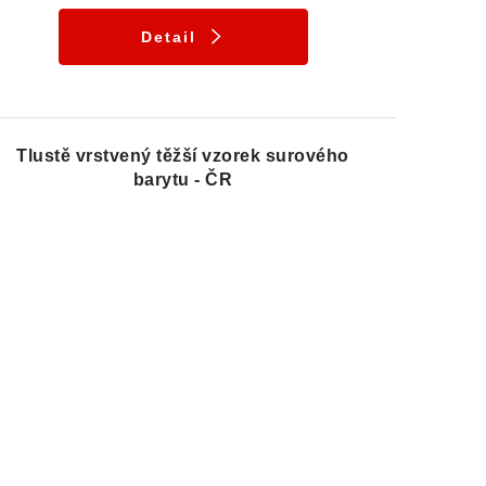
Detail
Tlustě vrstvený těžší vzorek surového
barytu - ČR