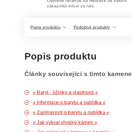
Ověřené recenze na Heurece od našich
zákazníků mluví za nás.
Popis produktu
Podobné produkty
Popis produktu
Články související s tímto kamen
» Baryt - účinky a vlastnosti «
» Informace o barytu a nabídka «
» Zajímavosti o barytu a nabídka «
» Jak vybrat vhodný kámen «