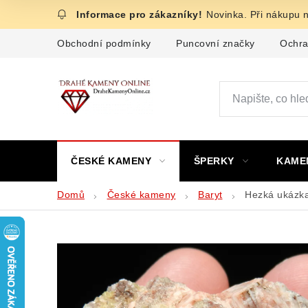
Přejít
Novinka. Při nákupu 
na
obsah
Obchodní podmínky
Puncovní značky
Ochra
ČESKÉ KAMENY
ŠPERKY
KAME
Domů
České kameny
Baryt
Hezká ukázka