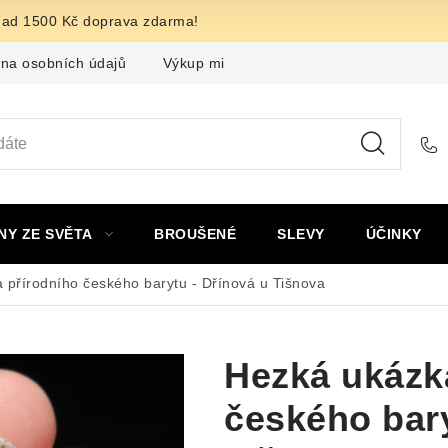
nad 1500 Kč doprava zdarma!
na osobních údajů
Výkup minerálů a drahých kamenů
F
NY ZE SVĚTA
BROUŠENÉ
SLEVY
ÚČINKY
 přírodního českého barytu - Dřínová u Tišnova
Hezká ukázk
českého bary