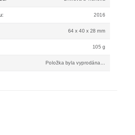
u:
2016
64 x 40 x 28 mm
105 g
Položka byla vyprodána…