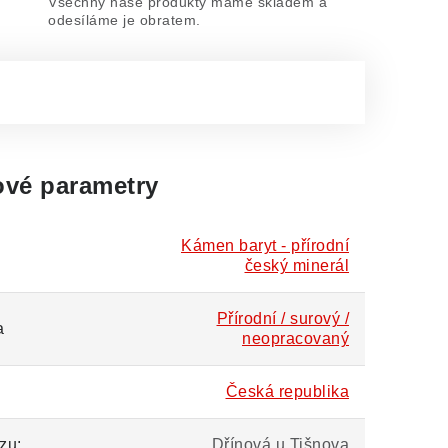
Všechny naše produkty máme skladem a
odesíláme je obratem.
vé parametry
Kámen baryt - přírodní
český minerál
Přírodní / surový /
a
neopracovaný
Česká republika
zu:
Dřínová u Tišnova