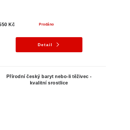
550 Kč
Prodáno
Detail
Přírodní český baryt nebo-li těživec -
kvalitní srostlice