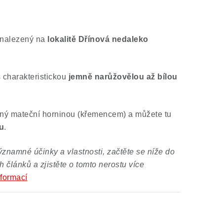
nalezený na
lokalitě Dřínová nedaleko
 charakteristickou
jemně narůžovělou až bílou
kaný mateční horninou (křemencem) a můžete tu
tu
.
znamné účinky a vlastnosti, začtěte se níže do
 článků a zjistěte o tomto nerostu více
nformací