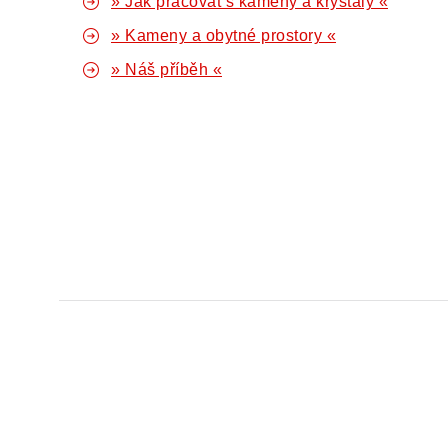
» Jak pracovat s kameny a krystaly «
» Kameny a obytné prostory «
» Náš příběh «