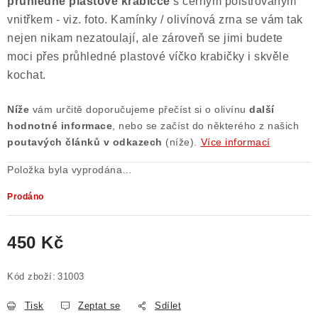
průhledné plastové krabičce
s černým polstrovaným
vnitřkem - viz. foto. Kamínky / olivínová zrna se vám tak
nejen nikam nezatoulají, ale zároveň se jimi budete
moci přes průhledné plastové víčko krabičky i skvěle
kochat.
Níže
vám určitě doporučujeme přečíst si o olivínu
další
hodnotné informace
, nebo se začíst do některého z našich
poutavých článků v odkazech
(níže).
Více informací
Položka byla vyprodána…
Prodáno
450 Kč
Měrná cena:
Kód zboží:
31003
Tisk
Zeptat se
Sdílet