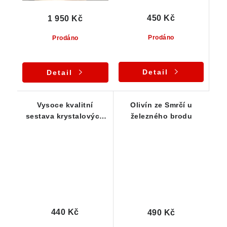
450 Kč
1 950 Kč
Prodáno
Prodáno
Detail
Detail
Vysoce kvalitní
Olivín ze Smrčí u
sestava krystalových
železného brodu
zrn olivínu - 5 ks
440 Kč
490 Kč