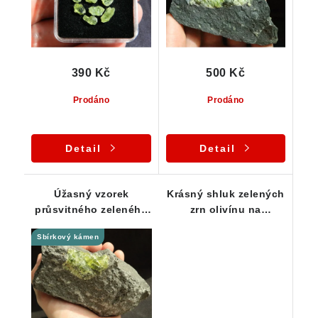
390 Kč
500 Kč
Prodáno
Prodáno
Detail
Detail
Úžasný vzorek
Krásný shluk zelených
průsvitného zeleného
zrn olivínu na
olivínu na čediči - 1,3
čedičové podložce
Sbírkový kámen
kg