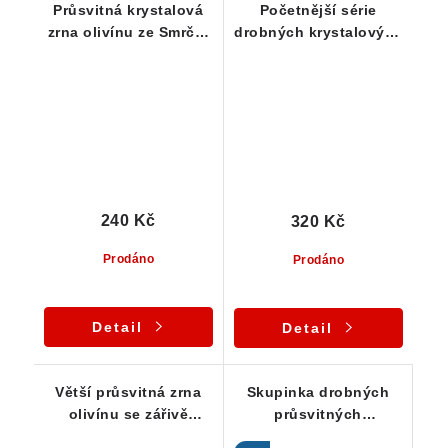
Průsvitná krystalová
Početnější série
zrna olivínu ze Smrčí -
drobných krystalových
Sada 4 ks
zrnek zeleného olivínu
- 30 ks
240 Kč
320 Kč
Prodáno
Prodáno
Detail
Detail
Větší průsvitná zrna
Skupinka drobných
olivínu se zářivě
průsvitných
jablkovou barvou -
krystalových zrn