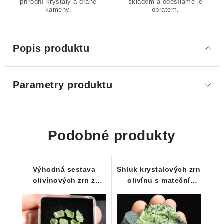
přírodní krystaly a drahé
skladem a odesíláme je
kameny.
obratem.
Popis produktu
Parametry produktu
Podobné produkty
Výhodná sestava
Shluk krystalových zrn
olivínových zrn z
olivínu s mateční
oblasti Smrčí / ČR - 10
horninou
ks