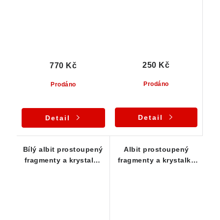
250 Kč
770 Kč
Prodáno
Prodáno
Detail
Detail
Bílý albit prostoupený
Albit prostoupený
fragmenty a krystalky
fragmenty a krystalky
zeleného epidotu
epidotu - větší vzorek