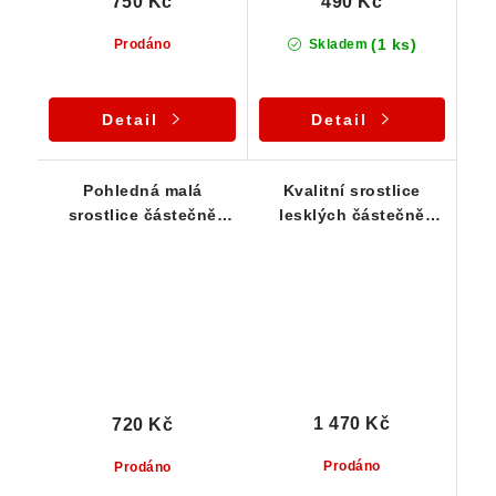
750 Kč
490 Kč
(1 ks)
Prodáno
Skladem
Detail
Detail
Pohledná malá
Kvalitní srostlice
srostlice částečně
lesklých částečně
průsvitných krystalků
průsvitných krystalků
epidotu
epidotu
1 470 Kč
720 Kč
Prodáno
Prodáno