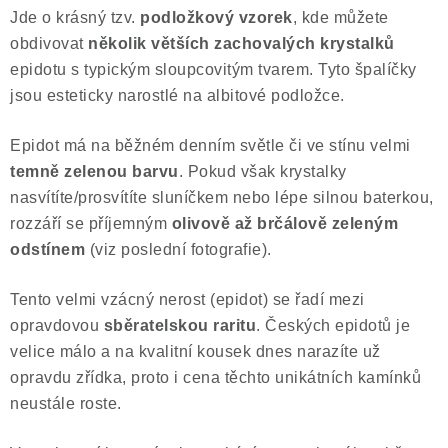
Jde o krásný tzv.
podložkový vzorek
, kde můžete
Poučení o právu na odstoupení od smlouvy
obdivovat
několik větších zachovalých krystalků
epidotu s typickým sloupcovitým tvarem. Tyto špalíčky
jsou esteticky narostlé na albitové podložce.
Epidot má na běžném denním světle či ve stínu velmi
temně zelenou barvu
. Pokud však krystalky
nasvítíte/prosvítíte sluníčkem nebo lépe silnou baterkou,
rozzáří se příjemným
olivově
až brčálově
zeleným
odstínem
(viz poslední fotografie).
Tento velmi vzácný nerost (epidot) se řadí mezi
opravdovou
sběratelskou raritu
. Českých epidotů je
velice málo a na kvalitní kousek dnes narazíte už
opravdu zřídka, proto i cena těchto unikátních kamínků
neustále roste.