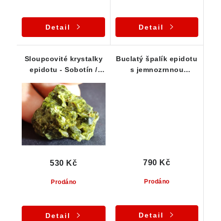
Detail
Detail
Sloupcovité krystalky
Buclatý špalík epidotu
epidotu - Sobotín /
s jemnozrnnou
Jeseníky
mateční horninou
790 Kč
530 Kč
Prodáno
Prodáno
Detail
Detail