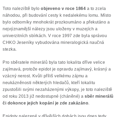
Toto naleziště bylo
objeveno v roce 1864
a to zcela
náhodou, při budování cesty k nedalekému lomu. Místo
bylo odborníky mnohokrát prozkoumáno a překutáno a
nejvýznamější nálezy jsou uloženy v muzejích a
univerzitních sbírkách. V roce 1997 zde byla správou
CHKO Jeseníky vybudována mineralogická naučná
stezka.
Pro sběratele minerálů byla tato lokalita dříve velice
zajímavá, protože epidot je opravdu zajímavý, krásný a
vzácný nerost. Kvůli příliš velkému zájmu a
neukázněnosti některých hledačů, kteří lokalitu
zpustošili svými nezaházenými výkopy, je toto naleziště
od roku 2013 již nedostupné (cháněné) a
sběr minerálů
či dokonce jejich kopání je zde zakázáno
.
Epidoty nalezené v dřívějších dobách jsou dnes tedy