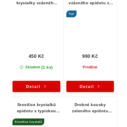
krystalky vzácného
vzácného epidotu ze
epidotu - srostlice /
Sobotína / Jeseníky
Tip!
slepenec
450 Kč
990 Kč
(1 ks)
Skladem
Prodáno
Detail
Detail
Srostlice krystalků
Drobné kousky
epidotu s typickou
zeleného epidotu
temně zelenou barvou
zarostlé v bílém albitu
Srostlice krystalů