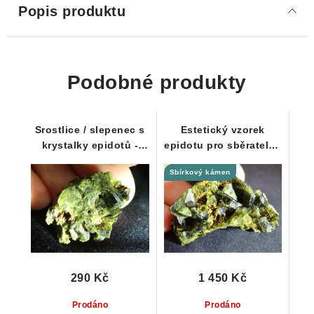
Popis produktu
Podobné produkty
Srostlice / slepenec s
Estetický vzorek
krystalky epidotů -
epidotu pro sběratele -
Sobotín
Sobotín / Jeseníky
Sbírkový kámen
290 Kč
1 450 Kč
Prodáno
Prodáno