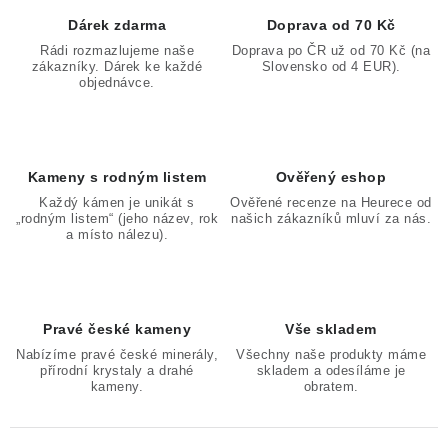
Dárek zdarma
Doprava od 70 Kč
Rádi rozmazlujeme naše
Doprava po ČR už od 70 Kč (na
zákazníky. Dárek ke každé
Slovensko od 4 EUR).
objednávce.
Kameny s rodným listem
Ověřený eshop
Každý kámen je unikát s
Ověřené recenze na Heurece od
„rodným listem“ (jeho název, rok
našich zákazníků mluví za nás.
a místo nálezu).
Pravé české kameny
Vše skladem
Nabízíme pravé české minerály,
Všechny naše produkty máme
přírodní krystaly a drahé
skladem a odesíláme je
kameny.
obratem.