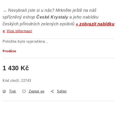
→
Nevybrali jste si u nás? Mrkněte ještě na náš
spřízněný eshop
České Krystaly
a jeho nabídku
českých přírodních zelených epidotů
» zobrazit nabídku
«
Více informací
Položka byla vyprodána…
Prodáno
1 430 Kč
Měrná cena:
Kód zboží:
22743
Tisk
Zeptat se
Sdílet