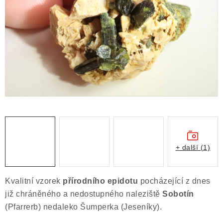
ČLÁNKY
NALEZIŠTĚ
NÁŠ PŘÍBĚH
VIDEOGALERIE
KONTAKT
MISTROVSKÉ KRYSTALY
+ další (1)
Obchodní podmínky
Puncovní značky
Ochrana osobních údajů
Kvalitní vzorek
přírodního
epidotu
pocházející z dnes
Výkup minerálů a drahých kamenů
již chráněného a nedostupného naleziště
Sobotín
Formulář pro uplatnění reklamace
(Pfarrerb) nedaleko Šumperka (Jeseníky).
Formulář pro odstoupení od smlouvy