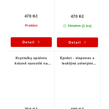
470 Kč
470 Kč
(1 ks)
Prodáno
Skladem
Detail
Detail
Krystalky epidotu
Epidot - slepenec s
krásně narostlé na
lesklými zelenými
menší podložce /
krystalky
slepenci