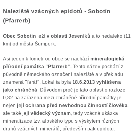
Naleziště vzácných epidotů - Sobotín
(Pfarrerb)
Obec Sobotín
leží
v oblasti Jeseníků
a to nedaleko (11
km) od města Šumperk.
Asi jeden kilometr od obce se nachází
mineralogická
přírodní památka "Pfarrerb".
Tento název pochází z
původně německého označení naleziště a v překladu
znamená "farář". Lokalita byla
18.6.2013
vyhlášena
jako
chráněná
. Důvodem proč je tato oblast o rozloze
0,32 ha zařazena mezi chráněné přírodní památky je
nejen její
ochrana před nevhodnou činností člověka
,
ale také její
vědecký význam
, tedy vzácná ukázka
mineralizace tzv. alpského typu s výskytem různých
druhů vzácných minerálů, především pak epidotu.