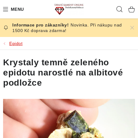
Přejít
Hleda
na
obsah
Novinka. Při nákupu nad
ČESKÉ KAMENY
1500 Kč doprava zdarma!
ŠPERKY
Epidot
KAMENY ZE SVĚTA
Krystaly temně zeleného
epidotu narostlé na albitové
BROUŠENÉ
podložce
SLEVY
ÚČINKY
KRYSTALY