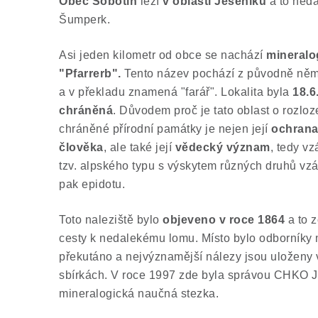
Obec Sobotín
leží
v oblasti Jeseníků
a to neda
Šumperk.
Asi jeden kilometr od obce se nachází
mineralo
"Pfarrerb".
Tento název pochází z původně něm
a v překladu znamená "farář". Lokalita byla
18.6
chráněná
. Důvodem proč je tato oblast o rozlo
chráněné přírodní památky je nejen její
ochrana
člověka
, ale také její
vědecký význam
, tedy v
tzv. alpského typu s výskytem různých druhů vz
pak epidotu.
Toto naleziště bylo
objeveno v roce 1864
a to 
cesty k nedalekému lomu. Místo bylo odborník
překutáno a nejvýznamější nálezy jsou uloženy v
sbírkách. V roce 1997 zde byla správou CHKO 
mineralogická naučná stezka.