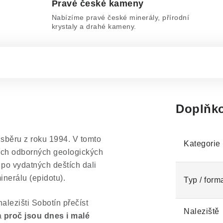
Pravé české kameny
Nabízíme pravé české minerály, přírodní
krystaly a drahé kameny.
Doplňko
sběru z roku 1994. V tomto
Kategorie
ních odborných geologických
 po vydatných deštích dali
inerálu (epidotu).
Typ / form
lezišti Sobotín přečíst
Naleziště
 a
proč jsou dnes i malé