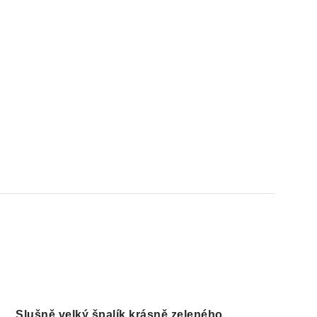
Slušně velký špalík krásně zeleného