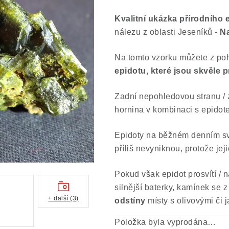
Kvalitní ukázka přírodního 
nálezu z oblasti Jeseníků -
Na
Na tomto vzorku můžete z po
epidotu, které jsou skvěle p
Zadní nepohledovou stranu / 
hornina v kombinaci s epidot
Epidoty na běžném denním svě
příliš nevyniknou, protože je
Pokud však epidot prosvítí / n
silnější baterky, kamínek se z
+ další (3)
odstíny
místy s olivovými či 
Položka byla vyprodána…