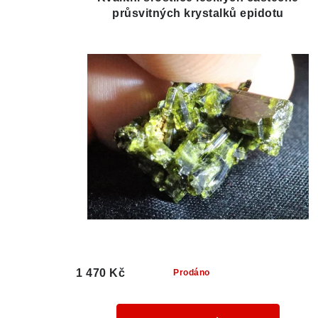
průsvitných krystalků epidotu
1 470 Kč
Prodáno