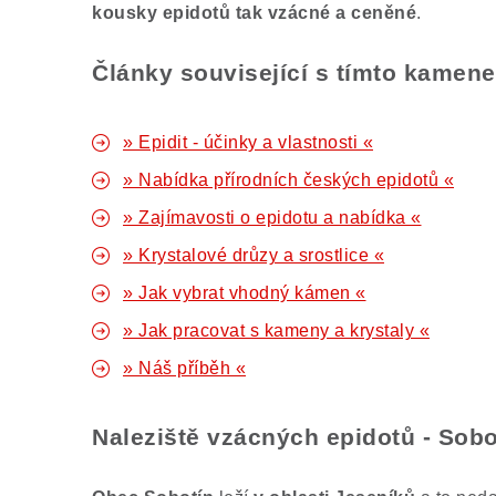
kousky epidotů tak vzácné a ceněné
.
Články související s tímto kamen
» Epidit - účinky a vlastnosti «
» Nabídka přírodních českých epidotů «
» Zajímavosti o epidotu a nabídka «
» Krystalové drůzy a srostlice «
» Jak vybrat vhodný kámen «
» Jak pracovat s kameny a krystaly «
» Náš příběh «
Naleziště vzácných epidotů - Sobo