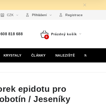
ormulář pro uplatnění reklamace
CZK
Formulář pro odstoupení od
Přihlášení
Registrace
608 818 688
Prázdný košík
Nákupní
košík
KRYSTALY
ČLÁNKY
NALEZIŠTĚ
NÁŠ PŘÍBĚH
orek epidotu pro
Sobotín / Jeseníky