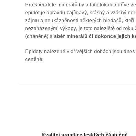
Pro sběratele minerálů byla tato lokalita dříve v
epidot je opravdu zajímavý, krásný a vzácný nero
zájmu a neukázněnosti některých hledačů, kteří l
nezaházenými výkopy, je toto naleziště od roku
(cháněné) a
sběr minerálů či dokonce jejich 
Epidoty nalezené v dřívějších dobách jsou dnes
ceněné.
Kvalitní srostlice lesklých částečně