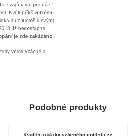
elice zajímavá, protože
st. Kvůli příliš velkému
okalitu zpustošili svými
 2013 již nedostupné
kopání je zde zakázáno
.
 tedy velmi vzácné a
Podobné produkty
Kvalitní ukázka vzácného epidotu ze