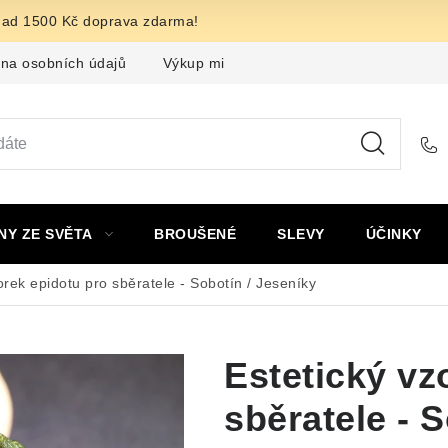
nad 1500 Kč doprava zdarma!
na osobních údajů
Výkup minerálů a drahých kamenů
F
NY ZE SVĚTA
BROUŠENÉ
SLEVY
ÚČINKY
orek epidotu pro sběratele - Sobotín / Jeseníky
Estetický vz
sběratele - 