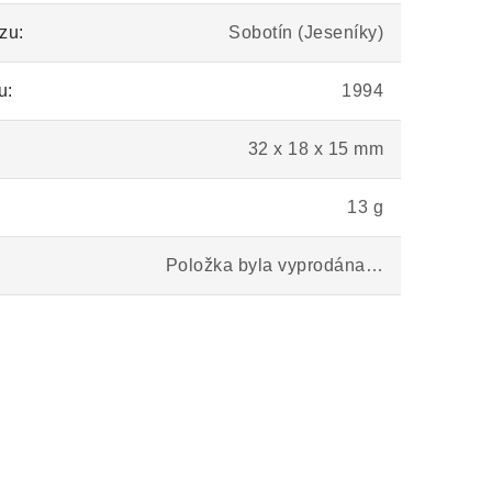
zu:
Sobotín (Jeseníky)
u:
1994
32 x 18 x 15 mm
13 g
Položka byla vyprodána…