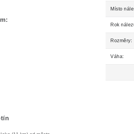
Místo nále
em:
Rok nález
Rozměry:
Váha:
tín