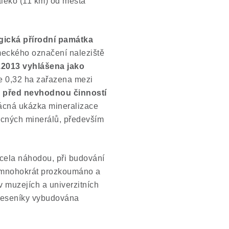
leko (11 km) od města
gická přírodní památka
eckého označení naleziště
.2013
vyhlášena jako
ze 0,32 ha zařazena mezi
 před nevhodnou činností
zácná ukázka mineralizace
ácných minerálů, především
zcela náhodou, při budování
y mnohokrát prozkoumáno a
 muzejích a univerzitních
Jeseníky vybudována