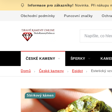
Přejít
Novinka. Při nákupu 
na
obsah
Obchodní podmínky
Puncovní značky
Ochra
ČESKÉ KAMENY
ŠPERKY
KAME
Domů
České kameny
Epidot
Estetický vz
Sbírkový kámen