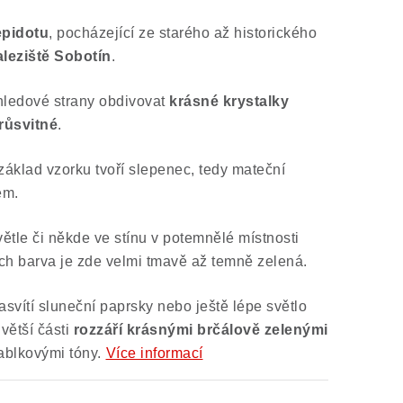
epidotu
, pocházející ze starého až historického
leziště Sobotín
.
hledové strany obdivovat
krásné krystalky
růsvitné
.
základ vzorku tvoří slepenec, tedy mateční
em.
tle či někde ve stínu v potemnělé místnosti
jich barva je zde velmi tmavě až temně zelená.
asvítí sluneční paprsky nebo ještě lépe světlo
 větší části
rozzáří krásnými brčálově zelenými
jablkovými tóny.
Více informací