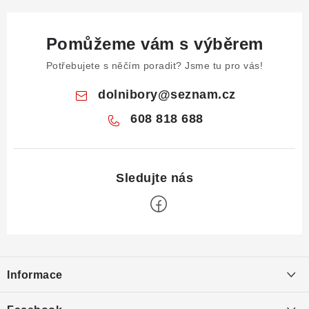
Pomůžeme vám s výběrem
Potřebujete s něčím poradit? Jsme tu pro vás!
dolnibory
@
seznam.cz
608 818 688
Z
á
Informace
p
a
Obchodní podmínky