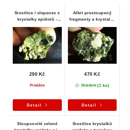
Srostlice / slepenec s
Albit prostoupený
krystalky epidotů -
fragmenty a krystalky
Sobotín
epidotu - větší vzorek
290 Kč
470 Kč
(1 ks)
Prodáno
Skladem
Detail
Detail
Sloupcovité zelené
Srostlice krystalků
krystalky epidotu z již
epidotu s typickou