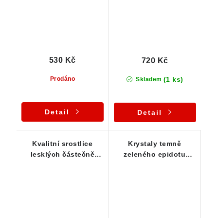
530 Kč
720 Kč
(1 ks)
Prodáno
Skladem
Detail
Detail
Kvalitní srostlice
Krystaly temně
lesklých částečně
zeleného epidotu
průsvitných krystalků
narostlé na albitové
epidotu
podložce