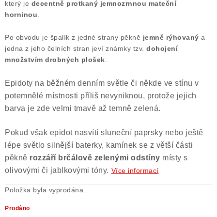
který je
decentně protkaný jemnozrnnou mateční
Poučení o právu na odstoupení od smlouvy
horninou
.
Po obvodu je špalík z jedné strany pěkně
jemně rýhovaný
a
jedna z jeho čelních stran jeví známky tzv.
dohojení
množstvím drobných plošek
.
Epidoty na běžném denním světle či někde ve stínu v
potemnělé místnosti příliš nevyniknou, protože jejich
barva je zde velmi tmavě až temně zelená.
Pokud však epidot nasvítí sluneční paprsky nebo ještě
lépe světlo silnější baterky, kamínek se z větší části
pěkně
rozzáří brčálově zelenými odstíny
místy s
olivovými či jablkovými tóny.
Více informací
Položka byla vyprodána…
Prodáno