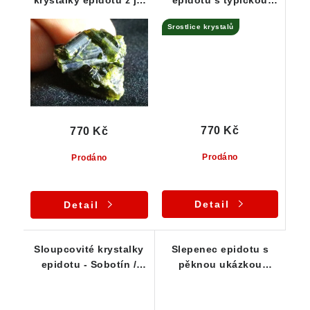
nedostupné lokality
temně zelenou barvou
Srostlice krystalů
Sobotín
770 Kč
770 Kč
Prodáno
Prodáno
Detail
Detail
Sloupcovité krystalky
Slepenec epidotu s
epidotu - Sobotín /
pěknou ukázkou
Jeseníky
srostlých krystalků