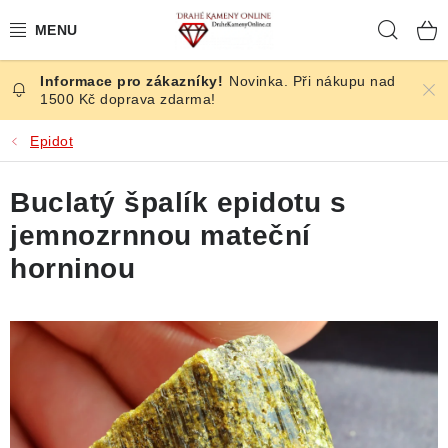
Přejít
Hleda
na
obsah
Novinka. Při nákupu nad
ČESKÉ KAMENY
1500 Kč doprava zdarma!
ŠPERKY
Epidot
KAMENY ZE SVĚTA
Buclatý špalík epidotu s
jemnozrnnou mateční
BROUŠENÉ
horninou
SLEVY
ÚČINKY
KRYSTALY