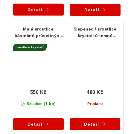
Detail
Detail
Malá srostlice
Slepenec / srostlice
částečně průsvitných
krystalků temně
krystalků zeleného
zeleného epidotu
Srostlice krystalů
epidotu
550 Kč
480 Kč
(1 ks)
Skladem
Prodáno
Detail
Detail