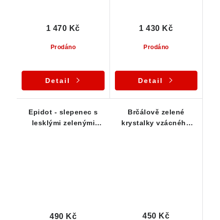
1 470 Kč
1 430 Kč
Prodáno
Prodáno
Detail
Detail
Epidot - slepenec s
Brčálově zelené
lesklými zelenými
krystalky vzácného
krystalky
epidotu - srostlice /
slepenec
450 Kč
490 Kč