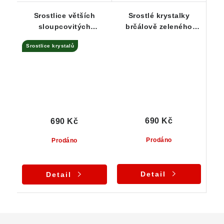
Srostlice větších
Srostlé krystalky
sloupcovitých
brčálově zeleného
krystalků epidotu - ČR
epidotu ze Sobotína
Srostlice krystalů
690 Kč
690 Kč
Prodáno
Prodáno
Detail
Detail