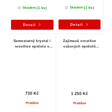
(1 ks)
(1 ks)
Skladem
Skladem
Detail
Detail
Samostatný krystal /
Zajímavá srostlice
srostlice epidotu s
vzácných epidotů
nevšedním prohnutým
lehce protkaných
tvarem
albitem
730 Kč
1 250 Kč
Prodáno
Prodáno