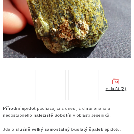
ČLÁNKY
NALEZIŠTĚ
NÁŠ PŘÍBĚH
VIDEOGALERIE
KONTAKT
MISTROVSKÉ KRYSTALY
+ další (2)
Obchodní podmínky
Puncovní značky
Ochrana osobních údajů
Přírodní epidot
pocházející z dnes již chráněného a
Výkup minerálů a drahých kamenů
nedostupného
naleziště Sobotín
v oblasti Jeseníků.
Formulář pro uplatnění reklamace
Jde o
slušně velký samostatný buclatý špalek
epidotu,
Formulář pro odstoupení od smlouvy