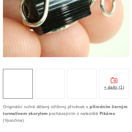
ČLÁNKY
NALEZIŠTĚ
NÁŠ PŘÍBĚH
VIDEOGALERIE
KONTAKT
MISTROVSKÉ KRYSTALY
+ další (1)
Obchodní podmínky
Puncovní značky
Ochrana osobních údajů
Originální ručně dělaný stříbrný přívěsek s
přírodním černým
Výkup minerálů a drahých kamenů
turmalínem skorylem
pocházejícím z naleziště
Pikárec
(Vysočina).
Formulář pro uplatnění reklamace
Formulář pro odstoupení od smlouvy