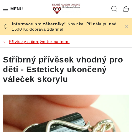
Přejít
Hleda
na
obsah
Novinka. Při nákupu nad
ČESKÉ KAMENY
1500 Kč doprava zdarma!
ŠPERKY
Přívěsky s černým turmalínem
KAMENY ZE SVĚTA
Stříbrný přívěsek vhodný pro
děti - Esteticky ukončený
BROUŠENÉ
váleček skorylu
SLEVY
ÚČINKY
KRYSTALY