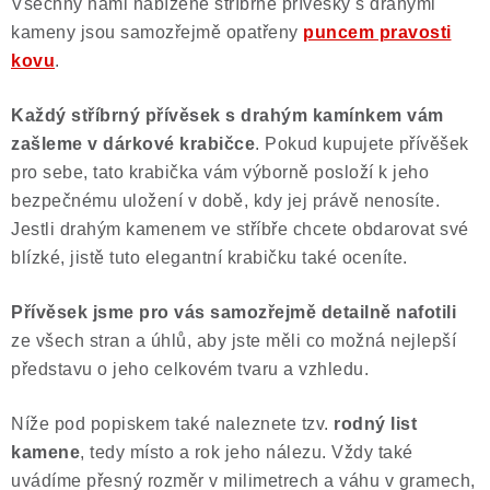
Všechny námi nabízené stříbrné přívěsky s drahými
kameny jsou samozřejmě opatřeny
puncem pravosti
kovu
.
Každý stříbrný přívěsek s drahým kamínkem vám
zašleme v dárkové krabičce
. Pokud kupujete přívěšek
pro sebe, tato krabička vám výborně posloží k jeho
bezpečnému uložení v době, kdy jej právě nenosíte.
Jestli drahým kamenem ve stříbře chcete obdarovat své
blízké, jistě tuto elegantní krabičku také oceníte.
Přívěsek jsme pro vás samozřejmě
detailně nafotili
ze všech stran a úhlů, aby jste měli co možná nejlepší
představu o jeho celkovém tvaru a vzhledu.
Níže pod popiskem také naleznete tzv.
rodný list
kamene
, tedy místo a rok jeho nálezu. Vždy také
uvádíme přesný rozměr v milimetrech a váhu v gramech,