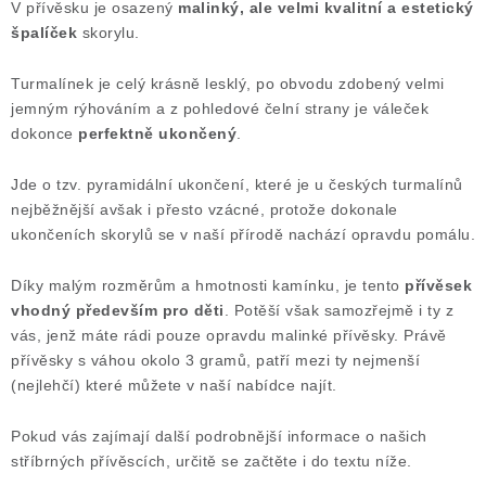
V přívěsku je osazený
malinký, ale velmi kvalitní a estetický
Poučení o právu na odstoupení od smlouvy
špalíček
skorylu.
Turmalínek je celý krásně lesklý, po obvodu zdobený velmi
jemným rýhováním a z pohledové čelní strany je váleček
dokonce
perfektně ukončený
.
Jde o tzv. pyramidální ukončení, které je u českých turmalínů
nejběžnější avšak i přesto vzácné, protože dokonale
ukončeních skorylů se v naší přírodě nachází opravdu pomálu.
Díky malým rozměrům a hmotnosti kamínku, je tento
přívěsek
vhodný především pro děti
. Potěší však samozřejmě i ty z
vás, jenž máte rádi pouze opravdu malinké přívěsky. Právě
přívěsky s váhou okolo 3 gramů, patří mezi ty nejmenší
(nejlehčí) které můžete v naší nabídce najít.
Pokud vás zajímají další podrobnější informace o našich
stříbrných přívěscích, určitě se začtěte i do textu níže.