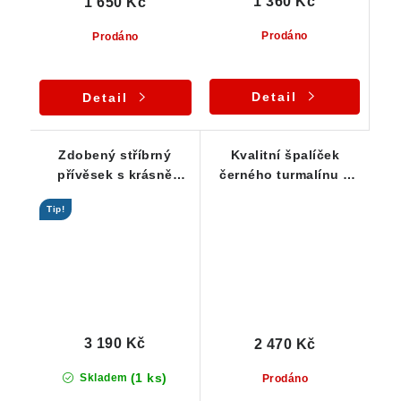
1 360 Kč
1 650 Kč
Prodáno
Prodáno
Detail
Detail
Zdobený stříbrný
Kvalitní špalíček
přívěsek s krásně
černého turmalínu v
rýhovaným skorylem
osobitém stříbrném
Tip!
přívěsku
3 190 Kč
2 470 Kč
(1 ks)
Skladem
Prodáno