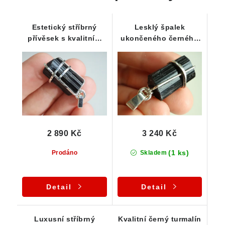
Estetický stříbrný
Lesklý špalek
přívěsek s kvalitním
ukončeného černého
ukončeným černým
turmalínu ve
turmalínem
zdobeném přívěsku
2 890 Kč
3 240 Kč
(1 ks)
Prodáno
Skladem
Detail
Detail
Luxusní stříbrný
Kvalitní černý turmalín