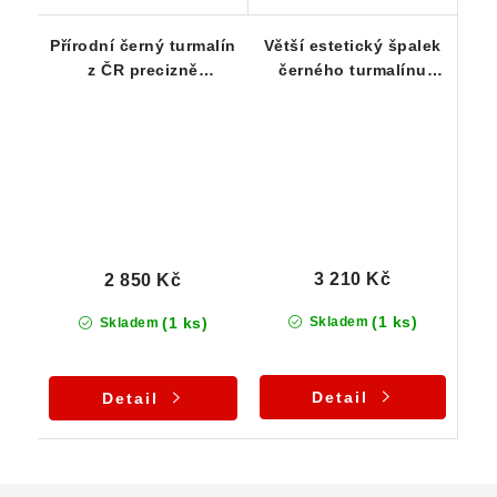
Přírodní černý turmalín
Větší estetický špalek
z ČR precizně
černého turmalínu
zasazený ve stříbrném
zasazený ve stříbře
přívěsku
3 210 Kč
2 850 Kč
(1 ks)
(1 ks)
Skladem
Skladem
Detail
Detail