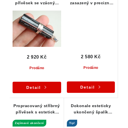
přívěsek se vzácným
zasazený v precizně
tužkovým černým
zpacovaném stříbrném
turmalínem
přívěsku zdobeném
spirálou
2 580 Kč
2 920 Kč
Prodáno
Prodáno
Detail
Detail
Propracovaný stříbrný
Dokonale esteticky
přívěsek s esteticky
ukončený špalík
ukončeným špalíkem
skorylu ve stříbrném
Zajímavé ukončení
Tip!
skorylu
přívěsku