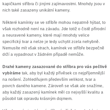
kapičkami stříbra či jinými zajímavostmi. Mnohdy jsou v
nich také zasazeny unikátní kameny.
Některé kamínky se ve stříbře mohou nepatrně hýbat, to
však rozhodně není na závadu. Jde totiž o čistě přírodní
a neuravené kameny, které mají mnohdy velice
specifický tvar a nelze je tedy uchytit zcela nehybně.
Nemusíte mít však strach, kamínek ve stříbře bezpečně
drží a vypadnout v žádném případě nemůže.
Drahé kameny zasazované do stříbra pro vás pečlivě
vybíráme
tak, aby byl každý přívěsek co nejpříjemnější
na nošení. Zohledňujem především velikost, tvar a
povrch daného kamene. Zároveň se však ale snažíme,
aby každý zasazený kamínek měl co nejvyšší kvalitu a
působil tak opravdu krásným dojmem.