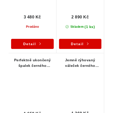
3 480 Kč
2 890 Kč
(1 ks)
Prodáno
Skladem
Detail
Detail
Perfektně ukončený
Jemně rýhovaný
špalek černého
váleček černého
turmalínu - Stříbrný
turmalínu zasazený ve
přívěsek
střbře