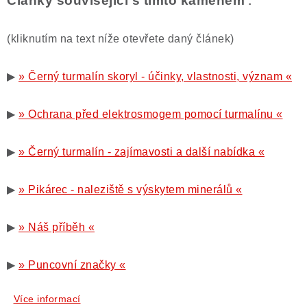
Články související s tímto kamenem
:
(kliknutím na text níže otevřete daný článek)
▶
» Černý turmalín skoryl - účinky, vlastnosti, význam «
▶
» Ochrana před elektrosmogem pomocí turmalínu «
▶
» Černý turmalín - zajímavosti a další nabídka «
▶
» Pikárec - naleziště s výskytem minerálů «
▶
» Náš příběh «
▶
» Puncovní značky «
Více informací