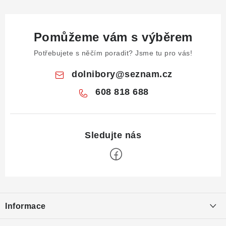
Pomůžeme vám s výběrem
Potřebujete s něčím poradit? Jsme tu pro vás!
dolnibory
@
seznam.cz
608 818 688
Z
á
Informace
p
a
Obchodní podmínky