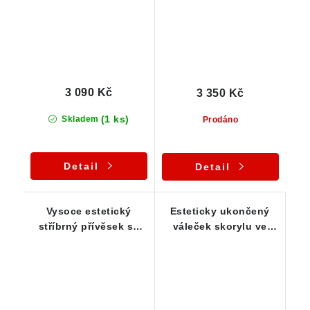
3 090 Kč
3 350 Kč
(1 ks)
Skladem
Prodáno
Detail
Detail
Vysoce estetický
Esteticky ukončený
stříbrný přívěsek se
váleček skorylu ve
vzácným tužkovým
stříbrném přívěsku
černým skorylem