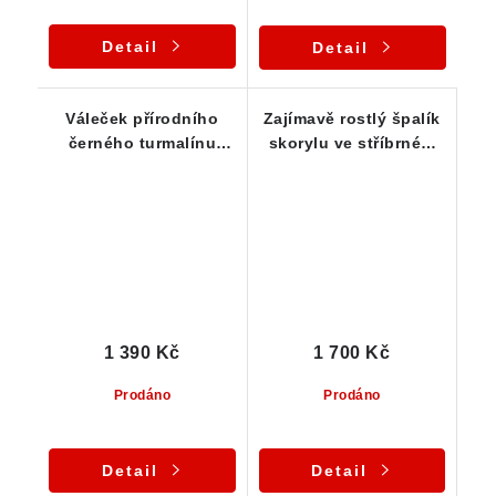
Detail
Detail
Váleček přírodního
Zajímavě rostlý špalík
černého turmalínu
skorylu ve stříbrném
zasazený ve stříbře /
přívěsku - lepený
přívěsku
vzorek
1 390 Kč
1 700 Kč
Prodáno
Prodáno
Detail
Detail