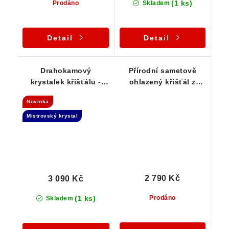
(1 ks)
Prodáno
Skladem
Detail
Detail
Drahokamový
Přírodní sametově
krystalek křišťálu -
ohlazený křišťál z
Spojovatel času -
Vysočiny - Stříbrný
Novinka
Stříbrný přívěsek
přívěsek
Mistrovský krystal
2 790 Kč
3 090 Kč
(1 ks)
Prodáno
Skladem