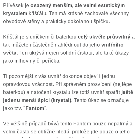
Přívěsek je
osazený menším, ale velmi estetickým
Poučení o právu na odstoupení od smlouvy
krystalem
křišťálu. Ten má krásně zachovalé všechny
obvodové stěny a prakticky dokolanou špičku.
Křišťál je sluníčkem či baterkou
celý skvěle průsvitný
a
tak můžete i částečně nahlédnout do jeho
vnitřního
světa
. Ten ukrývá nejen solidní čistotu, ale také úkazy
jako mlhoviny či peříčka.
Ti pozornější z vás uvnitř dokonce objeví i jednu
opravdovou vzácnost. Při správném prosvícení (nejlépe
baterkou) a natočení krystalu lze totiž uvnitř spatřit
ještě
jedenu menší špici (krystal)
. Tento úkaz se označuje
jako tzv. "
Fantom
".
Ve většině případů bývá tento Fantom pouze nepatrný a
velmi často se obtížně hledá, protože jde pouze o jeho