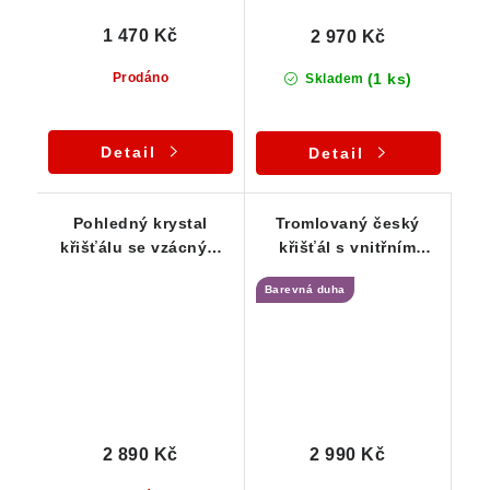
1 470 Kč
2 970 Kč
(1 ks)
Prodáno
Skladem
Detail
Detail
Pohledný krystal
Tromlovaný český
křišťálu se vzácným
křišťál s vnitřním
Fantomem luxusně
světem - stříbrný
Barevná duha
zasazený ve stříbrném
přívěsek
přívěsku
2 890 Kč
2 990 Kč