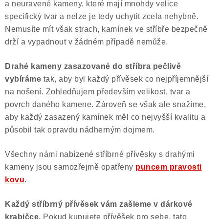
a neuravené kameny, které mají mnohdy velice
specifický tvar a nelze je tedy uchytit zcela nehybně.
Nemusíte mít však strach, kamínek ve stříbře bezpečně
drží a vypadnout v žádném případě nemůže.
Drahé kameny zasazované do stříbra pečlivě
vybíráme
tak, aby byl každý přívěsek co nejpříjemnější
na nošení. Zohledňujem především velikost, tvar a
povrch daného kamene. Zároveň se však ale snažíme,
aby každý zasazený kamínek měl co nejvyšší kvalitu a
působil tak opravdu nádherným dojmem.
Všechny námi nabízené stříbrné přívěsky s drahými
kameny jsou samozřejmě opatřeny
puncem pravosti
kovu
.
Každý stříbrný přívěsek vám zašleme v dárkové
krabičce.
Pokud kupujete přívěšek pro sebe, tato