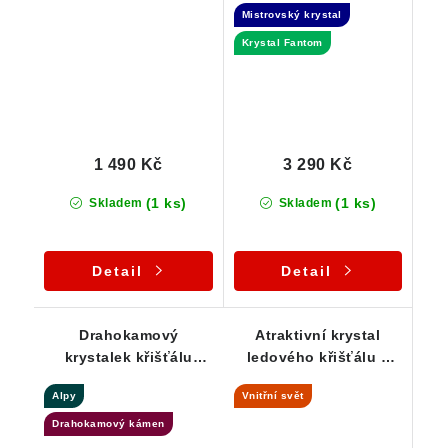
Mistrovský krystal
Přívěsek
fantomu
Krystal Fantom
1 490 Kč
3 290 Kč
(1 ks)
(1 ks)
Skladem
Skladem
Detail
Detail
Drahokamový
Atraktivní krystal
krystalek křišťálu
ledového křišťálu s
zasazený ve stříbře
vnitřním světem -
Alpy
Vnitřní svět
Stříbrný přívěsek
Drahokamový kámen