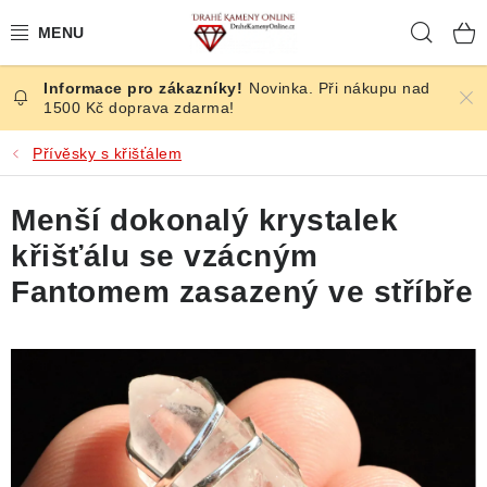
Přejít
Hleda
na
obsah
Novinka. Při nákupu nad
ČESKÉ KAMENY
1500 Kč doprava zdarma!
ŠPERKY
Přívěsky s křišťálem
KAMENY ZE SVĚTA
Menší dokonalý krystalek
křišťálu se vzácným
BROUŠENÉ
Fantomem zasazený ve stříbře
SLEVY
ÚČINKY
KRYSTALY