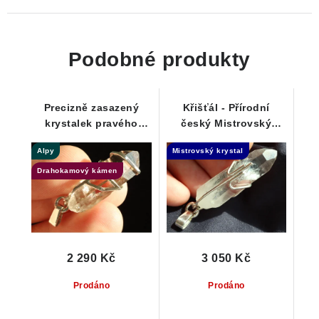
Podobné produkty
Precizně zasazený
Křišťál - Přírodní
krystalek pravého
český Mistrovský
Alpského křišťálu ve
krystal Dow ve
Alpy
Mistrovský krystal
stříbře
stříbrném přívěsku
Drahokamový kámen
2 290 Kč
3 050 Kč
Prodáno
Prodáno