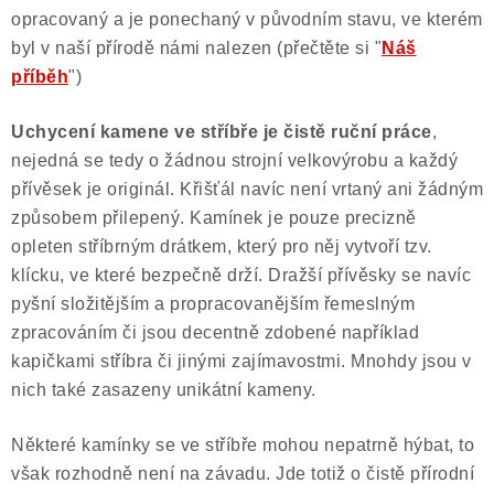
opracovaný a je ponechaný v původním stavu, ve kterém
byl v naší přírodě námi nalezen (přečtěte si "
Náš
příběh
")
Uchycení kamene ve stříbře je čistě ruční práce
,
nejedná se tedy o žádnou strojní velkovýrobu a každý
přívěsek je originál. Křišťál navíc není vrtaný ani žádným
způsobem přilepený. Kamínek je pouze precizně
opleten stříbrným drátkem, který pro něj vytvoří tzv.
klícku, ve které bezpečně drží. Dražší přívěsky se navíc
pyšní složitějším a propracovanějším řemeslným
zpracováním či jsou decentně zdobené například
kapičkami stříbra či jinými zajímavostmi. Mnohdy jsou v
nich také zasazeny unikátní kameny.
Některé kamínky se ve stříbře mohou nepatrně hýbat, to
však rozhodně není na závadu. Jde totiž o čistě přírodní