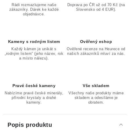
Rádi rozmazlujeme naše
Doprava po ČR už od 70 Kč (na
zákazníky. Dárek ke každé
Slovensko od 4 EUR).
objednávce.
Kameny s rodným listem
Ověřený eshop
Každý kámen je unikát s
Ověřené recenze na Heurece od
„rodným listem“ (jeho název, rok
našich zákazníků mluví za nás.
a místo nálezu).
Pravé české kameny
Vše skladem
Nabízíme pravé české minerály,
Všechny naše produkty máme
přírodní krystaly a drahé
skladem a odesíláme je
kameny.
obratem.
Popis produktu