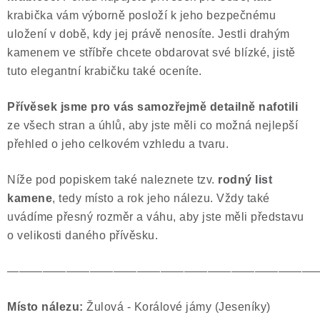
krabička vám výborně posloží k jeho bezpečnému
uložení v době, kdy jej právě nenosíte. Jestli drahým
kamenem ve stříbře chcete obdarovat své blízké, jistě
tuto elegantní krabičku také oceníte.
Přívěsek jsme pro vás samozřejmě
detailně nafotili
ze všech stran a úhlů, aby jste měli co možná nejlepší
přehled o jeho celkovém vzhledu a tvaru.
Níže pod popiskem také naleznete tzv.
rodný list
kamene
, tedy místo a rok jeho nálezu. Vždy také
uvádíme přesný rozměr a váhu, aby jste měli představu
o velikosti daného přívěsku.
——————————————————————————
Místo nálezu:
Žulová - Korálové jámy (Jeseníky)