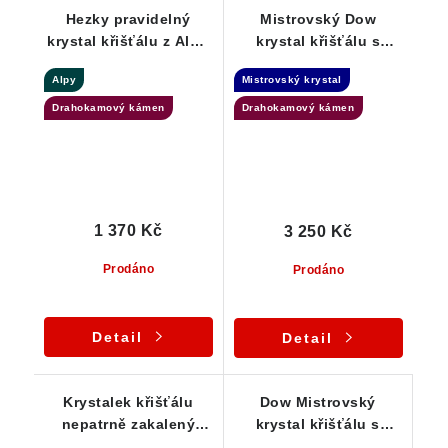
Hezky pravidelný
Mistrovský Dow
krystal křišťálu z Alp -
krystal křišťálu s
stříbrný přívěsek
nepatrným náznakem
Alpy
Mistrovský krystal
Fantomu
Drahokamový kámen
Drahokamový kámen
1 370 Kč
3 250 Kč
Prodáno
Prodáno
Detail
Detail
Krystalek křišťálu
Dow Mistrovský
nepatrně zakalený
krystal křišťálu s
mléčným křemenem -
náznakem vnitřního