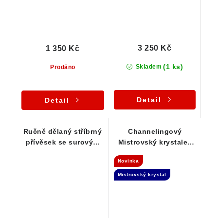
3 250 Kč
1 350 Kč
(1 ks)
Skladem
Prodáno
Detail
Detail
Ručně dělaný stříbrný
Channelingový
přívěsek se surovým
Mistrovský krystalek
krystalem českého
křišťálu s náznakem
Novinka
křišťálu
Fantomu
Mistrovský krystal