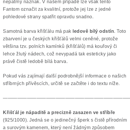
nepatrný náznak. V našem případě lze však tento
Fantom označit za kvalitní, protože jej lze z jedné
pohledové strany spatřit opravdu snadno.
Samotná barva křišťálu má pak
ledově bílý odstín
. Toto
zbarvení je u českých křišťálů velmi ceněné, protože
většina tzv. polních kamínků (křišťálů) má kouřový či
lehce žlutý nádech, což nevypadá tak esteticky jako
právě čistě ledobě bílá barva.
Pokud vás zajímají další podrobnější informace o našich
stříbrných přívěscích, určitě se začtěte i do textu níže.
——————————————————————————
Křišťál je nápaditě a precizně zasazen ve stříbře
(925/1000). Jedná se o jedinečný šperk s čistě přírodním
a surovým kamenem, který není žádným způsobem