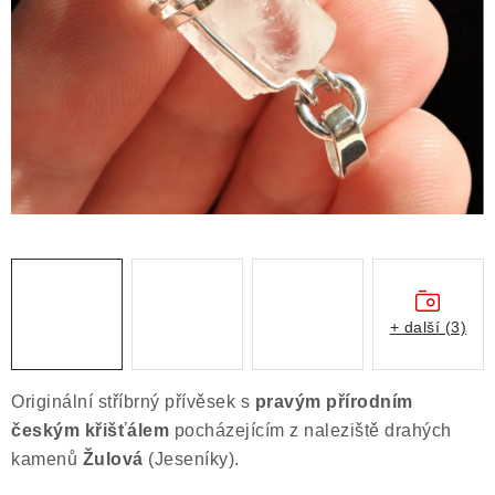
ČLÁNKY
NALEZIŠTĚ
NÁŠ PŘÍBĚH
VIDEOGALERIE
KONTAKT
MISTROVSKÉ KRYSTALY
+ další (3)
Obchodní podmínky
Puncovní značky
Ochrana osobních údajů
Originální stříbrný přívěsek s
pravým přírodním
Výkup minerálů a drahých kamenů
českým křišťálem
pocházejícím z naleziště drahých
Formulář pro uplatnění reklamace
kamenů
Žulová
(Jeseníky).
Formulář pro odstoupení od smlouvy