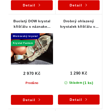
Detail
Detail
Buclatý DOW krystal
Drobný ohlazený
křišťálu s náznakem
krystalek křišťálu ve
vnitřního Fantomu -
stříbrném přívěsku
Mistrovský krystal
Luxusní přívěsek
Krystal Fantom
1 290 Kč
2 970 Kč
(1 ks)
Skladem
Prodáno
Detail
Detail