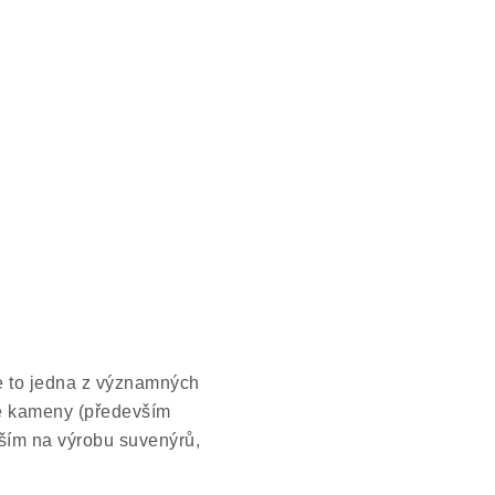
e to jedna z významných
hé kameny (především
devším na výrobu suvenýrů,