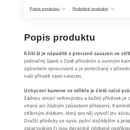
Popis produktu
Podobné produkty
Popis produktu
Křišťál je nápaditě a precizně zasazen ve stří
jedinečný šperk s čistě přírodním a surovým ka
způsobem opracovaný a je ponechaný v původním
naší přírodě námi nalezen.
Uchycení kamene ve stříbře je čistě ruční pr
žádnou strojní velkovýrobu a každý přívěsek je or
vrtaný ani žádným způsobem přilepený. Kamínek
stříbrným drátkem, který pro něj vytvoří tzv. klíc
Dražší přívěsky se navíc pyšní složitějším a p
zpracováním či jsou decentně zdobené například 