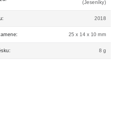
(Jeseníky)
u:
2018
kamene:
25 x 14 x 10 mm
ěsku:
8 g