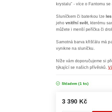
krystalu" - více o Fantomu s
Sluníčkem či baterkou lze
les
jeho
vnitřní svět
, kterému sa
můžete i menší peříčka či dr
Samotná barva křišťálu má p
vynikne na sluníčku.
Níže vám doporučujeme si př
týkající se našich přívěsků.
Ví
Skladem
(1 ks)
3 390 Kč
Měrná cena: