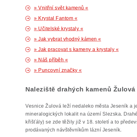
» Vnitřní svět kamenů «
» Krystal Fantom «
» Učitelské krystaly «
» Jak vybrat vhodný kámen «
» Jak pracovat s kameny a krystaly «
» Náš příběh «
» Puncovní značky «
Naleziště drahých kamenů Žulová
Vesnice Žulová leží nedaleko města Jeseník a j
mineralogických lokalit na území Slezska. Dra
křišťály) se zde těžily již v 18. století a to pře
prodávaných návštěvníkům lázní Jeseník.