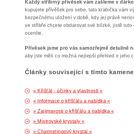
Každý stříbrný přívěsek vám zašleme v dárko
kupujete přívěšek pro sebe, tato krabička vám v
bezpečnému uložení v době, kdy jej právě neno
ve stříbře chcete obdarovat své blízké, jistě tuto
oceníte.
Přívěsek jsme pro vás samozřejmě
detailně n
aby jste měli co možná nejlepší přehled o jeho 
Články související s tímto kamen
» Křišťál - účinky a vlastnosti «
» Informace o křišťálu a nabídka «
» Zajímavosti o křišťálu a nabídka «
» Mistrovské krystaly «
» Channelingový krystal «