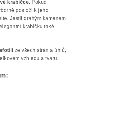
vé krabičce.
Pokud
ýborně posloží k jeho
síte. Jestli drahým kamenem
 elegantní krabičku také
afotili
ze všech stran a úhlů,
celkovém vzhledu a tvaru.
em: