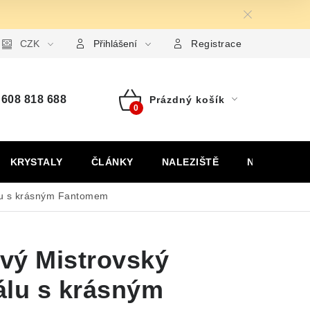
ormulář pro uplatnění reklamace
CZK
Formulář pro odstoupení od
Přihlášení
Registrace
608 818 688
Prázdný košík
Nákupní
košík
KRYSTALY
ČLÁNKY
NALEZIŠTĚ
NÁŠ PŘÍBĚH
álu s krásným Fantomem
vý Mistrovský
ťálu s krásným