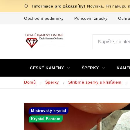
Přejít
Novinka. Při nákupu 
na
obsah
Obchodní podmínky
Puncovní značky
Ochra
ČESKÉ KAMENY
ŠPERKY
KAME
Domů
Šperky
Stříbrné šperky s křišťálem
Mistrovský krystal
Krystal Fantom