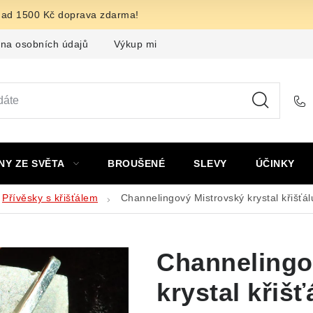
nad 1500 Kč doprava zdarma!
na osobních údajů
Výkup minerálů a drahých kamenů
F
NY ZE SVĚTA
BROUŠENÉ
SLEVY
ÚČINKY
Přívěsky s křišťálem
Channelingový Mistrovský krystal křišť
Channelingo
krystal křiš