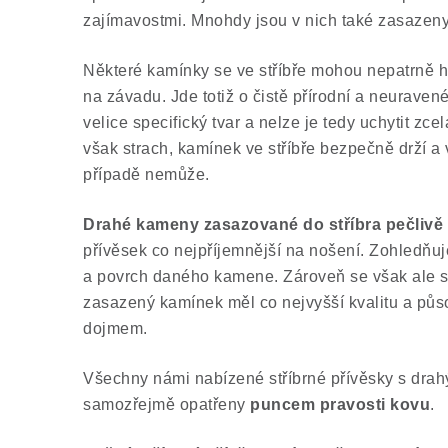
zajímavostmi. Mnohdy jsou v nich také zasazeny
Některé kamínky se ve stříbře mohou nepatrně h
na závadu. Jde totiž o čistě přírodní a neurave
velice specifický tvar a nelze je tedy uchytit zc
však strach, kamínek ve stříbře bezpečně drží 
případě nemůže.
Drahé kameny zasazované do stříbra pečlivě
přívěsek co nejpříjemnější na nošení. Zohledňuj
a povrch daného kamene. Zároveň se však ale 
zasazený kamínek měl co nejvyšší kvalitu a půs
dojmem.
Všechny námi nabízené stříbrné přívěsky s dra
samozřejmě opatřeny
puncem pravosti kovu
.