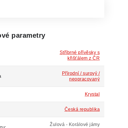
vé parametry
Stříbrné přívěsky s
křišťálem z ČR
Přírodní / surový /
a
neopracovaný
Krystal
Česká republika
Žulová - Korálové jámy
zu: