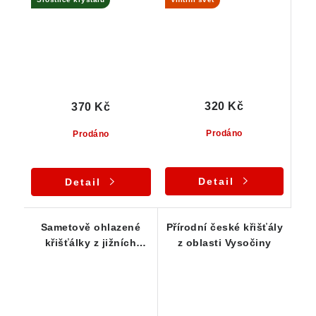
Jeseníky
320 Kč
370 Kč
Prodáno
Prodáno
Detail
Detail
Sametově ohlazené
Přírodní české křišťály
křišťálky z jižních
z oblasti Vysočiny
Čech - skupinka 3 ks