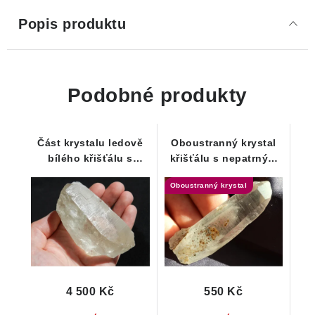
Popis produktu
Podobné produkty
Část krystalu ledově
Oboustranný krystal
bílého křišťálu s
křišťálu s nepatrným
krásným vnitřním
náznakem Fantomu
Oboustranný krystal
světem a velkou
barevnou duhou
4 500 Kč
550 Kč