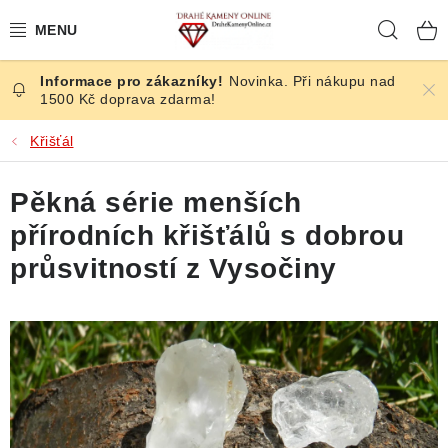
Přejít
Hleda
na
obsah
Novinka. Při nákupu nad
ČESKÉ KAMENY
1500 Kč doprava zdarma!
ŠPERKY
Křišťál
KAMENY ZE SVĚTA
Pěkná série menších
přírodních křišťálů s dobrou
BROUŠENÉ
průsvitností z Vysočiny
SLEVY
ÚČINKY
KRYSTALY