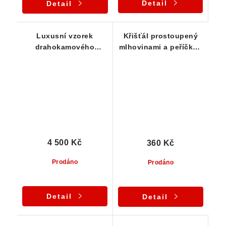
Detail
Detail
Luxusní vzorek
Křišťál prostoupený
drahokamového
mlhovinami a peříčky -
křišťálu s ledově
Vysočina
průzračnou barvou a
sametově ohlazeným
povrchem
4 500 Kč
360 Kč
Prodáno
Prodáno
Detail
Detail