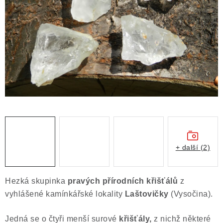
ČLÁNKY
NALEZIŠTĚ
NÁŠ PŘÍBĚH
VIDEOGALERIE
KONTAKT
MISTROVSKÉ KRYSTALY
+ další (2)
Obchodní podmínky
Puncovní značky
Ochrana osobních údajů
Hezká skupinka
pravých přírodních křišťálů
z
Výkup minerálů a drahých kamenů
vyhlášené kamínkářské lokality
Laštovičky
(Vysočina).
Formulář pro uplatnění reklamace
Jedná se o čtyři menší surové
křišťály,
z nichž některé
Formulář pro odstoupení od smlouvy