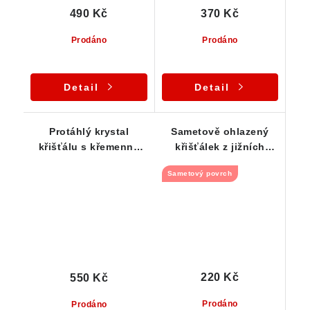
490 Kč
370 Kč
Prodáno
Prodáno
Detail
Detail
Protáhlý krystal
Sametově ohlazený
křišťálu s křemennu
křišťálek z jižních
základnou - Jeseníky
Čech
Sametový povrch
220 Kč
550 Kč
Prodáno
Prodáno