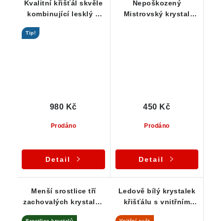
Kvalitní křišťál skvěle
Nepoškozený
kombinující lesklý a
Mistrovský krystal
sametově ohlazený
křišťálu s
Tip!
povrch
drahokamovou
čistotou - Spojovatel
času
980 Kč
450 Kč
Prodáno
Prodáno
Detail
Detail
Menší srostlice tří
Ledově bílý krystalek
zachovalých krystalků
křišťálu s vnitřním
křišťálu - Ondřejovice /
světem
Srostlice krystalů
Vnitřní svět