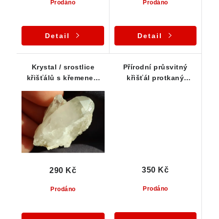
Prodáno
Prodáno
Detail
Detail
Krystal / srostlice
Přírodní průsvitný
křišťálů s křemenem
křišťál protkaný
pro začátečníky
žilkami oranžového
limonitu
350 Kč
290 Kč
Prodáno
Prodáno