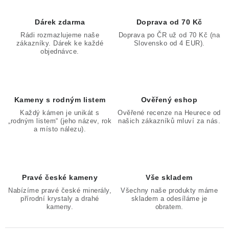
Dárek zdarma
Doprava od 70 Kč
Rádi rozmazlujeme naše
Doprava po ČR už od 70 Kč (na
zákazníky. Dárek ke každé
Slovensko od 4 EUR).
objednávce.
Kameny s rodným listem
Ověřený eshop
Každý kámen je unikát s
Ověřené recenze na Heurece od
„rodným listem“ (jeho název, rok
našich zákazníků mluví za nás.
a místo nálezu).
Pravé české kameny
Vše skladem
Nabízíme pravé české minerály,
Všechny naše produkty máme
přírodní krystaly a drahé
skladem a odesíláme je
kameny.
obratem.