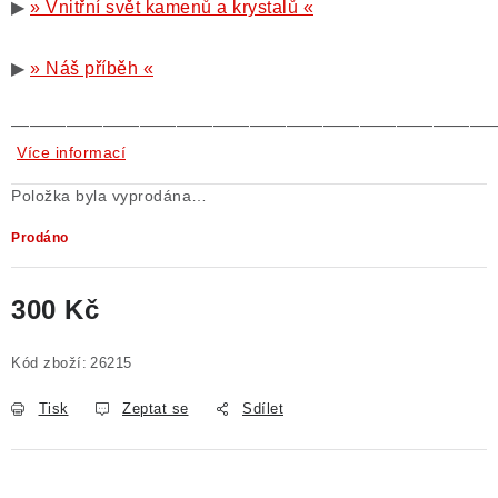
▶
» Vnitřní svět kamenů a krystalů «
▶
» Náš příběh «
——————————————————————————
Více informací
Položka byla vyprodána…
Prodáno
300 Kč
Měrná cena:
Kód zboží:
26215
Tisk
Zeptat se
Sdílet