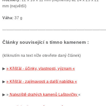
mm (největší)
Váha:
37
g
——————————————————————————
Články související s tímno kamenem :
(kliknutím na text níže otevřete daný článek)
▶
» Křišťál - účinky, vlastnosti, význam «
▶
» Křišťál - zajímavosti a další nabídka «
▶ »
Naleziště drahých kamenů Laštovičky
«