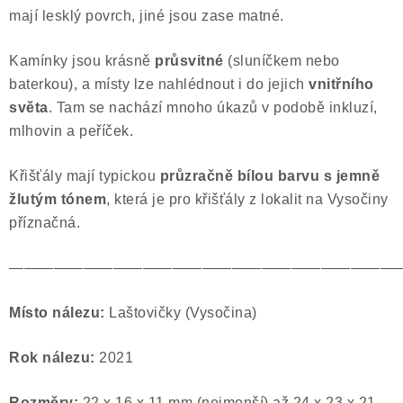
mají lesklý povrch, jiné jsou zase matné.
Poučení o právu na odstoupení od smlouvy
Kamínky jsou krásně
průsvitné
(sluníčkem nebo
baterkou), a místy lze nahlédnout i do jejich
vnitřního
světa
. Tam se nachází mnoho úkazů v podobě inkluzí,
mlhovin a peříček.
Křišťály mají typickou
průzračně bílou barvu s jemně
žlutým tónem
, která je pro křišťály z lokalit na Vysočiny
příznačná.
——————————————————————————
Místo nálezu:
Laštovičky (Vysočina)
Rok nálezu:
2021
Rozměry:
22 x 16 x 11 mm (nejmenší) až 24 x 23 x 21