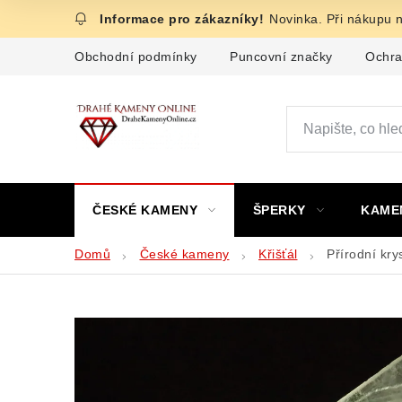
Přejít
Novinka. Při nákupu 
na
obsah
Obchodní podmínky
Puncovní značky
Ochra
ČESKÉ KAMENY
ŠPERKY
KAME
Domů
České kameny
Křišťál
Přírodní kr