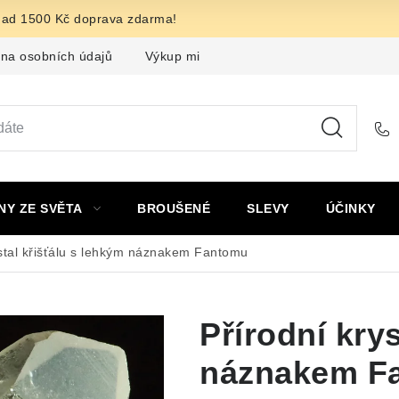
nad 1500 Kč doprava zdarma!
na osobních údajů
Výkup minerálů a drahých kamenů
F
NY ZE SVĚTA
BROUŠENÉ
SLEVY
ÚČINKY
ystal křišťálu s lehkým náznakem Fantomu
Přírodní kry
náznakem F