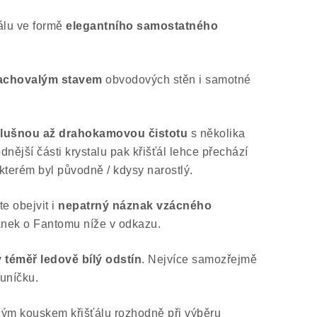
álu ve formě
elegantního samostatného
zachovalým stavem
obvodových stěn i samotné
slušnou až drahokamovou čistotu
s několika
nější části krystalu pak křišťál lehce přechází
terém byl původně / kdysy narostlý.
e obejvit i
nepatrný náznak vzácného
ánek o Fantomu níže v odkazu.
téměř ledově bílý odstín
. Nejvíce samozřejmě
luníčku.
ným kouskem křišťálu rozhodně při výběru