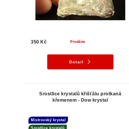
350 Kč
Prodáno
Detail
Srostlice krystalů křišťálu protkaná
křemenem - Dow krystal
Mistrovský krystal
Srostlice krystalů