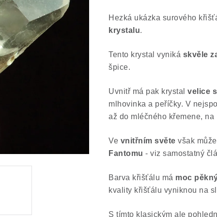
Hezká ukázka surového křišť
krystalu
.
Tento krystal vyniká
skvěle 
špice.
Uvnitř má pak krystal
velice 
mlhovinka a peříčky. V nejspod
až do mléčného křemene, na k
Ve
vnitřním světe
však můžet
Fantomu
- viz samostatný čl
Barva křišťálu má
moc pěkný 
kvality křišťálu vyniknou na s
S tímto klasickým ale pohled