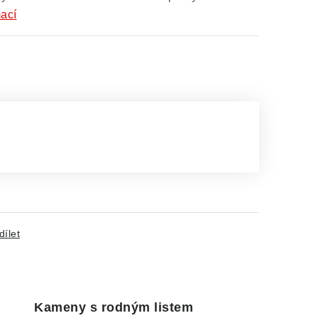
mací
dílet
Kameny s rodným listem