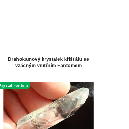
Drahokamový krystalek křišťálu se
vzácným vnitřním Fantomem
Krystal Fantom