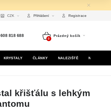
ormulář pro uplatnění reklamace
CZK
Formulář pro odstoupení od
Přihlášení
Registrace
608 818 688
Prázdný košík
Nákupní
košík
KRYSTALY
ČLÁNKY
NALEZIŠTĚ
NÁŠ PŘÍBĚH
stal křišťálu s lehkým
antomu