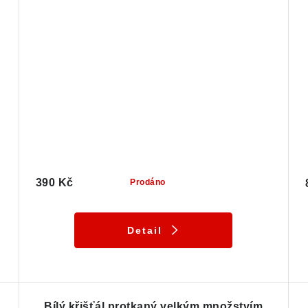
390 Kč
Prodáno
Detail
ů
Bílý křišťál protkaný velkým množstvím