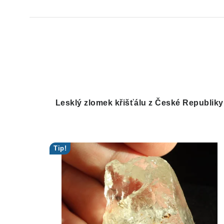
Lesklý zlomek křišťálu z České Republiky
Tip!