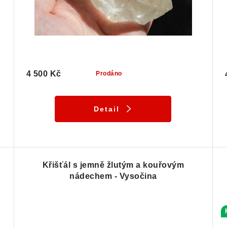
4 500 Kč
Prodáno
Detail
Křišťál s jemně žlutým a kouřovým
nádechem - Vysočina