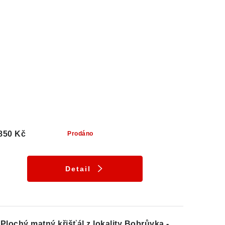
850 Kč
Prodáno
Detail
Plochý matný křišťál z lokality Bobrůvka -