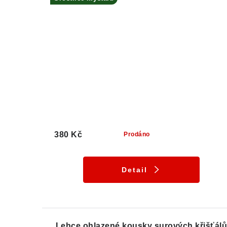
380 Kč
Prodáno
Detail
Lehce ohlazené kousky surových křišťál