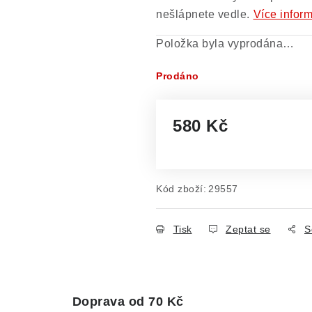
nešlápnete vedle.
Více infor
Položka byla vyprodána…
Prodáno
580 Kč
Měrná cena:
Kód zboží:
29557
Tisk
Zeptat se
S
Doprava od 70 Kč