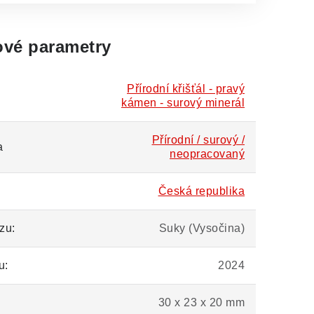
vé parametry
Přírodní křišťál - pravý
kámen - surový minerál
Přírodní / surový /
a
neopracovaný
Česká republika
zu:
Suky (Vysočina)
u:
2024
30 x 23 x 20 mm