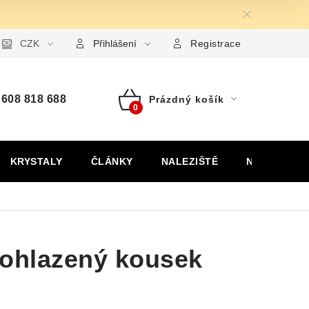
ormulář pro uplatnění reklamace
CZK
Formulář pro odstoupení od
Přihlášení
Registrace
608 818 688
Prázdný košík
Nákupní
košík
KRYSTALY
ČLÁNKY
NALEZIŠTĚ
NÁŠ PŘÍBĚH
 ohlazený kousek