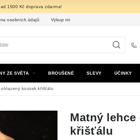
nad 1500 Kč doprava zdarma!
na osobních údajů
Výkup minerálů a drahých kamenů
F
NY ZE SVĚTA
BROUŠENÉ
SLEVY
ÚČINKY
 ohlazený kousek křišťálu
Matný lehce
křišťálu