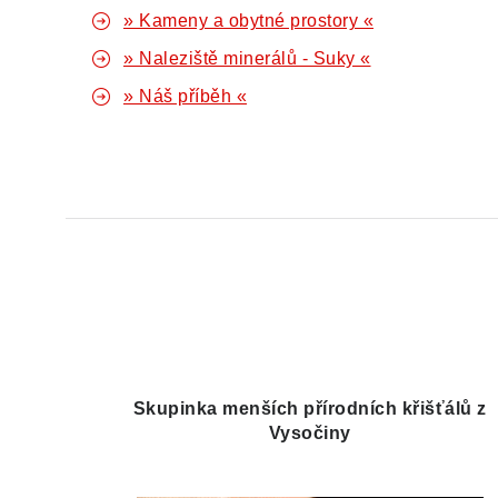
» Kameny a obytné prostory «
» Naleziště minerálů - Suky «
» Náš příběh «
Skupinka menších přírodních křišťálů z
Vysočiny