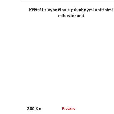
Křišťál z Vysočiny s půvabnými vnitřními
mlhovinkami
380 Kč
Prodáno