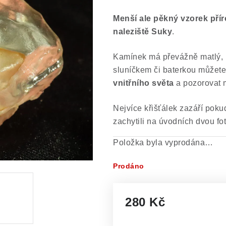
Menší ale pěkný vzorek pří
naleziště Suky
.
Kamínek má převážně matlý, l
sluníčkem či baterkou můžete
vnitřního světa
a pozorovat m
Nejvíce křišťálek zazáří poku
zachytili na úvodních dvou fot
Položka byla vyprodána…
Prodáno
280 Kč
Měrná cena: