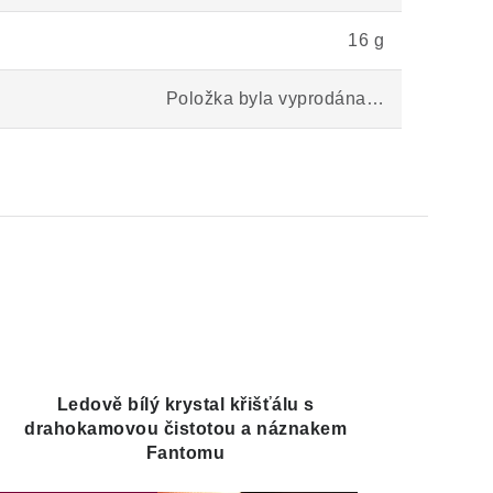
16 g
Položka byla vyprodána…
Ledově bílý krystal křišťálu s
drahokamovou čistotou a náznakem
Fantomu