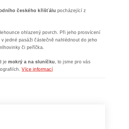
rodního českého křišťálu
pocházející z
ehounce ohlazený povrch. Při jeho prosvícení
 v jedné pasáži částečně nahlédnout do jeho
lhovinky či peříčka.
d je
mokrý a na sluníčku
, to jsme pro vás
ografiích.
Více informací