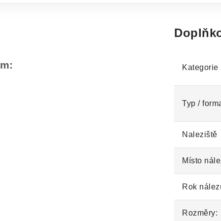
Doplňko
em:
Kategorie
Typ / form
Naleziště
Místo nále
Rok nález
Rozměry: