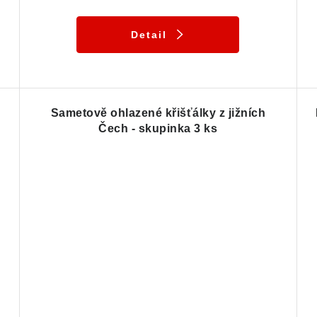
Detail
Sametově ohlazené křišťálky z jižních
Čech - skupinka 3 ks