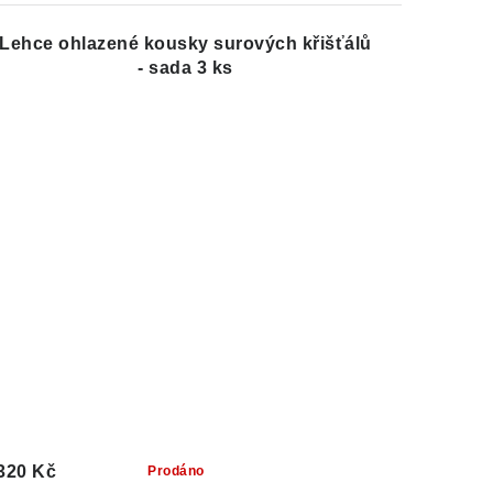
Lehce ohlazené kousky surových křišťálů
- sada 3 ks
320 Kč
Prodáno