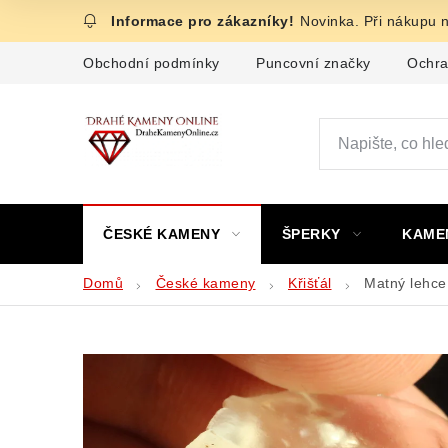
Přejít
Novinka. Při nákupu 
na
obsah
Obchodní podmínky
Puncovní značky
Ochra
ČESKÉ KAMENY
ŠPERKY
KAME
Domů
České kameny
Křišťál
Matný lehce