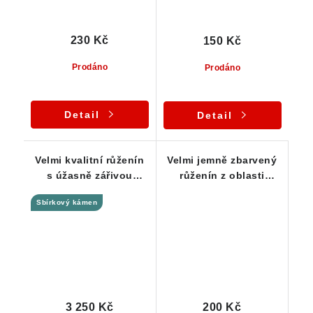
230 Kč
150 Kč
Prodáno
Prodáno
Detail
Detail
Velmi kvalitní růženín
Velmi jemně zbarvený
s úžasně zářivou
růženín z oblasti
barvou a skvělou
Vysočiny
Sbírkový kámen
průsvitností
3 250 Kč
200 Kč