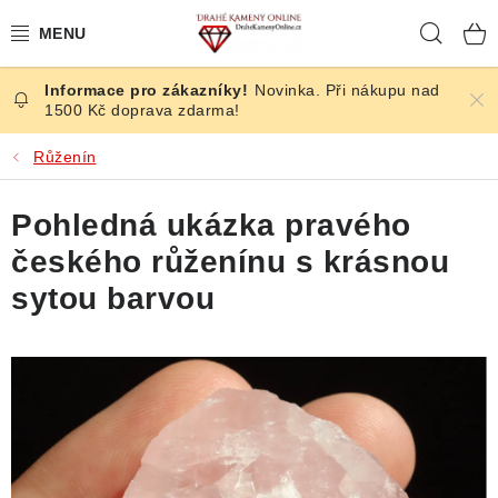
Přejít
Hleda
na
obsah
Novinka. Při nákupu nad
ČESKÉ KAMENY
1500 Kč doprava zdarma!
ŠPERKY
Růženín
KAMENY ZE SVĚTA
Pohledná ukázka pravého
českého růženínu s krásnou
BROUŠENÉ
sytou barvou
SLEVY
ÚČINKY
KRYSTALY