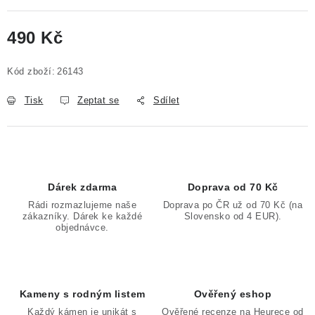
490 Kč
Měrná cena:
Kód zboží:
26143
Tisk
Zeptat se
Sdílet
Dárek zdarma
Doprava od 70 Kč
Rádi rozmazlujeme naše
Doprava po ČR už od 70 Kč (na
zákazníky. Dárek ke každé
Slovensko od 4 EUR).
objednávce.
Kameny s rodným listem
Ověřený eshop
Každý kámen je unikát s
Ověřené recenze na Heurece od