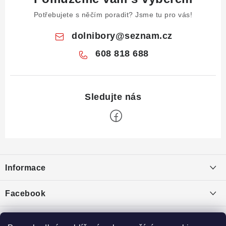
Potřebujete s něčím poradit? Jsme tu pro vás!
dolnibory
@
seznam.cz
608 818 688
Z
á
Informace
p
a
Obchodní podmínky
Facebook
t
Puncovní značky
í
Ochrana osobních údajů