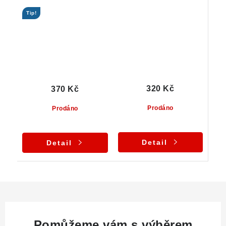
barvou
mléčným křemenem
Tip!
320 Kč
370 Kč
Prodáno
Prodáno
Detail
Detail
Pomůžeme vám s výběrem