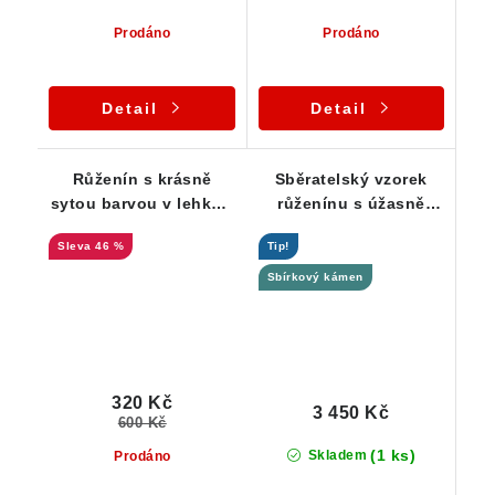
Prodáno
Prodáno
Detail
Detail
Růženín s krásně
Sběratelský vzorek
sytou barvou v lehkém
růženínu s úžasně
spojení s křemenem
růžovou barvou
46 %
Tip!
Sbírkový kámen
320 Kč
3 450 Kč
600 Kč
(1 ks)
Skladem
Prodáno