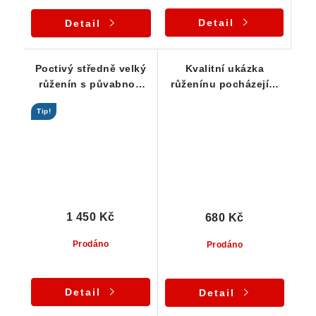
Detail
Detail
Poctivý středně velký
Kvalitní ukázka
růženín s půvabnou
růženínu pocházející
barvou
ze starého nálezu
Tip!
1 450 Kč
680 Kč
Prodáno
Prodáno
Detail
Detail