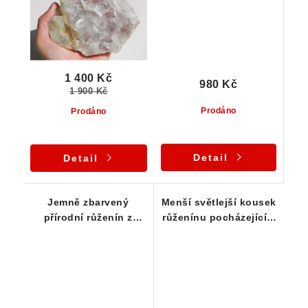
1 400 Kč
980 Kč
1 900 Kč
Prodáno
Prodáno
Detail
Detail
Jemně zbarvený
Menší světlejší kousek
přírodní růženín z
růženínu pocházející z
oblasti Vysočiny
Vysočiny