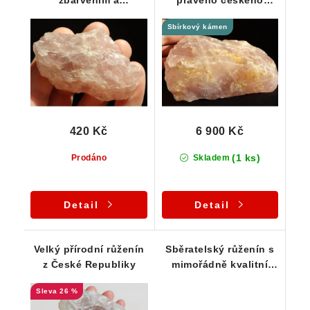
zbarvením a
pravého českého
výraznějším fialovým
růženínu s krásnou
Sbírkový kámen
nádechem
barvou - 1,3 kg / 15 cm
420 Kč
6 900 Kč
(1 ks)
Prodáno
Skladem
Detail
Detail
Velký přírodní růženín
Sběratelský růženín s
z České Republiky
mimořádně kvalitní
barvou a vysokou
26 %
vnitřní čistotou