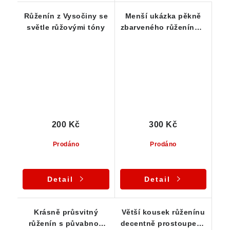
Růženín z Vysočiny se
Menší ukázka pěkně
světle růžovými tóny
zbarveného růženínu s
příměsí mléčného
křemene
200 Kč
300 Kč
Prodáno
Prodáno
Detail
Detail
Krásně průsvitný
Větší kousek růženínu
růženín s půvabnou
decentně prostoupený