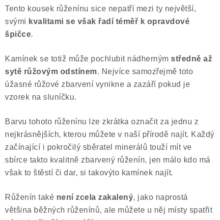
Tento kousek růženínu sice nepatří mezi ty největší,
Poučení o právu na odstoupení od smlouvy
svými
kvalitami se však řadí téměř k opravdové
špičce
.
Kamínek se totiž může pochlubit nádherným
středně až
sytě růžovým odstínem
. Nejvíce samozřejmě toto
úžasné růžové zbarvení vynikne a zazáří pokud je
vzorek na sluníčku.
Barvu tohoto růženínu lze zkrátka označit za jednu z
nejkrásnějších, kterou můžete v naší přírodě najít. Každý
začínající i pokročilý sběratel minerálů touží mít ve
sbírce takto kvalitně zbarvený růženín, jen málo kdo má
však to štěstí či dar, si takovýto kamínek najít.
Růženín také
není zcela zakalený
, jako naprostá
většina běžných růženínů, ale můžete u něj místy spatřit