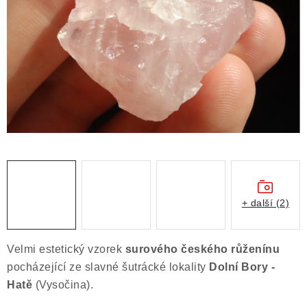
ČLÁNKY
NALEZIŠTĚ
NÁŠ PŘÍBĚH
VIDEOGALERIE
KONTAKT
MISTROVSKÉ KRYSTALY
+ další (2)
Obchodní podmínky
Puncovní značky
Ochrana osobních údajů
Velmi estetický vzorek
surového českého růženínu
Výkup minerálů a drahých kamenů
pocházející ze slavné šutrácké lokality
Dolní Bory -
Formulář pro uplatnění reklamace
Hatě
(Vysočina).
Formulář pro odstoupení od smlouvy