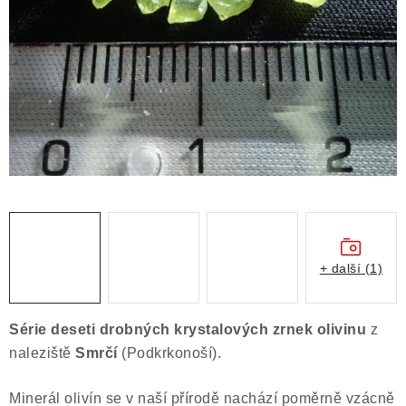
ČLÁNKY
NALEZIŠTĚ
NÁŠ PŘÍBĚH
VIDEOGALERIE
KONTAKT
MISTROVSKÉ KRYSTALY
+ další (1)
Obchodní podmínky
Puncovní značky
Ochrana osobních údajů
Série deseti drobných krystalových zrnek olivinu
z
Výkup minerálů a drahých kamenů
naleziště
Smrčí
(Podkrkonoší).
Formulář pro uplatnění reklamace
Minerál olivín se v naší přírodě nachází poměrně vzácně
Formulář pro odstoupení od smlouvy