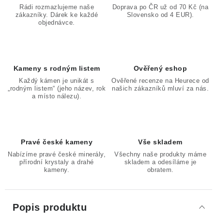
Rádi rozmazlujeme naše
Doprava po ČR už od 70 Kč (na
zákazníky. Dárek ke každé
Slovensko od 4 EUR).
objednávce.
Kameny s rodným listem
Ověřený eshop
Každý kámen je unikát s
Ověřené recenze na Heurece od
„rodným listem“ (jeho název, rok
našich zákazníků mluví za nás.
a místo nálezu).
Pravé české kameny
Vše skladem
Nabízíme pravé české minerály,
Všechny naše produkty máme
přírodní krystaly a drahé
skladem a odesíláme je
kameny.
obratem.
Popis produktu