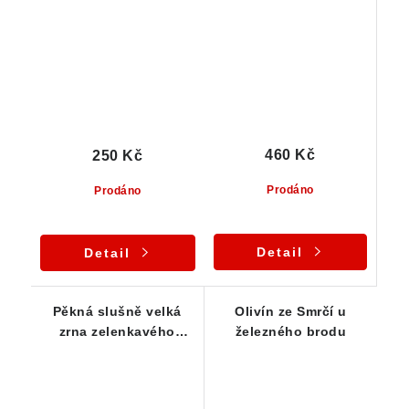
zrna - smrčí / ČR - 10
zelenou barvou -
ks
Sestava 5 ks
460 Kč
250 Kč
Prodáno
Prodáno
Detail
Detail
Pěkná slušně velká
Olivín ze Smrčí u
zrna zelenkavého
železného brodu
olivínu - série 5 ks