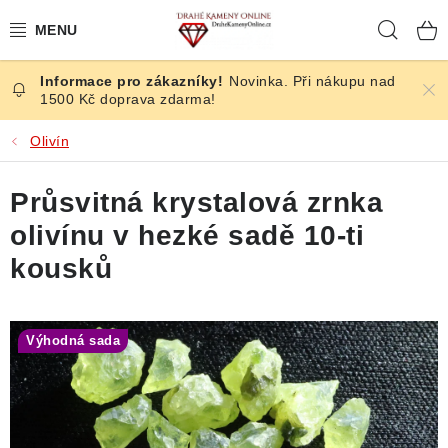
Přejít
Hleda
na
obsah
Novinka. Při nákupu nad
ČESKÉ KAMENY
1500 Kč doprava zdarma!
ŠPERKY
Olivín
KAMENY ZE SVĚTA
Průsvitná krystalová zrnka
olivínu v hezké sadě 10-ti
BROUŠENÉ
kousků
SLEVY
Výhodná sada
ÚČINKY
KRYSTALY