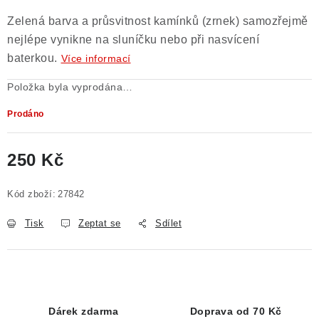
Zelená barva a průsvitnost kamínků (zrnek) samozřejmě
nejlépe vynikne na sluníčku nebo při nasvícení
baterkou.
Více informací
Položka byla vyprodána…
Prodáno
250 Kč
Měrná cena:
Kód zboží:
27842
Tisk
Zeptat se
Sdílet
Dárek zdarma
Doprava od 70 Kč