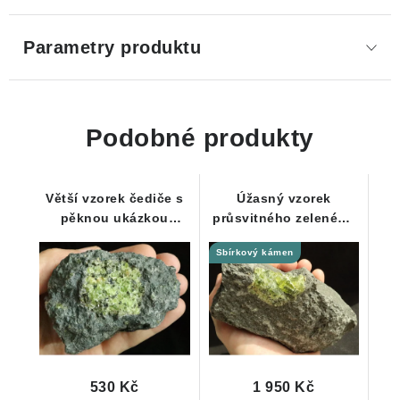
Parametry produktu
Podobné produkty
Větší vzorek čediče s
Úžasný vzorek
pěknou ukázkou
průsvitného zeleného
jemně zeleného
olivínu na čediči - 1,3
Sbírkový kámen
olivínu
kg
530 Kč
1 950 Kč