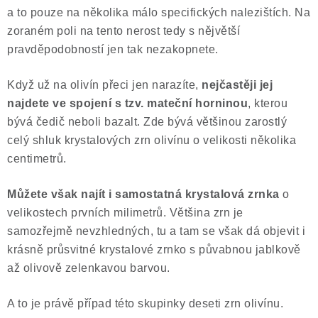
a to pouze na několika málo specifických nalezištích. Na
Poučení o právu na odstoupení od smlouvy
zoraném poli na tento nerost tedy s nějvětší
pravděpodobností jen tak nezakopnete.
Když už na olivín přeci jen narazíte,
nejčastěji jej
najdete ve spojení s tzv. mateční horninou
, kterou
bývá čedič neboli bazalt. Zde bývá většinou zarostlý
celý shluk krystalových zrn olivínu o velikosti několika
centimetrů.
Můžete však najít i samostatná krystalová zrnka
o
velikostech prvních milimetrů. Většina zrn je
samozřejmě nevzhledných, tu a tam se však dá objevit i
krásně průsvitné krystalové zrnko s půvabnou jablkově
až olivově zelenkavou barvou.
A to je právě případ této skupinky deseti zrn olivínu.