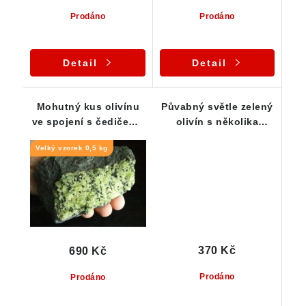
Prodáno
Prodáno
Detail
Detail
Mohutný kus olivínu
Půvabný světle zelený
ve spojení s čedičem -
olivín s několika
Smrčí / ČR
průsvitnými zrny
Velký vzorek 0,5 kg
370 Kč
690 Kč
Prodáno
Prodáno