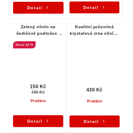
Detail
Detail
Zelený olivín na
Kvalitní průsvitná
čedičové podložce -
krystalová zrna olivínu
ČR
ze Smrčí - Sada 5 ks
40 %
150 Kč
430 Kč
250 Kč
Prodáno
Prodáno
Detail
Detail