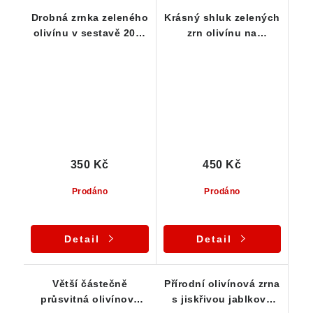
Drobná zrnka zeleného
Krásný shluk zelených
olivínu v sestavě 20-ti
zrn olivínu na
kousků
čedičové podložce
350 Kč
450 Kč
Prodáno
Prodáno
Detail
Detail
Větší částečně
Přírodní olivínová zrna
průsvitná olivínová
s jiskřivou jablkově