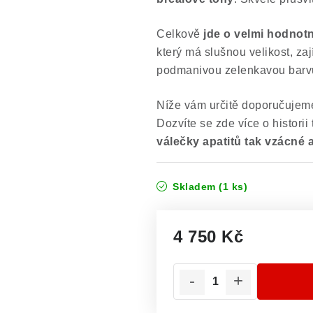
Celkově
jde o velmi hodnot
který má slušnou velikost, zaj
podmanivou zelenkavou barvu 
Níže vám určitě doporučujeme 
Dozvíte se zde více o historii 
válečky apatitů tak vzácné 
Skladem
(1 ks)
4 750 Kč
Měrná cena: