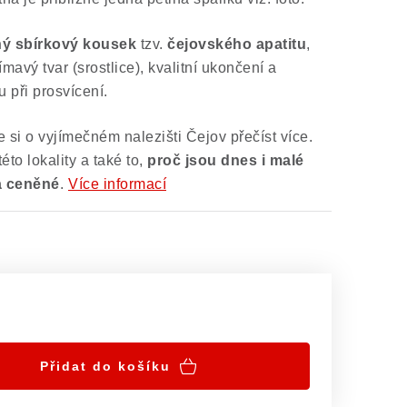
ný sbírkový
kousek
tzv.
čejovského apatitu
,
ímavý tvar (srostlice), kvalitní ukončení a
při prosvícení.
si o vyjímečném nalezišti Čejov přečíst více.
této lokality a také to,
proč jsou dnes i malé
a ceněné
.
Více informací
Přidat do košíku