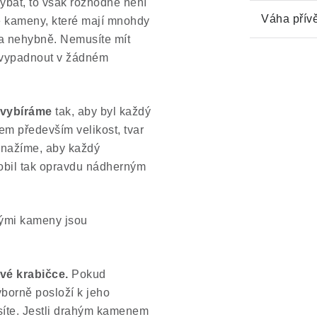
ýbat, to však rozhodně není
Váha přív
né kameny, které mají mnohdy
ela nehybně. Nemusíte mít
a vypadnout v žádném
 vybíráme
tak, aby byl každý
em především velikost, tvar
snažíme, aby každý
obil tak opravdu nádherným
hými kameny jsou
vé krabičce.
Pokud
ýborně posloží k jeho
síte. Jestli drahým kamenem