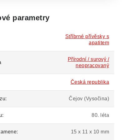
vé parametry
Stříbrné přívěsky s
apatitem
Přírodní / surový /
a
neopracovaný
Česká republika
zu:
Čejov (Vysočina)
u:
80. léta
kamene:
15 x 11 x 10 mm