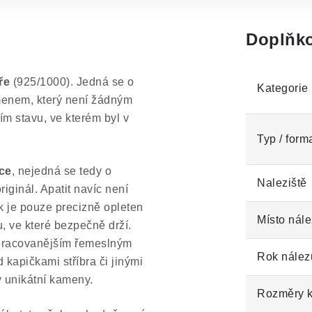
Doplňko
ře
(925/1000). Jedná se o
Kategorie
menem, který není žádným
 stavu, ve kterém byl v
Typ / form
áce
, nejedná se tedy o
Naleziště
iginál. Apatit navíc není
 je pouze precizně opleten
Místo nále
ku, ve které bezpečně drží.
ropracovanějším řemeslným
Rok nález
kapičkami stříbra či jinými
 unikátní kameny.
Rozměry 