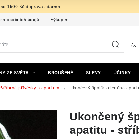
nad 1500 Kč doprava zdarma!
na osobních údajů
Výkup minerálů a drahých kamenů
F
NY ZE SVĚTA
BROUŠENÉ
SLEVY
ÚČINKY
Stříbrné přívěsky s apatitem
Ukončený špalík zeleného apatitu
Ukončený šp
apatitu - stř