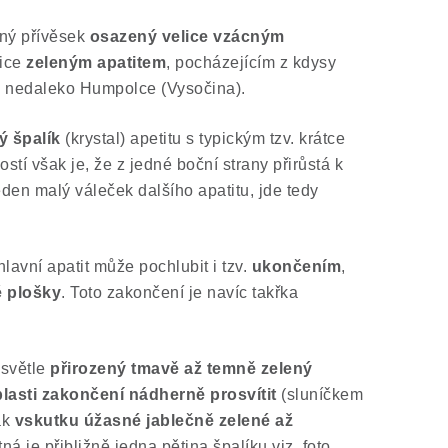
rný přívěsek
osazený velice vzácným
ice
zeleným apatitem
, pocházejícím z kdysy
v
nedaleko Humpolce (Vysočina).
ý špalík
(krystal) apetitu s typickým tzv. krátce
tí však je, že z jedné boční strany přirůstá k
den malý váleček dalšího apatitu, jde tedy
lavní apatit může pochlubit i tzv.
ukončením
,
é plošky
. Toto zakončení je navíc takřka
 světle
přirozený tmavě až temně zelený
blasti zakončení nádherně prosvítit
(sluníčkem
ak
vskutku úžasné jablečně zelené až
tná je přibližně jedna pětina špalíku viz. foto.