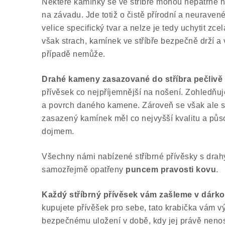
Některé kamínky se ve stříbře mohou nepatrně h
na závadu. Jde totiž o čistě přírodní a neurave
velice specifický tvar a nelze je tedy uchytit zc
však strach, kamínek ve stříbře bezpečně drží 
případě nemůže.
Drahé kameny zasazované do stříbra pečlivě
přívěsek co nejpříjemnější na nošení. Zohledňuj
a povrch daného kamene. Zároveň se však ale 
zasazený kamínek měl co nejvyšší kvalitu a půs
dojmem.
Všechny námi nabízené stříbrné přívěsky s dra
samozřejmě opatřeny
puncem pravosti kovu
.
Každý stříbrný přívěsek vám zašleme v dárko
kupujete přívěšek pro sebe, tato krabička vám v
bezpečnému uložení v době, kdy jej právě neno