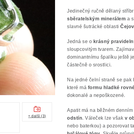
Jedinečný ručně dělaný stříb
sběratelským minerálem
a s
slavné šutrácké oblasti
Čejo
Jedná se o
krásný pravideln
sloupcovitým tvarem. Zajímavos
dominantnímu špalíku ještě je
částečně o srostlici.
Na jedné čelní straně se pak h
které má
formu hladké rovn
dokonalé a nepoškozené.
Apatit má na běžném denním
+ další (3)
odstín
. Váleček lze však
v o
nebo baterkou) a pozorovat t
brčálové tóny
. Skvěle průsvi