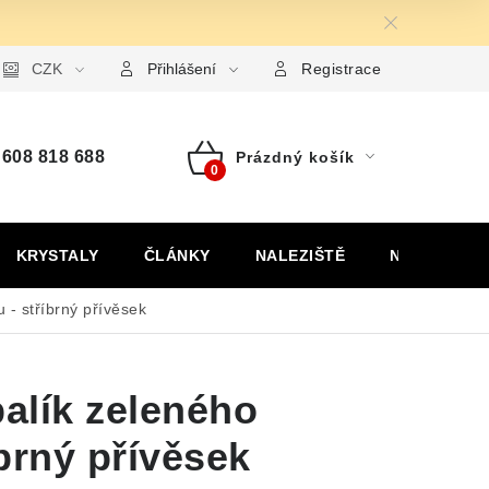
ormulář pro uplatnění reklamace
CZK
Formulář pro odstoupení od
Přihlášení
Registrace
608 818 688
Prázdný košík
Nákupní
košík
KRYSTALY
ČLÁNKY
NALEZIŠTĚ
NÁŠ PŘÍBĚH
 - stříbrný přívěsek
alík zeleného
íbrný přívěsek