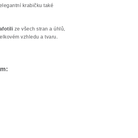
 elegantní krabičku také
afotili
ze všech stran a úhlů,
celkovém vzhledu a tvaru.
em: