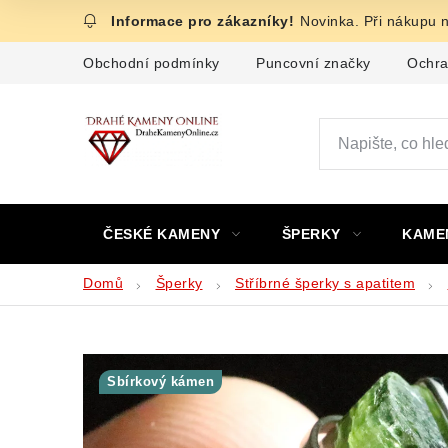
Přejít
Novinka. Při nákupu 
na
obsah
Obchodní podmínky
Puncovní značky
Ochra
ČESKÉ KAMENY
ŠPERKY
KAME
Domů
Šperky
Stříbrné šperky s apatitem
Sbírkový kámen