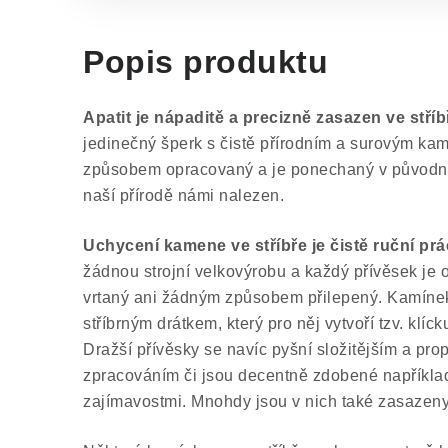
Popis produktu
Apatit je nápaditě a precizně zasazen ve stříb
jedinečný šperk s čistě přírodním a surovým ka
způsobem opracovaný a je ponechaný v původním
naší přírodě námi nalezen.
Uchycení kamene ve stříbře je čistě ruční pr
žádnou strojní velkovýrobu a každý přívěsek je or
vrtaný ani žádným způsobem přilepený. Kamínek
stříbrným drátkem, který pro něj vytvoří tzv. klíc
Dražší přívěsky se navíc pyšní složitějším a p
zpracováním či jsou decentně zdobené například 
zajímavostmi. Mnohdy jsou v nich také zasazeny