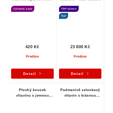
- 0,83 g
18,38 g
Výhodná sada
TOP kámen
Tip!
420 Kč
23 800 Kč
Prodáno
Prodáno
Detail
Detail
Plochý kousek
Podmanivě zelenkavý
vltavínu s jemnou
vltavín s krásnou
důlkovitou skulptací -
skulptací - 1,08 g
0,52 g