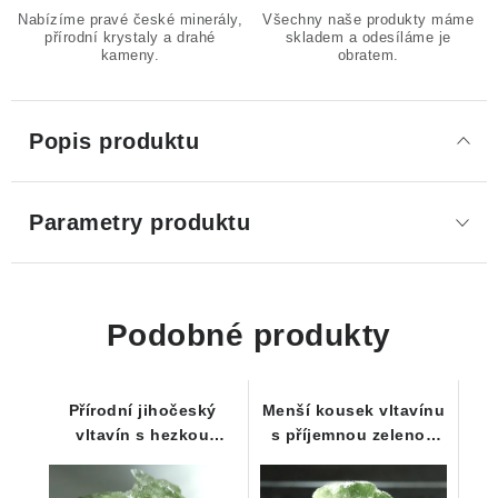
Nabízíme pravé české minerály,
Všechny naše produkty máme
přírodní krystaly a drahé
skladem a odesíláme je
kameny.
obratem.
Popis produktu
Parametry produktu
Podobné produkty
Přírodní jihočeský
Menší kousek vltavínu
vltavín s hezkou
s příjemnou zelenou
barvou i skulptací -
barvou - 0,53 g
1,30 g