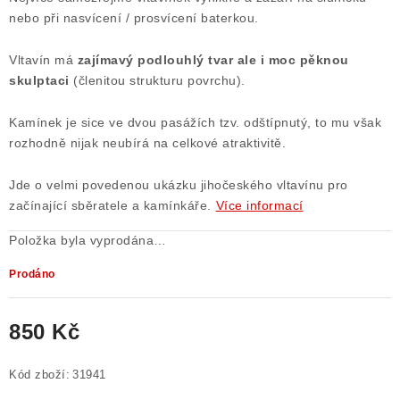
nebo při nasvícení / prosvícení baterkou.
Poučení o právu na odstoupení od smlouvy
Vltavín má
zajímavý podlouhlý tvar ale i moc pěknou
skulptaci
(členitou strukturu povrchu).
Kamínek je sice ve dvou pasážích tzv. odštípnutý, to mu však
rozhodně nijak neubírá na celkové atraktivitě.
Jde o velmi povedenou ukázku jihočeského vltavínu pro
začínající sběratele a kamínkáře.
Více informací
Položka byla vyprodána…
Prodáno
850 Kč
Měrná cena:
Kód zboží:
31941