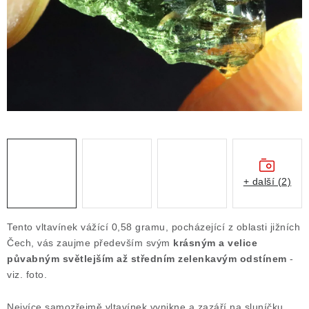
ČLÁNKY
NALEZIŠTĚ
NÁŠ PŘÍBĚH
VIDEOGALERIE
KONTAKT
MISTROVSKÉ KRYSTALY
+ další (2)
Obchodní podmínky
Puncovní značky
Tento vltavínek vážící 0,58 gramu, pocházející z oblasti jižních
Ochrana osobních údajů
Čech, vás zaujme především svým
krásným a velice
půvabným světlejším až středním zelenkavým odstínem
-
Výkup minerálů a drahých kamenů
viz. foto.
Formulář pro uplatnění reklamace
Formulář pro odstoupení od smlouvy
Nejvíce samozřejmě vltavínek vynikne a zazáří na sluníčku