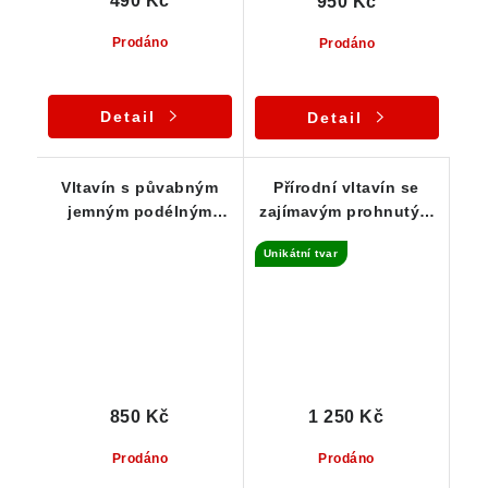
490 Kč
950 Kč
Prodáno
Prodáno
Detail
Detail
Vltavín s půvabným
Přírodní vltavín se
jemným podélným
zajímavým prohnutým
rýhováním - 1,29 g
tvarem - 1,43 g
Unikátní tvar
850 Kč
1 250 Kč
Prodáno
Prodáno