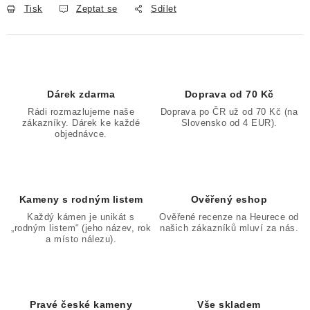
Tisk
Zeptat se
Sdílet
Dárek zdarma
Doprava od 70 Kč
Rádi rozmazlujeme naše
Doprava po ČR už od 70 Kč (na
zákazníky. Dárek ke každé
Slovensko od 4 EUR).
objednávce.
Kameny s rodným listem
Ověřený eshop
Každý kámen je unikát s
Ověřené recenze na Heurece od
„rodným listem“ (jeho název, rok
našich zákazníků mluví za nás.
a místo nálezu).
Pravé české kameny
Vše skladem