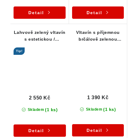
Detail
Detail
Lahvově zelený vltavín
Vltavín s příjemnou
s estetickou /
brčálově zelenou
výraznou skulptací -
barvou - 1,07 g
Tip!
1,84 g
1 390 Kč
2 550 Kč
(1 ks)
(1 ks)
Skladem
Skladem
Detail
Detail