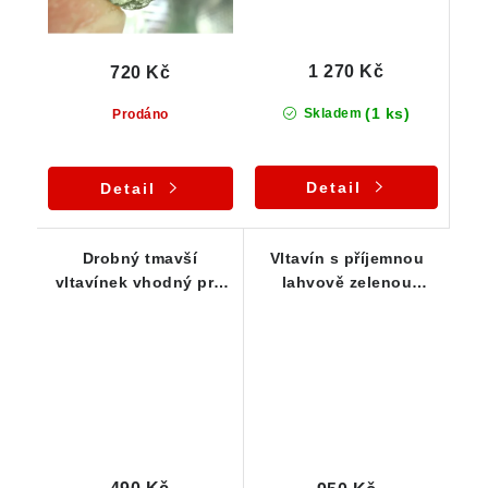
1 270 Kč
720 Kč
(1 ks)
Skladem
Prodáno
Detail
Detail
Drobný tmavší
Vltavín s příjemnou
vltavínek vhodný pro
lahvově zelenou
začátečníky - 0,25 g
barvou a důlkovitou
skulptací-0,65 g