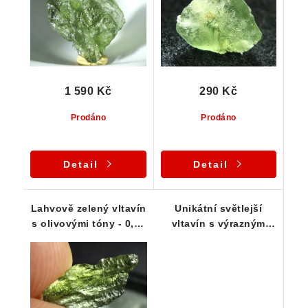
1 590 Kč
290 Kč
Prodáno
Prodáno
Detail
Detail
Lahvově zelený vltavín
Unikátní světlejší
s olivovými tóny - 0,47
vltavín s výrazným
g
rýhováním "Trubička"
- 0,85 g