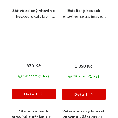
Zářivě zelený vltavín s
Estetický kousek
hezkou skulptací -
vltavínu se zajímavou
0,53 g
skulptací - 0,80 g
870 Kč
1 350 Kč
(1 ks)
(1 ks)
Skladem
Skladem
Detail
Detail
Skupinka třech
Větší sbírkový kousek
vltavínů z jižních Čech
vltavínu - část disku -