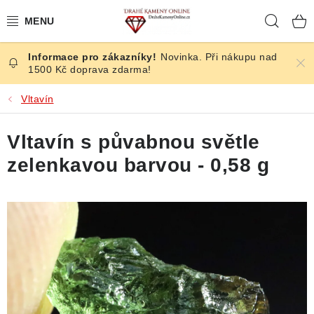
Přejít
Hleda
na
obsah
Novinka. Při nákupu nad
ČESKÉ KAMENY
1500 Kč doprava zdarma!
ŠPERKY
Vltavín
KAMENY ZE SVĚTA
Vltavín s půvabnou světle
zelenkavou barvou - 0,58 g
BROUŠENÉ
SLEVY
ÚČINKY
KRYSTALY