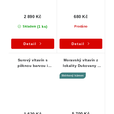
2 890 Kč
680 Kč
(1 ks)
Skladem
Prodáno
Detail
Detail
Surový vltavín s
Moravský vltavín z
pěknou barvou i
lokality Dukovany -
skulptací - 0,99 g
Vzácnost pro sběratele
Sbírkový kámen
- 4,33 g
5 700 Kč