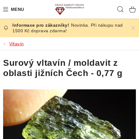
Přejít
Hleda
na
obsah
Novinka. Při nákupu nad
ČESKÉ KAMENY
1500 Kč doprava zdarma!
ŠPERKY
Vltavín
KAMENY ZE SVĚTA
Surový vltavín / moldavit z
oblasti jižních Čech - 0,77 g
BROUŠENÉ
SLEVY
ÚČINKY
KRYSTALY