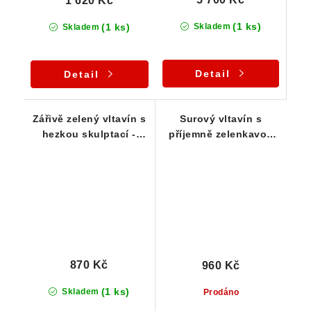
1 620 Kč
(1 ks)
(1 ks)
Skladem
Skladem
Detail
Detail
Zářivě zelený vltavín s
Surový vltavín s
hezkou skulptací -
příjemně zelenkavou
0,53 g
barvou - 0,64 g
870 Kč
960 Kč
(1 ks)
Skladem
Prodáno