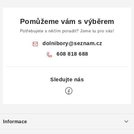
Pomůžeme vám s výběrem
Potřebujete s něčím poradit? Jsme tu pro vás!
dolnibory
@
seznam.cz
608 818 688
Z
á
Informace
p
a
Obchodní podmínky