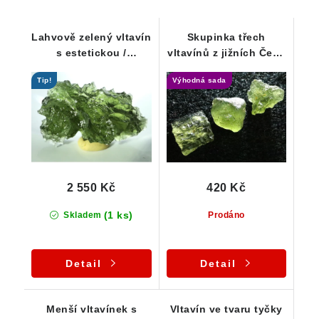
Lahvově zelený vltavín
Skupinka třech
s estetickou /
vltavínů z jižních Čech
výraznou skulptací -
- 0,83 g
Tip!
Výhodná sada
1,84 g
2 550 Kč
420 Kč
(1 ks)
Skladem
Prodáno
Detail
Detail
Menší vltavínek s
Vltavín ve tvaru tyčky