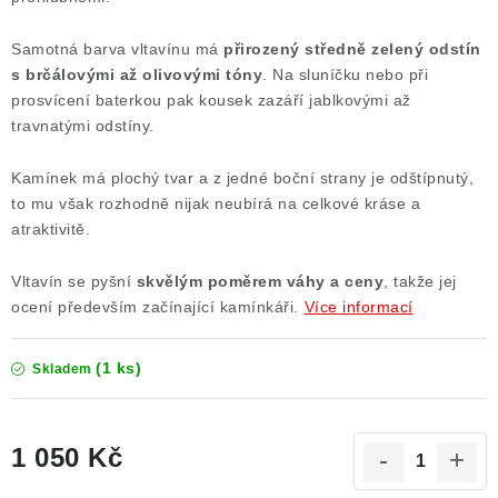
Poučení o právu na odstoupení od smlouvy
Samotná barva vltavínu má
přirozený středně zelený odstín
s brčálovými až olivovými tóny
. Na sluníčku nebo při
prosvícení baterkou pak kousek zazáří jablkovými až
travnatými odstíny.
Kamínek má plochý tvar a z jedné boční strany je odštípnutý,
to mu však rozhodně nijak neubírá na celkové kráse a
atraktivitě.
Vltavín se pyšní
skvělým poměrem váhy a ceny
, takže jej
ocení především začínající kamínkáři.
Více informací
(1 ks)
Skladem
1 050 Kč
Měrná cena: