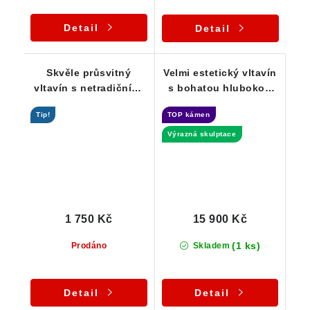
Detail
Detail
Skvěle průsvitný
Velmi estetický vltavín
vltavín s netradičními
s bohatou hlubokou
prohlubněmi - 2,33 g
skulptací - Chlum -
Tip!
TOP kámen
8,26 g
Výrazná skulptace
1 750 Kč
15 900 Kč
(1 ks)
Prodáno
Skladem
Detail
Detail