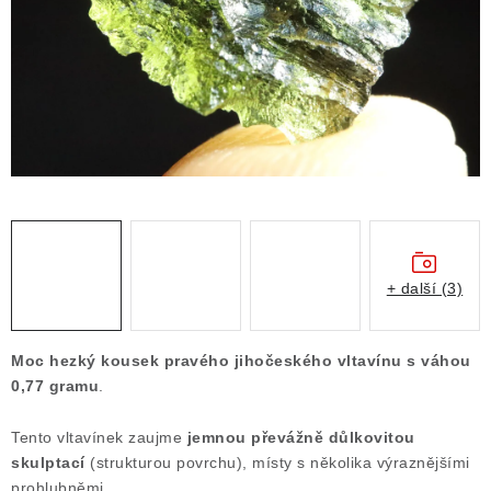
ČLÁNKY
NALEZIŠTĚ
NÁŠ PŘÍBĚH
VIDEOGALERIE
KONTAKT
MISTROVSKÉ KRYSTALY
+ další (3)
Obchodní podmínky
Puncovní značky
Moc hezký kousek pravého jihočeského vltavínu s váhou
Ochrana osobních údajů
0,77 gramu
.
Výkup minerálů a drahých kamenů
Tento vltavínek zaujme
jemnou převážně důlkovitou
Formulář pro uplatnění reklamace
skulptací
(strukturou povrchu), místy s několika výraznějšími
Formulář pro odstoupení od smlouvy
prohlubněmi.