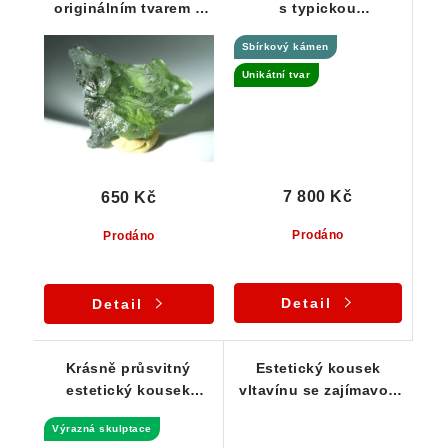
originálním tvarem a
s typickou
příjemnou barvou -
"plísňovou" skulptací
Sbírkový kámen
0,41 g
- Jankov - 5,63 g
Unikátní tvar
7 800 Kč
650 Kč
Prodáno
Prodáno
Detail
Detail
Krásně průsvitný
Estetický kousek
estetický kousek
vltavínu se zajímavou
vltavínu - 1,44 g
skulptací - 0,80 g
Výrazná skulptace