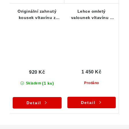
Originální zahnutý
Lehce omletý
kousek vltavínu z
valounek vltavínu z
jižních Čech - 0,57 g
jižních Čech - 1,16 g
1 450 Kč
920 Kč
(1 ks)
Prodáno
Skladem
Detail
Detail