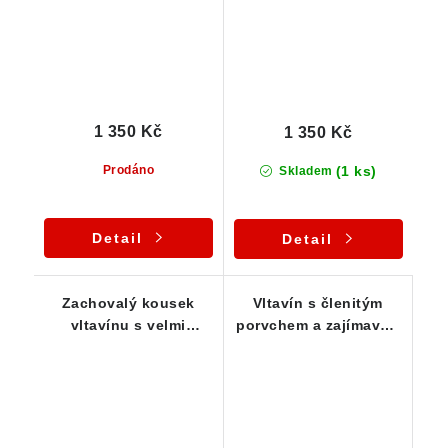
1 350 Kč
1 350 Kč
(1 ks)
Prodáno
Skladem
Detail
Detail
Zachovalý kousek
Vltavín s členitým
vltavínu s velmi
porvchem a zajímavou
pěknou skulptací -
dírkou - 0,99 g
3,12 g