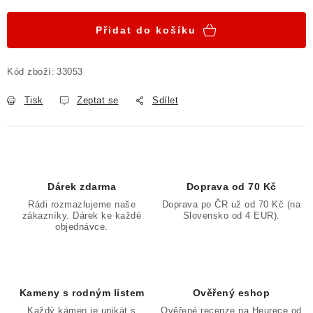
Přidat do košíku
Kód zboží:
33053
Tisk
Zeptat se
Sdílet
Dárek zdarma
Doprava od 70 Kč
Rádi rozmazlujeme naše
Doprava po ČR už od 70 Kč (na
zákazníky. Dárek ke každé
Slovensko od 4 EUR).
objednávce.
Kameny s rodným listem
Ověřený eshop
Každý kámen je unikát s
Ověřené recenze na Heurece od