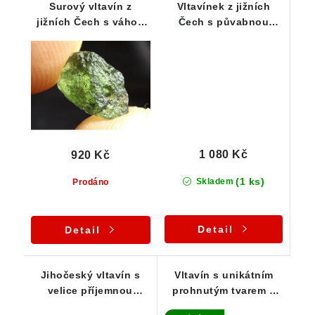
Surový vltavín z
Vltavínek z jižních
jižních Čech s váhou
Čech s půvabnou
0,70 gramu
zelenkavou barvou -
0,77 g
1 080 Kč
920 Kč
(1 ks)
Skladem
Prodáno
Detail
Detail
Jihočeský vltavín s
Vltavín s unikátním
velice příjemnou
prohnutým tvarem a
zelenkavou barvou -
jemnou skulptací -