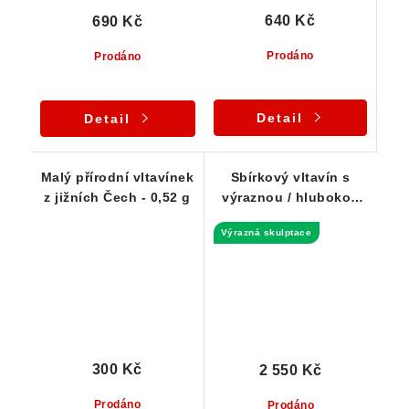
640 Kč
690 Kč
Prodáno
Prodáno
Detail
Detail
Malý přírodní vltavínek
Sbírkový vltavín s
z jižních Čech - 0,52 g
výraznou / hlubokou
skulptací - 1,66 g
Výrazná skulptace
300 Kč
2 550 Kč
Prodáno
Prodáno