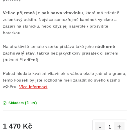
Poučení o právu na odstoupení od smlouvy
Velice příjemná je pak barva vltavínku
, která má středně
zelenkavý odstín. Nejvíce samozřejmě kamínek vynikne a
zazáří na sluníčku, nebo když jej nasvítíte / prosvítíte
baterkou.
Na atraktivitě tomuto vzorku přidává také jeho
nádherně
zachovalý stav
, takřka bez jakýchkoliv prasátek či setření
(ťuknutí či odření).
Pokud hledáte kvalitní vltavínek s váhou okolo jednoho gramu,
tento kousek by jste rozhodně měli zařadit do svého užšího
výběru.
Více informací
(1 ks)
Skladem
1 470 Kč