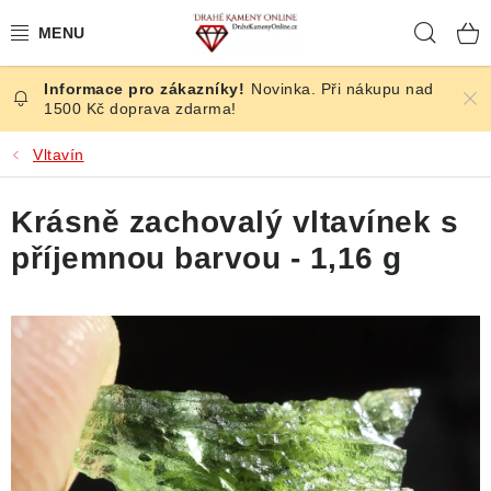
Přejít
Hleda
na
obsah
Novinka. Při nákupu nad
ČESKÉ KAMENY
1500 Kč doprava zdarma!
ŠPERKY
Vltavín
KAMENY ZE SVĚTA
Krásně zachovalý vltavínek s
příjemnou barvou - 1,16 g
BROUŠENÉ
SLEVY
ÚČINKY
KRYSTALY