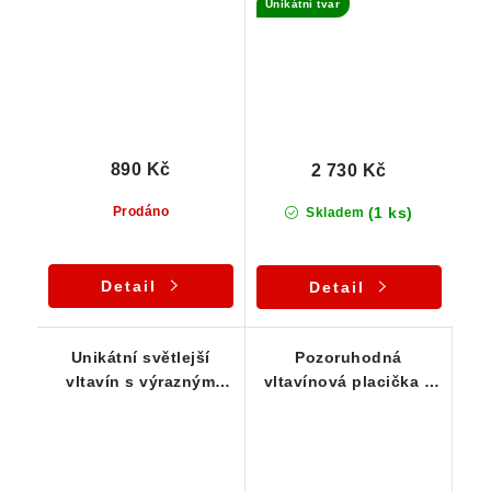
Unikátní tvar
0,62 g
2,18 g
890 Kč
2 730 Kč
(1 ks)
Prodáno
Skladem
Detail
Detail
Unikátní světlejší
Pozoruhodná
vltavín s výrazným
vltavínová placička s
rýhováním "Trubička"
jemnou skulptací -
- 0,85 g
0,78 g