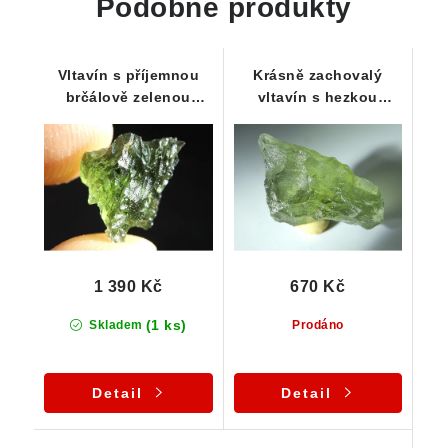
Podobné produkty
Vltavín s příjemnou
Krásně zachovalý
brčálově zelenou
vltavín s hezkou
barvou - 1,07 g
strukturou povrchu -
0,45 g
1 390 Kč
670 Kč
(1 ks)
Skladem
Prodáno
Detail
Detail