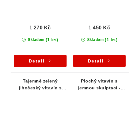
1 270 Kč
1 450 Kč
(1 ks)
(1 ks)
Skladem
Skladem
Detail
Detail
Tajemně zelený
Plochý vltavín s
jihočeský vltavín s
jemnou skulptací -
pěknou skulptací -
1,06 g
0,55 g