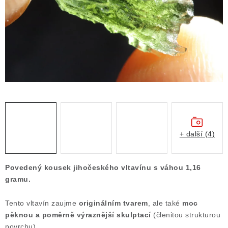
ČLÁNKY
NALEZIŠTĚ
NÁŠ PŘÍBĚH
VIDEOGALERIE
KONTAKT
MISTROVSKÉ KRYSTALY
+ další (4)
Obchodní podmínky
Puncovní značky
Povedený kousek jihočeského vltavínu s váhou 1,16
Ochrana osobních údajů
gramu.
Výkup minerálů a drahých kamenů
Tento vltavín zaujme
originálním tvarem
, ale také
moc
Formulář pro uplatnění reklamace
pěknou a poměrně výraznější skulptací
(členitou strukturou
Formulář pro odstoupení od smlouvy
povrchu).