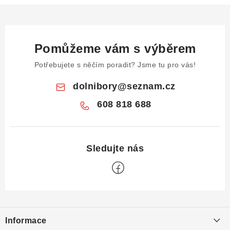
Pomůžeme vám s výběrem
Potřebujete s něčím poradit? Jsme tu pro vás!
dolnibory
@
seznam.cz
608 818 688
Z
á
Informace
p