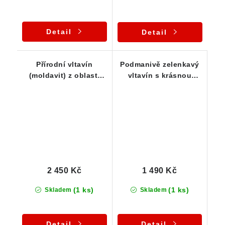
Detail
Detail
Přírodní vltavín
Podmanivě zelenkavý
(moldavit) z oblasti
vltavín s krásnou
jižních Čech - 2,62 g
skulptací - 1,08 g
2 450 Kč
1 490 Kč
(1 ks)
(1 ks)
Skladem
Skladem
Detail
Detail