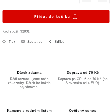
Měrná cena:
Přidat do košíku
Kód zboží:
32831
Tisk
Zeptat se
Sdílet
Dárek zdarma
Doprava od 70 Kč
Rádi rozmazlujeme naše
Doprava po ČR už od 70 Kč (na
zákazníky. Dárek ke každé
Slovensko od 4 EUR).
objednávce.
Kameny s rodným listem
Ověřený eshop