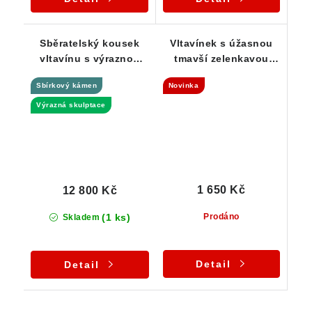
Sběratelský kousek
Vltavínek s úžasnou
vltavínu s výraznou
tmavší zelenkavou
skulptací - Chlum -
barvou - 1,75 g
Sbírkový kámen
Novinka
6,88 g
Výrazná skulptace
1 650 Kč
12 800 Kč
(1 ks)
Prodáno
Skladem
Detail
Detail