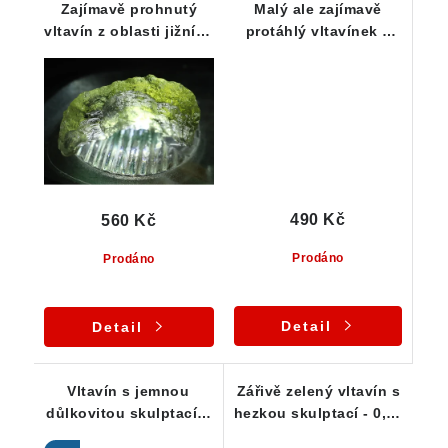
Zajímavě prohnutý
Malý ale zajímavě
vltavín z oblasti jižních
protáhlý vltavínek z
Čech - 0,32 g
jižních Čech - 0,23 g
490 Kč
560 Kč
Prodáno
Prodáno
Detail
Detail
Vltavín s jemnou
Zářivě zelený vltavín s
důlkovitou skulptací a
hezkou skulptací - 0,53
pěknou barvou - jižní
g