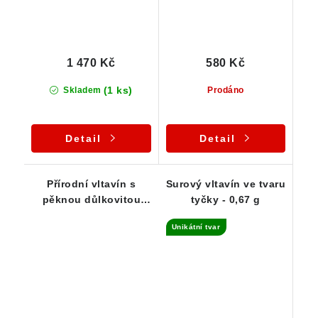
1 470 Kč
580 Kč
(1 ks)
Skladem
Prodáno
Detail
Detail
Přírodní vltavín s
Surový vltavín ve tvaru
pěknou důlkovitou
tyčky - 0,67 g
skulptací - 0,82 g
Unikátní tvar