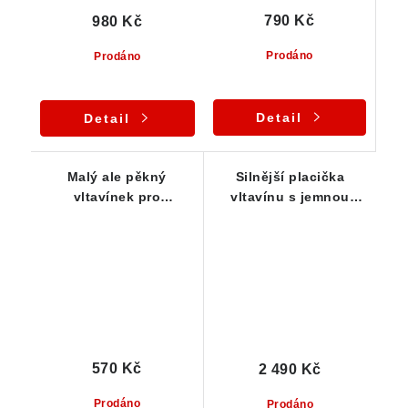
790 Kč
980 Kč
Prodáno
Prodáno
Detail
Detail
Malý ale pěkný
Silnější placička
vltavínek pro
vltavínu s jemnou
začínající sběratele a
důlkovitou skulptací -
kamínkáře - 0,38 g
2,83 g
570 Kč
2 490 Kč
Prodáno
Prodáno