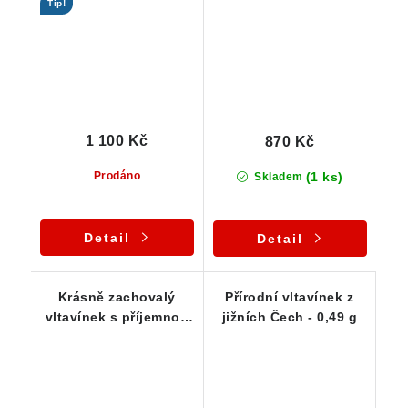
Tip!
Čechy - 0,73 g
1 100 Kč
870 Kč
(1 ks)
Prodáno
Skladem
Detail
Detail
Krásně zachovalý
Přírodní vltavínek z
vltavínek s příjemnou
jižních Čech - 0,49 g
barvou - 1,16 g