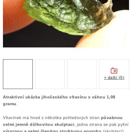
ČLÁNKY
NALEZIŠTĚ
NÁŠ PŘÍBĚH
VIDEOGALERIE
KONTAKT
MISTROVSKÉ KRYSTALY
+ další (5)
Obchodní podmínky
Puncovní značky
Atraktivní ukázka jihočeského vltavínu s váhou 1,08
Ochrana osobních údajů
gramu
.
Výkup minerálů a drahých kamenů
Vltavínek má hned z několika pohledových stran
půvabnou
Formulář pro uplatnění reklamace
velmi jemně důlkovitou skulptaci
, jedna strana se pak pyšní
Formulář pro odstoupení od smlouvy
výraznou a velmi členitou strukturou povrchu
(skulptací).