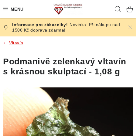
Přejít
Hleda
na
obsah
Novinka. Při nákupu nad
ČESKÉ KAMENY
1500 Kč doprava zdarma!
ŠPERKY
Vltavín
KAMENY ZE SVĚTA
Podmanivě zelenkavý vltavín
s krásnou skulptací - 1,08 g
BROUŠENÉ
SLEVY
ÚČINKY
KRYSTALY