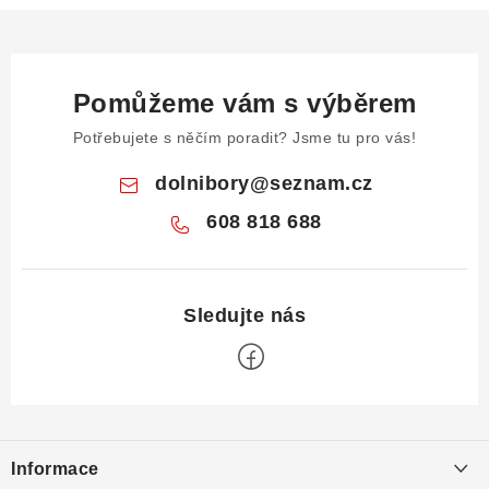
Pomůžeme vám s výběrem
Potřebujete s něčím poradit? Jsme tu pro vás!
dolnibory
@
seznam.cz
608 818 688
Z
á
Informace
p