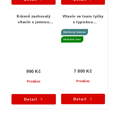
Krásně zachovalý
Vltavín ve tvaru tyčky
vltavín s jemnou
s typickou
důlkovitou skulptací -
"plísňovou" skulptací
Sbírkový kámen
0,68 g
- Jankov - 5,63 g
Unikátní tvar
7 800 Kč
990 Kč
Prodáno
Prodáno
Detail
Detail