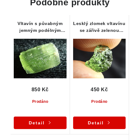
Podobné produkty
Vltavín s půvabným
Lesklý zlomek vltavínu
jemným podélným
se zářivě zelenou
rýhováním - 1,29 g
barvou - 0,32 g
850 Kč
450 Kč
Prodáno
Prodáno
Detail
Detail