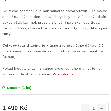
Poučení o právu na odstoupení od smlouvy
Skutečně podmanivá je pak samotná barva vltavínu. Ta má ve
stínu / na běžném denním světle typicky tmavší zelený odstín,
pokud však kamínek prosvítí sluneční paprsky nebo třeba
světlo baterky, vltavínek se
rozzáří travnatými až jablkovými
tóny
.
Celkový tvar vltavínu je krásně zachovalý
, po důkladnějším
prozkoumání pak objevíte asi tři drobná prasátka (nepatrná
ťuknutí).
Pokud hledáte vltavín s váhou okolo jednoho gramu, tento
kousek bude skvělou volbou.
Více informací
(1 ks)
Skladem
1 490 Kč