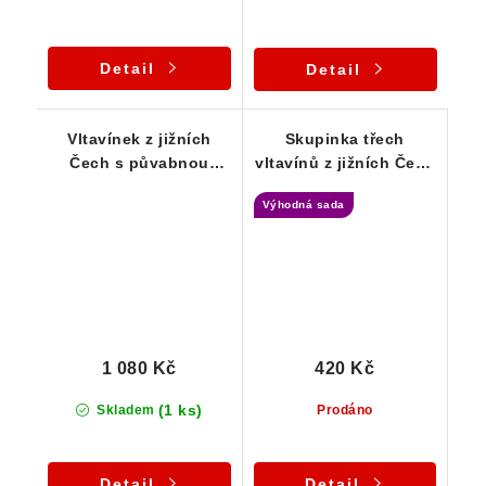
Detail
Detail
Vltavínek z jižních
Skupinka třech
Čech s půvabnou
vltavínů z jižních Čech
zelenkavou barvou -
- 0,83 g
Výhodná sada
0,77 g
1 080 Kč
420 Kč
(1 ks)
Skladem
Prodáno
Detail
Detail