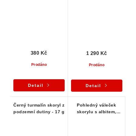
povlakem muskovitu
oranžového limonitu
380 Kč
1 290 Kč
Prodáno
Prodáno
Detail
Detail
Černý turmalín skoryl z
Pohledný váleček
podzemní dutiny - 17 g
skorylu s albitem,
muskovitem a
částečným dohojením