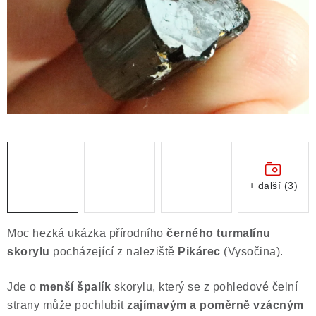
ČLÁNKY
NALEZIŠTĚ
NÁŠ PŘÍBĚH
VIDEOGALERIE
KONTAKT
MISTROVSKÉ KRYSTALY
+ další (3)
Obchodní podmínky
Puncovní značky
Moc hezká ukázka přírodního
černého turmalínu
Ochrana osobních údajů
skorylu
pocházející z naleziště
Pikárec
(Vysočina).
Výkup minerálů a drahých kamenů
Jde o
menší špalík
skorylu, který se z pohledové čelní
Formulář pro uplatnění reklamace
strany může pochlubit
zajímavým a poměrně vzácným
Formulář pro odstoupení od smlouvy