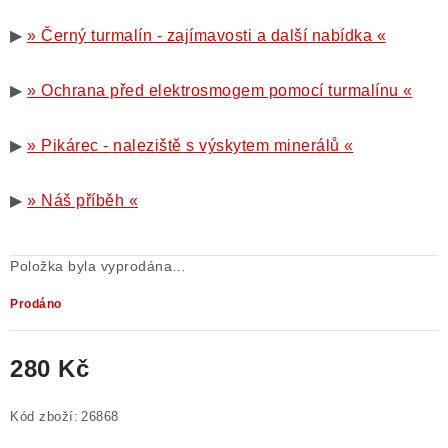
▶
» Černý turmalín - zajímavosti a další nabídka «
▶
» Ochrana před elektrosmogem pomocí turmalínu «
▶
» Pikárec - naleziště s výskytem minerálů «
▶
» Náš příběh «
Položka byla vyprodána…
Prodáno
280 Kč
Měrná cena:
Kód zboží:
26868