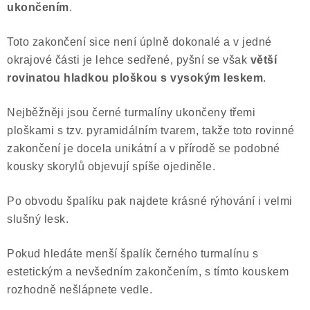
ukončením
.
Poučení o právu na odstoupení od smlouvy
Toto zakončení sice není úplně dokonalé a v jedné
okrajové části je lehce sedřené, pyšní se však
větší
rovinatou hladkou ploškou
s vysokým leskem
.
Nejběžněji jsou černé turmalíny ukončeny třemi
ploškami s tzv. pyramidálním tvarem, takže toto rovinné
zakončení je docela unikátní a v přírodě se podobné
kousky skorylů objevují spíše ojediněle.
Po obvodu špalíku pak najdete krásné rýhování i velmi
slušný lesk.
Pokud hledáte menší špalík černého turmalínu s
estetickým a nevšedním zakončením, s tímto kouskem
rozhodně nešlápnete vedle.