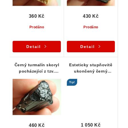
360 Kč
430 Kč
Prodáno
Prodáno
Detail
Detail
Černý turmalín skoryl
Esteticky stupňovitě
pocházející z tzv.
ukončený černý
podzemní dutiny - 14 g
turmalín skoryl -
Tip!
vzácnost
1 050 Kč
460 Kč