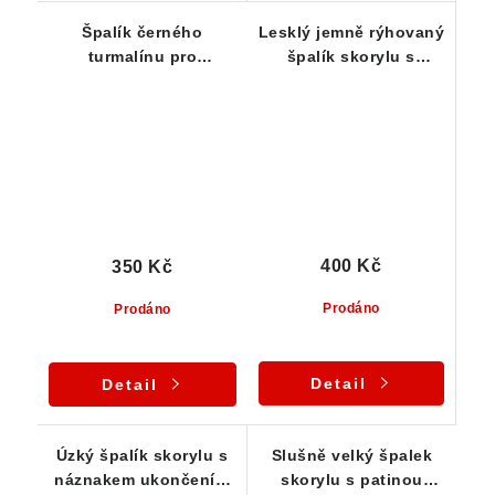
Špalík černého
Lesklý jemně rýhovaný
turmalínu pro
špalík skorylu s
začínající kamínkáře
Klíčovým vtiskem
400 Kč
350 Kč
Prodáno
Prodáno
Detail
Detail
Úzký špalík skorylu s
Slušně velký špalek
náznakem ukončení a
skorylu s patinou