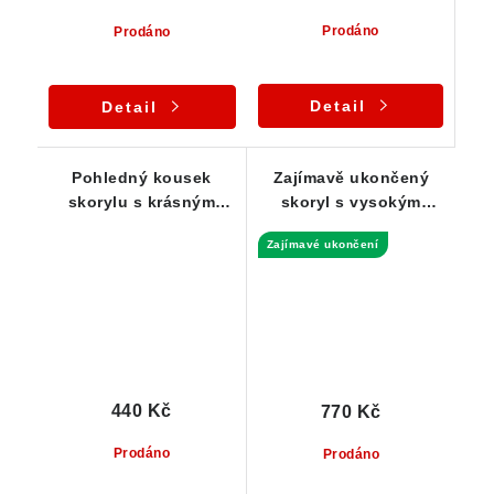
Prodáno
Prodáno
Detail
Detail
Pohledný kousek
Zajímavě ukončený
skorylu s krásným
skoryl s vysokým
leskem i rýhováním
leskem a nádherným
Zajímavé ukončení
rýhováním-14 g
440 Kč
770 Kč
Prodáno
Prodáno