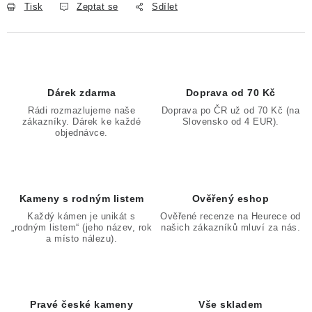
Tisk
Zeptat se
Sdílet
Dárek zdarma
Doprava od 70 Kč
Rádi rozmazlujeme naše
Doprava po ČR už od 70 Kč (na
zákazníky. Dárek ke každé
Slovensko od 4 EUR).
objednávce.
Kameny s rodným listem
Ověřený eshop
Každý kámen je unikát s
Ověřené recenze na Heurece od
„rodným listem“ (jeho název, rok
našich zákazníků mluví za nás.
a místo nálezu).
Pravé české kameny
Vše skladem