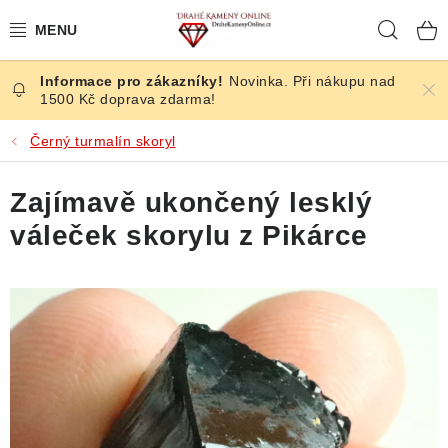
Přejít
Hleda
na
obsah
Novinka. Při nákupu nad
ČESKÉ KAMENY
1500 Kč doprava zdarma!
ŠPERKY
Černý turmalín skoryl
KAMENY ZE SVĚTA
Zajímavě ukončený lesklý
váleček skorylu z Pikárce
BROUŠENÉ
SLEVY
ÚČINKY
KRYSTALY