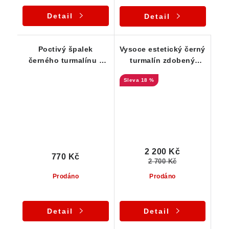
Detail
Detail
Poctivý špalek
Vysoce estetický černý
černého turmalínu z
turmalín zdobený
Vysočiny - 35 g
lupínky muskovitu
18 %
2 200 Kč
770 Kč
2 700 Kč
Prodáno
Prodáno
Detail
Detail