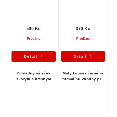
500 Kč
370 Kč
Prodáno
Prodáno
Detail
Detail
Pohledný váleček
Malý kousek černého
skorylu s krásným
turmalínu vhodný pro
leskem i rýhováním
začátečníky