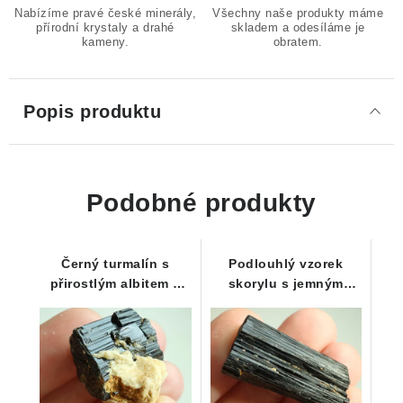
Nabízíme pravé české minerály,
Všechny naše produkty máme
přírodní krystaly a drahé
skladem a odesíláme je
kameny.
obratem.
Popis produktu
Podobné produkty
Černý turmalín s
Podlouhlý vzorek
přirostlým albitem a
skorylu s jemným
náznakem dohojení
rýhováním a stopami
limonitu