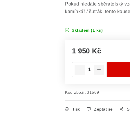
Pokud hledáte sběratelský vz
kamínkář / šutrák, tento kous
Skladem
(1 ks)
1 950 Kč
Měrná cena:
Kód zboží:
31569
Tisk
Zeptat se
S