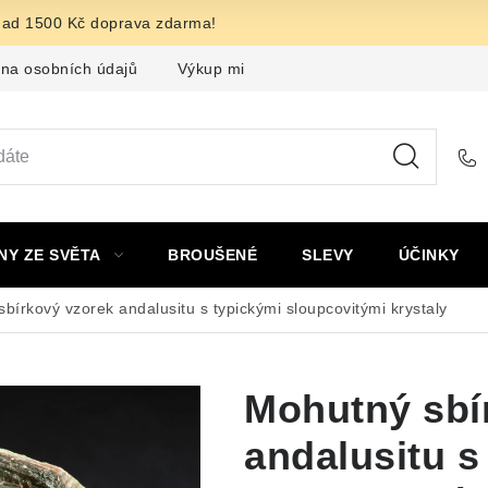
nad 1500 Kč doprava zdarma!
na osobních údajů
Výkup minerálů a drahých kamenů
F
NY ZE SVĚTA
BROUŠENÉ
SLEVY
ÚČINKY
bírkový vzorek andalusitu s typickými sloupcovitými krystaly
Mohutný sbí
andalusitu s