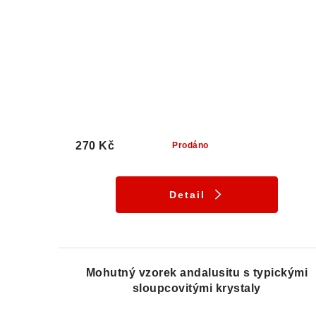
270 Kč
Prodáno
Detail
Mohutný vzorek andalusitu s typickými
sloupcovitými krystaly