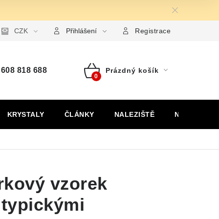
ormulář pro uplatnění reklamace
CZK
Formulář pro odstoupení od
Přihlášení
Registrace
608 818 688
Prázdný košík
Nákupní
košík
KRYSTALY
ČLÁNKY
NALEZIŠTĚ
NÁŠ PŘÍBĚH
rkový vzorek
 typickými