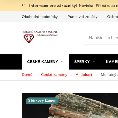
Přejít
Novinka. Při nákupu 
na
obsah
Obchodní podmínky
Puncovní značky
Ochra
ČESKÉ KAMENY
ŠPERKY
KAME
Domů
České kameny
Andalusit
Mohutný s
Sbírkový kámen