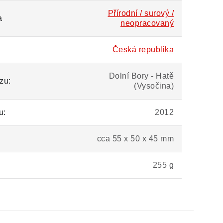
Přírodní / surový /
a
neopracovaný
Česká republika
Dolní Bory - Hatě
zu:
(Vysočina)
u:
2012
cca 55 x 50 x 45 mm
255 g