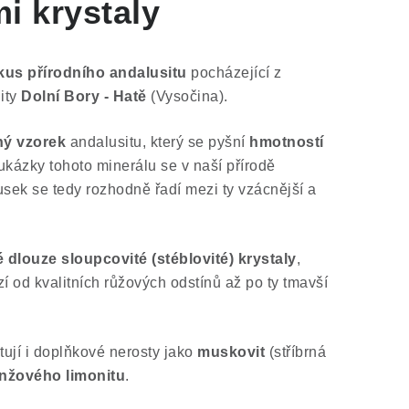
i krystaly
kus přírodního andalusitu
pocházející z
ity
Dolní Bory - Hatě
(Vysočina).
ý vzorek
andalusitu, který se pyšní
hmotností
 ukázky tohoto minerálu se v naší přírodě
usek se tedy rozhodně řadí mezi ty vzácnější a
é dlouze sloupcovité (stéblovité) krystaly
,
 od kvalitních růžových odstínů až po ty tmavší
ují i doplňkové nerosty jako
muskovit
(stříbrná
anžového limonitu
.