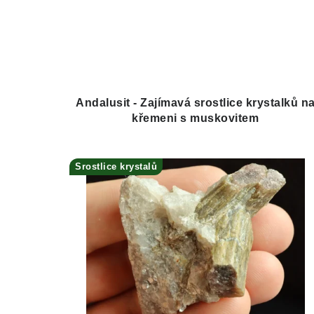
Andalusit - Zajímavá srostlice krystalků n
křemeni s muskovitem
Srostlice krystalů