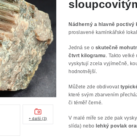
sloupcovitým
Nádherný a hlavně poctivý 
proslavené kamínkářské lokal
Jedná se o
skutečně mohutn
čtvrt kilogramu
. Takto velké
vyskytují zcela vyjímečně, ko
hodnotnější.
Můžete zde obdivovat
typick
které svým zbarvením přechází
či téměř černé.
V malé míře se zde pak vyskyt
+ další (3)
slída) nebo
lehký povlak or