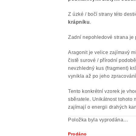
Z úzké / bočí strany této dest
krápníku
.
Zadní nepohledové strana je p
Aragonit je velice zajímavý m
čistě surové / přírodní podob
nevzhledný kus (fragment) kr
vynikla až po jeho zpracování 
Tento konkrétní vzorek je vhod
sběratele. Unikátnost tohoto mi
zajímají o energii drahých k
Položka byla vyprodána…
Prodáno