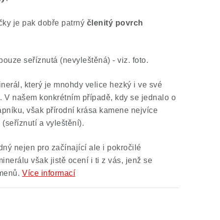
ičky je pak dobře patrný
členitý povrch
ouze seříznutá (nevyleštěná) - viz. foto.
inerál, který je mnohdy velice hezký i ve své
ě. V našem konkrétním případě, kdy se jednalo o
ápníku, však přírodní krása kamene nejvíce
(seříznutí a vyleštění).
ný nejen pro začínající ale i pokročilé
nerálu však jistě ocení i ti z vás, jenž se
amenů.
Více informací