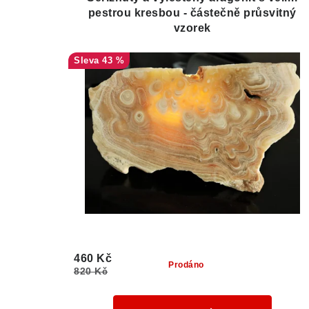
pestrou kresbou - částečně průsvitný
vzorek
43 %
460 Kč
Prodáno
820 Kč