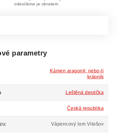
odesíláme je obratem.
vé parametry
Kámen aragonit, nebo-li
krápník
a
Leštěná destička
Česká republika
zu:
Vápencový lom Vitošov