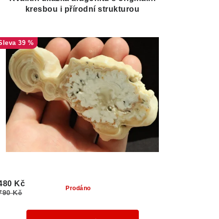
kresbou i přírodní strukturou
39 %
480 Kč
Prodáno
790 Kč