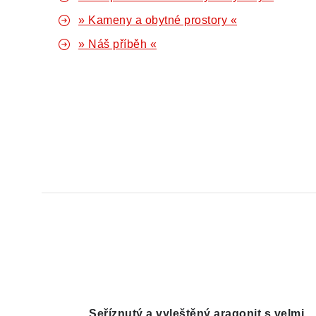
» Kameny a obytné prostory «
» Náš příběh «
Seříznutý a vyleštěný aragonit s velmi