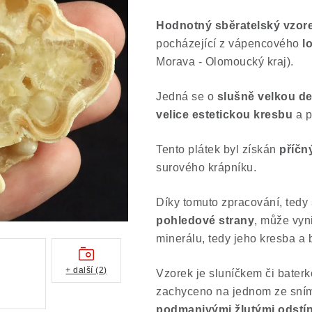
Hodnotný sběratelský vzor
pocházející z vápencového
lo
Morava - Olomoucký kraj).
Jedná se o
slušně velkou de
velice estetickou kresbu
a p
Tento plátek byl získán
příčn
surového krápníku.
Díky tomuto zpracování, tedy
pohledové strany
, může vyn
minerálu, tedy jeho kresba a 
+ další (2)
Vzorek je sluníčkem či bater
zachyceno na jednom ze snímk
podmanivými žlutými odstí