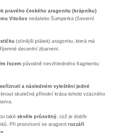
ek
pravého českého
aragonitu (krápníku)
mu Vitošov
nedaleko Šumperka (Severní
stičku
(silnější plátek) aragonitu, která má
říjemné decentní zbarvení.
ým řezem
původně nevzhledného fragmentu
seříznutí a následném vyleštění jedné
iknout skutečná přírodní krása tohoto vzácného
barva.
kou také
skvěle průsvitný
, což je dobře
ů. Při prosvícení se aragonit
rozzáří
ny
.