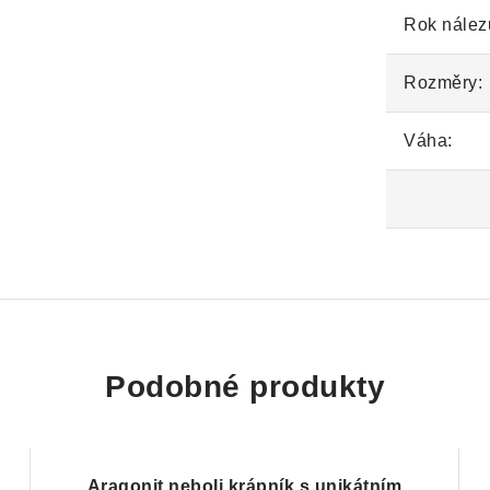
Rok nález
Rozměry:
Váha:
Podobné produkty
Aragonit neboli krápník s unikátním