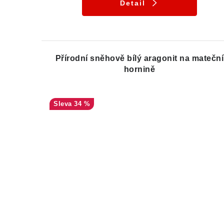
Detail
Přírodní sněhově bílý aragonit na mateční
hornině
34 %