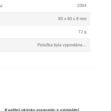
u:
2004
80 x 60 x 8 mm
72 g
Položka byla vyprodána…
Kvalitní ukázka aragonitu s originální