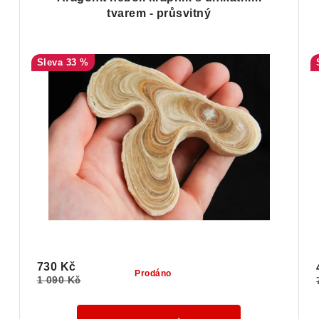
tvarem - průsvitný
33 %
730 Kč
Prodáno
1 090 Kč