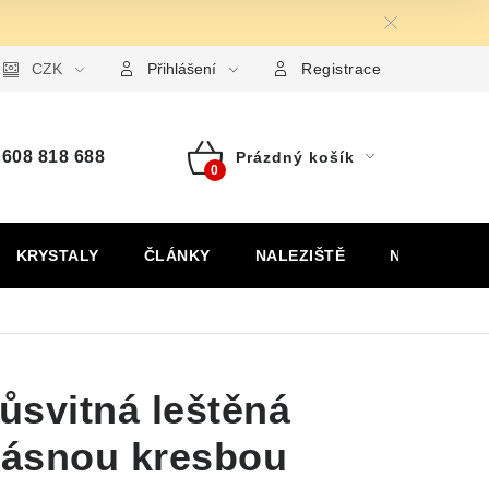
ormulář pro uplatnění reklamace
CZK
Formulář pro odstoupení od
Přihlášení
Registrace
608 818 688
Prázdný košík
Nákupní
košík
KRYSTALY
ČLÁNKY
NALEZIŠTĚ
NÁŠ PŘÍBĚH
růsvitná leštěná
krásnou kresbou