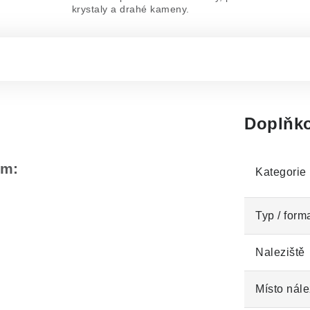
krystaly a drahé kameny.
Doplňko
em:
Kategorie
Typ / form
Naleziště
Místo nále