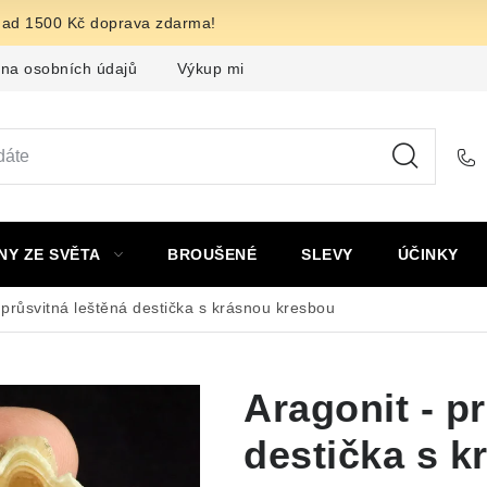
nad 1500 Kč doprava zdarma!
na osobních údajů
Výkup minerálů a drahých kamenů
F
NY ZE SVĚTA
BROUŠENÉ
SLEVY
ÚČINKY
 průsvitná leštěná destička s krásnou kresbou
Aragonit - p
destička s 