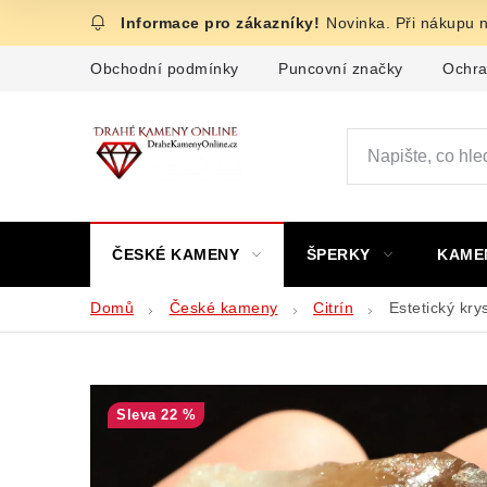
Přejít
Novinka. Při nákupu 
na
obsah
Obchodní podmínky
Puncovní značky
Ochra
ČESKÉ KAMENY
ŠPERKY
KAME
Domů
České kameny
Citrín
Estetický kry
22 %