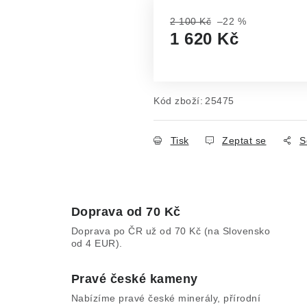
2 100 Kč
–22 %
1 620 Kč
Měrná cena:
Kód zboží:
25475
Tisk
Zeptat se
S
Doprava od 70 Kč
Doprava po ČR už od 70 Kč (na Slovensko
od 4 EUR).
Pravé české kameny
Nabízíme pravé české minerály, přírodní