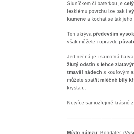
Sluníčkem či baterkou je
celý
lesklému povrchu lze pak i
vý
kamene
a kochat se tak jeho
Ten ukrývá
především vysok
však můžete i opravdu
půvab
Jedinečná je i samotná barva 
žlutý odstín s lehce zlatavý
tmavší nádech
s kouřovým až
můžete spatřit
mléčně bílý k
krystalu.
Nejvíce samozřejmě krásné zb
—————————————
Místo nálezu:
Bohdalec (Vys