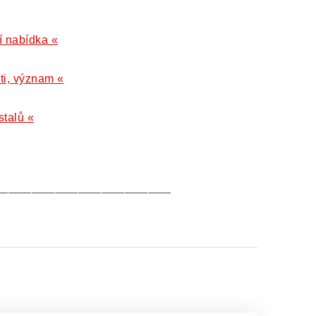
ší nabídka «
ti, význam «
stalů «
———————————————