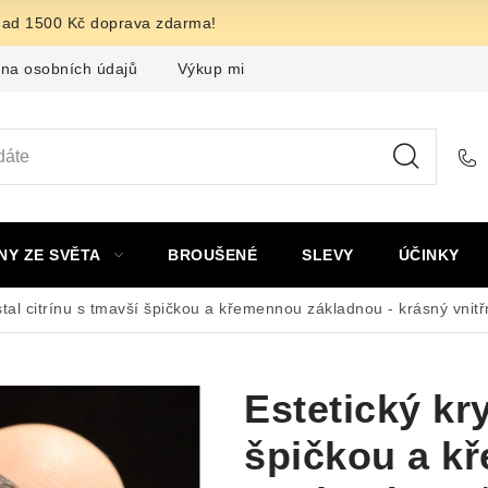
nad 1500 Kč doprava zdarma!
na osobních údajů
Výkup minerálů a drahých kamenů
F
NY ZE SVĚTA
BROUŠENÉ
SLEVY
ÚČINKY
stal citrínu s tmavší špičkou a křemennou základnou - krásný vnitř
Estetický kry
špičkou a k