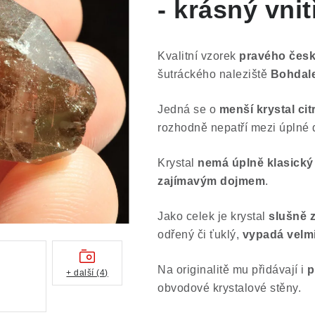
- krásný vnit
Kvalitní vzorek
pravého česk
šutráckého naleziště
Bohdal
Jedná se o
menší krystal cit
rozhodně nepatří mezi úplné 
Krystal
nemá úplně klasický 
zajímavým dojmem
.
Jako celek je krystal
slušně 
odřený či ťuklý,
vypadá velmi
Na originalitě mu přidávají i
p
+ další (4)
obvodové krystalové stěny.