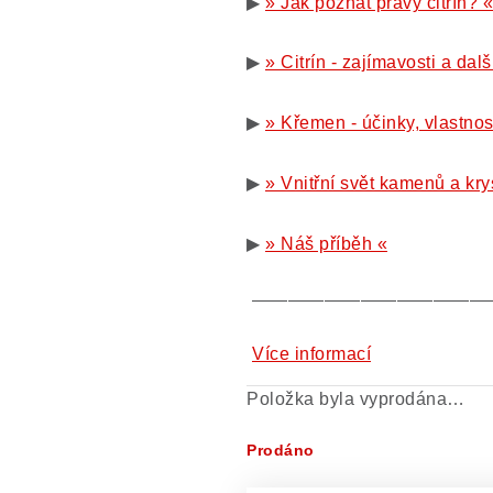
▶
» Jak poznat pravý citrín? «
▶
» Citrín - zajímavosti a dal
▶
» Křemen - účinky, vlastnos
▶
» Vnitřní svět kamenů a kry
▶
» Náš příběh «
—————————————
Více informací
Položka byla vyprodána…
Prodáno