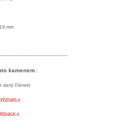
 18 mm
———————————————
tímto kamenem
:
te daný článek)
i, význam «
aktivace «