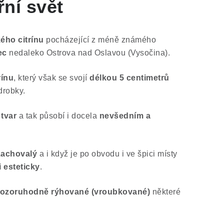
řní svět
ého citrínu
pocházející z méně známého
ec
nedaleko Ostrova nad Oslavou (Vysočina).
rínu
, který však se svojí
délkou 5 centimetrů
drobky.
tvar
a tak působí i docela
nevšedním a
zachovalý
a i když je po obvodu i ve špici místy
 esteticky
.
ozoruhodně rýhované (vroubkované)
některé