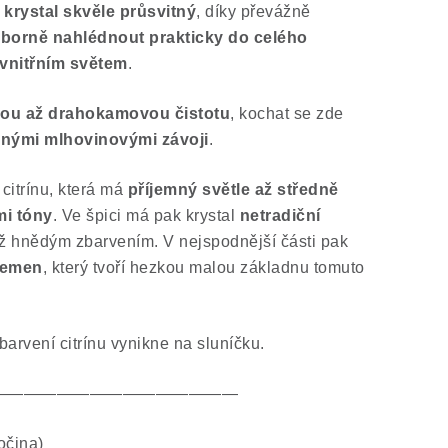
 krystal skvěle průsvitný
, díky převážně
borně nahlédnout prakticky do celého
vnitřním světem
.
ou až drahokamovou čistotu
, kochat se zde
nými mlhovinovými závoji
.
citrínu, která má
příjemný světle až středně
mi tóny
. Ve špici má pak krystal
netradiční
 hnědým zbarvením. V nejspodnější části pak
řemen
, který tvoří hezkou malou základnu tomuto
arvení citrínu vynikne na sluníčku.
———————————————
očina)