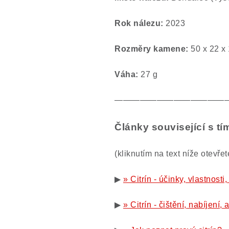
Rok nálezu:
2023
Rozměry kamene:
50 x 22 x
Váha:
27 g
—————————————
Články související s 
(kliknutím na text níže otevře
▶
» Citrín - účinky, vlastnost
▶
» Citrín - čištění, nabíjení, 