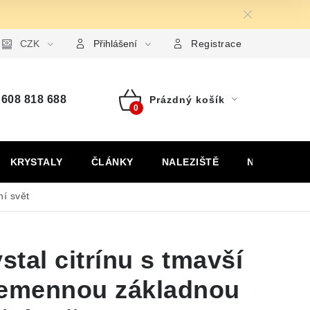
ormulář pro uplatnění reklamace
CZK
Formulář pro odstoupení od
Přihlášení
Registrace
608 818 688
Prázdný košík
Nákupní
košík
KRYSTALY
ČLÁNKY
NALEZIŠTĚ
NÁŠ PŘÍBĚH
ní svět
stal citrínu s tmavší
řemennou základnou