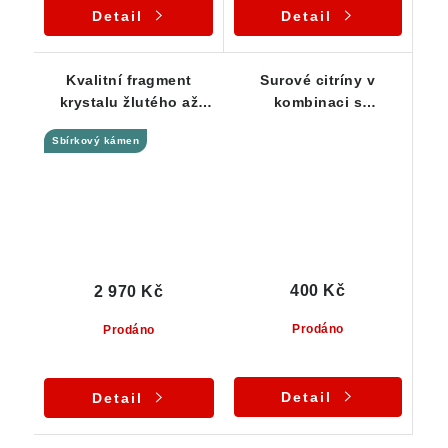
Detail
Detail
Kvalitní fragment
Surové citríny v
krystalu žlutého až
kombinaci s
zlatavého citrínu z
oranžovým křemenem -
Sbírkový kámen
Vysočiny
Série 3 ks
400 Kč
2 970 Kč
Prodáno
Prodáno
Detail
Detail