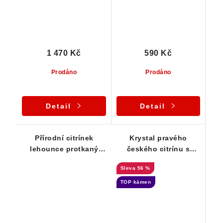
1 470 Kč
590 Kč
Prodáno
Prodáno
Detail
Detail
Přírodní citrínek
Krystal pravého
lehounce protkaný
českého citrínu s
oranžovým křemenem
unikátní barvou a
56 %
pestrým vnitřním
světem
TOP kámen