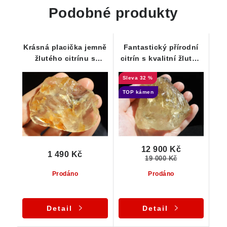
Podobné produkty
Krásná placička jemně
Fantastický přírodní
žlutého citrínu s
citrín s kvalitní žlutou
žilkováním oranžového
až zlatavou barvou a
32 %
křemene
duhovými odlesky
TOP kámen
12 900 Kč
1 490 Kč
19 000 Kč
Prodáno
Prodáno
Detail
Detail