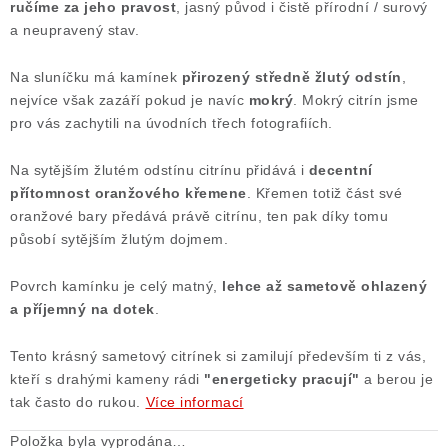
ručíme za jeho pravost
, jasný původ i čistě přírodní / surový
Poučení o právu na odstoupení od smlouvy
a neupravený stav.
Na sluníčku má kamínek
přirozený středně žlutý odstín
,
nejvíce však zazáří pokud je navíc
mokrý
. Mokrý citrín jsme
pro vás zachytili na úvodních třech fotografiích.
Na sytějším žlutém odstínu citrínu přidává i
decentní
přítomnost oranžového křemene
. Křemen totiž část své
oranžové bary předává právě citrínu, ten pak díky tomu
působí sytějším žlutým dojmem.
Povrch kamínku je celý matný,
lehce až sametově ohlazený
a příjemný na dotek
.
Tento krásný sametový citrínek si zamilují především ti z vás,
kteří s drahými kameny rádi
"energeticky pracují"
a berou je
tak často do rukou.
Více informací
Položka byla vyprodána…