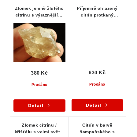
Zlomek jemně žlutého
Příjemně ohlazený
citrínu s výraznějšími
citrín protkaný
kouřovými tóny
oranžovým křemenem
630 Kč
380 Kč
Prodáno
Prodáno
Detail
Detail
Zlomek citrínu /
Citrín v barvě
křišťálu s velmi světle
šampaňského s