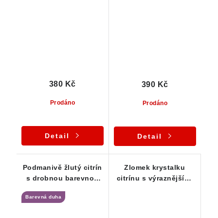
žlutými tóny
nepatrným kouřovým
nádechem
380 Kč
390 Kč
Prodáno
Prodáno
Detail
Detail
Podmanivě žlutý citrín
Zlomek krystalku
s drobnou barevnou
citrínu s výraznějšími
duhou
kouřovými tóny
Barevná duha