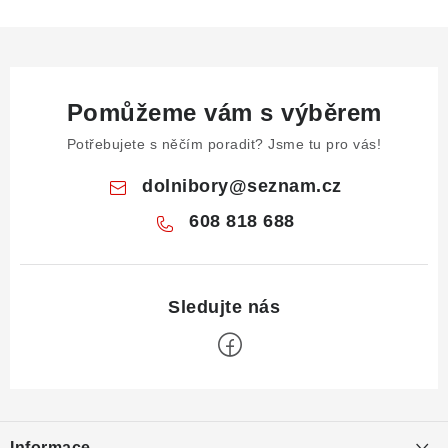
Pomůžeme vám s výběrem
Potřebujete s něčím poradit? Jsme tu pro vás!
dolnibory
@
seznam.cz
608 818 688
Z
á
Informace