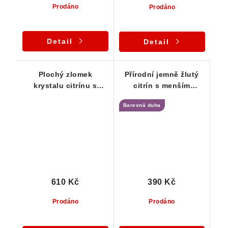
Prodáno
Prodáno
Detail
Detail
Plochý zlomek
Přírodní jemně žlutý
krystalu citrínu s
citrín s menším
hezkou žlutou barvou
duhovým odleskem
Barevná duha
610 Kč
390 Kč
Prodáno
Prodáno