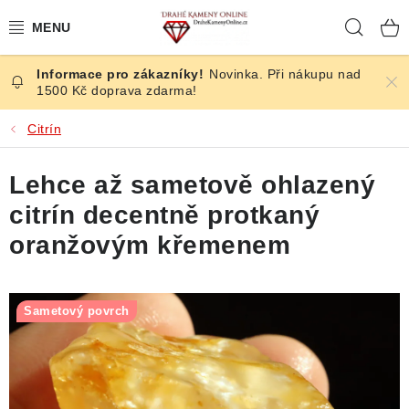
Přejít
Hleda
na
obsah
Novinka. Při nákupu nad
ČESKÉ KAMENY
1500 Kč doprava zdarma!
ŠPERKY
Citrín
KAMENY ZE SVĚTA
Lehce až sametově ohlazený
citrín decentně protkaný
BROUŠENÉ
oranžovým křemenem
SLEVY
Sametový povrch
ÚČINKY
KRYSTALY