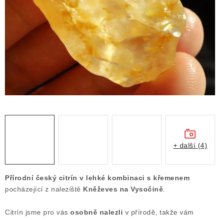
ČLÁNKY
NALEZIŠTĚ
NÁŠ PŘÍBĚH
VIDEOGALERIE
KONTAKT
MISTROVSKÉ KRYSTALY
+ další (4)
Obchodní podmínky
Puncovní značky
Ochrana osobních údajů
Přírodní český citrín v lehké kombinaci s křemenem
Výkup minerálů a drahých kamenů
pocházející z naleziště
Kněževes na Vysočině
.
Formulář pro uplatnění reklamace
Citrín jsme pro vás
osobně nalezli
v přírodě, takže vám
Formulář pro odstoupení od smlouvy