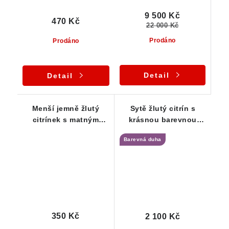
9 500 Kč
470 Kč
22 000 Kč
Prodáno
Prodáno
Detail
Detail
Menší jemně žlutý
Sytě žlutý citrín s
citrínek s matným
krásnou barevnou
povrchem
duhou
Barevná duha
350 Kč
2 100 Kč