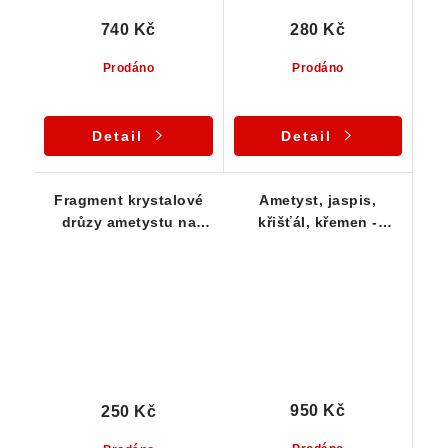
740 Kč
280 Kč
Prodáno
Prodáno
Detail
Detail
Fragment krystalové
Ametyst, jaspis,
drůzy ametystu na
křišťál, křemen -
křemenné podložce
seříznutý a vyleštěný
vzorek
950 Kč
250 Kč