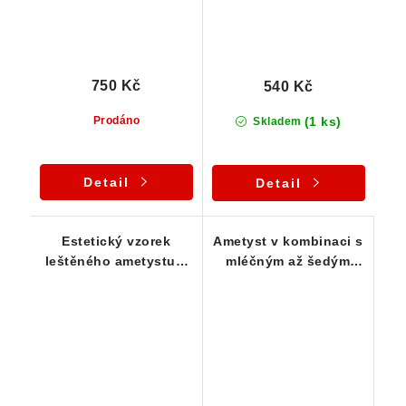
750 Kč
540 Kč
(1 ks)
Prodáno
Skladem
Detail
Detail
Estetický vzorek
Ametyst v kombinaci s
leštěného ametystu s
mléčným až šedým
jaspisem, křemenem a
křemenem
křišťálem