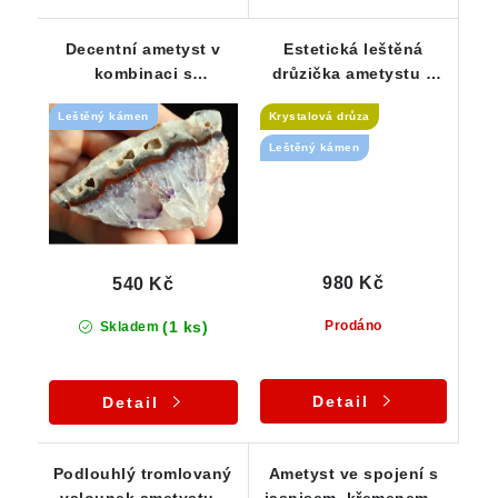
Decentní ametyst v
Estetická leštěná
kombinaci s
drůzička ametystu s
křemenem, křišťálem a
kresbou jaspisu -
Leštěný kámen
Krystalová drůza
jaspisem
kvalitní kousek
Leštěný kámen
980 Kč
540 Kč
(1 ks)
Prodáno
Skladem
Detail
Detail
Podlouhlý tromlovaný
Ametyst ve spojení s