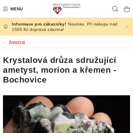
Přejít
Hleda
na
obsah
Novinka. Při nákupu nad
ČESKÉ KAMENY
1500 Kč doprava zdarma!
ŠPERKY
Ametyst
KAMENY ZE SVĚTA
Krystalová drůza sdružující
ametyst, morion a křemen -
BROUŠENÉ
Bochovice
SLEVY
ÚČINKY
KRYSTALY