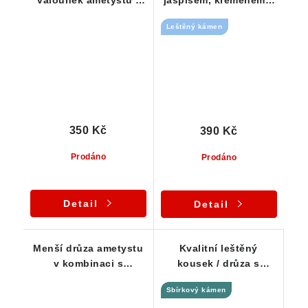
valounek ametystu -
jaspisem, křemenem a
průsvitný kamínek
křišťálem - ČR
Leštěný kámen
350 Kč
390 Kč
Prodáno
Prodáno
Detail
Detail
Menší drůza ametystu
Kvalitní leštěný
v kombinaci s
kousek / drůza s
morionem a křemenem
krásnou kresbou
Sbírkový kámen
ametystu a jaspisu