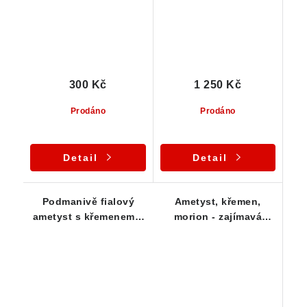
300 Kč
1 250 Kč
Prodáno
Prodáno
Detail
Detail
Podmanivě fialový
Ametyst, křemen,
ametyst s křemenem a
morion - zajímavá
křišťálem - leštěná
kombinace s
silná destička
hradbovou kresbou