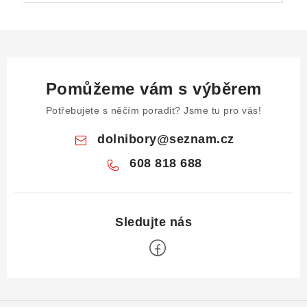
Pomůžeme vám s výběrem
Potřebujete s něčím poradit? Jsme tu pro vás!
dolnibory
@
seznam.cz
608 818 688
Z
á