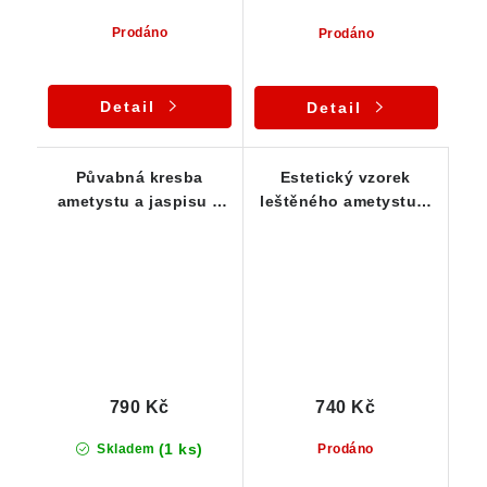
Prodáno
Prodáno
Detail
Detail
Půvabná kresba
Estetický vzorek
ametystu a jaspisu v
leštěného ametystu s
křemeni prostoupeném
jaspisem, křemenem a
křišťálem
křišťálem
790 Kč
740 Kč
(1 ks)
Skladem
Prodáno