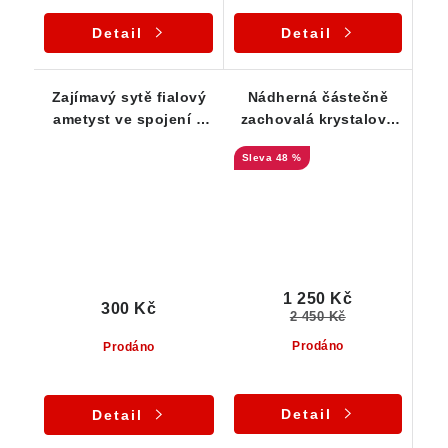
Detail
Detail
Zajímavý sytě fialový
Nádherná částečně
ametyst ve spojení s
zachovalá krystalová
křišťálem - tromlovaný
drůza sytě fialových
48 %
valounek
špiček ametystu - ČR
1 250 Kč
300 Kč
2 450 Kč
Prodáno
Prodáno
Detail
Detail