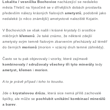
Lokalita / vesnička Bochovice
nacházející se nedaleko
Poučení o právu na odstoupení od smlouvy
města Třebíč na Vysočině se v dřívějších dobách proslavila
především nálezy krásných fialových
ametystů
, podobně jako
nedaleké (o něco známější) ametystové naleziště Kojatín.
V Bochovicích se však našli i krásné krystaly či srostlice
mléčných
křemenů
. Je také známo, že některé zdejší
ametysty svým temně fialovým zbarvením přecházely až téměř
do černých
morionů
(morion = vzácný druh temné záhnědy).
Často se tu pak objevovaly i vzorky, které zajímavě
kombinovaly / sdružovaly všechny tři tyto minerály
tedy
ametyst, křemen
i
morion
.
A to je právě případ i toho to kousku.
Jde o
krystalovou drůzu
, která sice nemá příliš zachovalé
špičky, ale může se
pochlubit unikátní kombinací minerálů
a barev
.