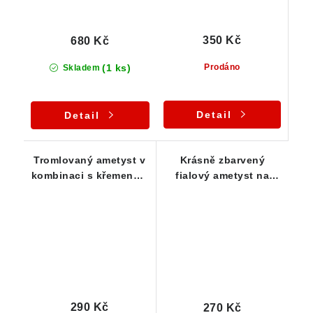
350 Kč
680 Kč
(1 ks)
Prodáno
Skladem
Detail
Detail
Tromlovaný ametyst v
Krásně zbarvený
kombinaci s křemenem
fialový ametyst na
a křišťálem
křemenné podložce z
Kojatína
290 Kč
270 Kč