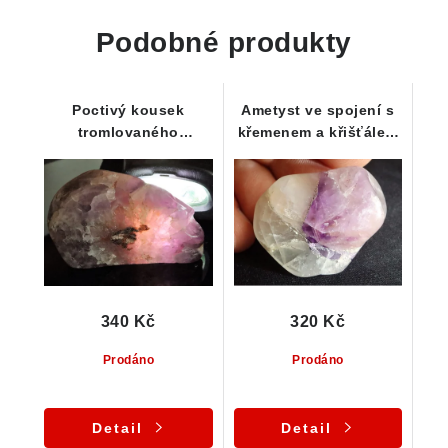
Podobné produkty
Poctivý kousek
Ametyst ve spojení s
tromlovaného
křemenem a křišťálem
ametystu
- tromlovaný vzorek
prostoupeného
křemenem
340 Kč
320 Kč
Prodáno
Prodáno
Detail
Detail