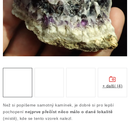
ČLÁNKY
NALEZIŠTĚ
NÁŠ PŘÍBĚH
VIDEOGALERIE
KONTAKT
MISTROVSKÉ KRYSTALY
+ další (4)
Obchodní podmínky
Puncovní značky
Ochrana osobních údajů
Než si popíšeme samotný kamínek, je dobré si pro lepší
Výkup minerálů a drahých kamenů
pochopení
nejprve přečíst něco málo o dané lokalitě
(místě), kde se tento vzorek nalezl.
Formulář pro uplatnění reklamace
Formulář pro odstoupení od smlouvy