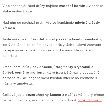
V nejspodnější části drůzy najdete
mateční horninu
v podobě
slabé vrstvy
živce
.
Nad ním se nachází pruh, kde se kombinuje
mléčný a šedý
křemen
.
Ještě výše pak může
obdivovat
pasáž fialového ametystu
,
který se táhne po celém obvodu drůzy. Jeho fialové zbarvení
nejlépe vynikne, pokud vzorek zblízka nasvítíte silnější
baterkou.
Vrchní části drůzy pak
dominují fragmenty krystalků a
špiček černého morionu
, které jsou ještě navíc dodatečně
porostlé tzv. druhogenerační krustou mléčného křemene s
náznaky ametystu.
Celkově jde o
pozoruhodný kámen z naší země
, který přesto
že není dokonalý, má rozhodně co nabídnout.
Více informací