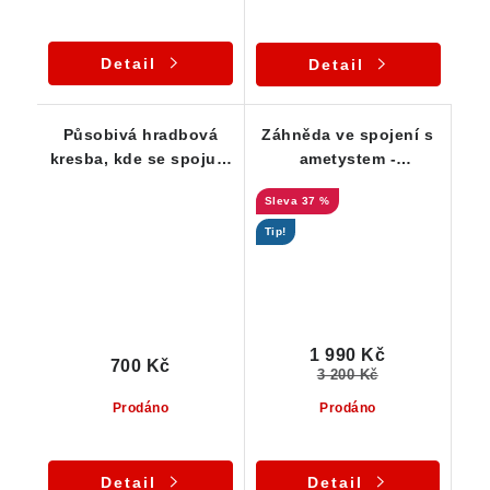
Detail
Detail
Působivá hradbová
Záhněda ve spojení s
kresba, kde se spojuje
ametystem -
ametyst, morion a
oboustranně vyvinutý
37 %
křemen
krystal s náznakem
fantomu - Česká Mez
Tip!
1 990 Kč
700 Kč
3 200 Kč
Prodáno
Prodáno
Detail
Detail