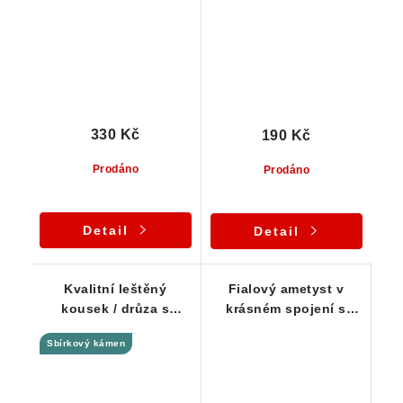
330 Kč
190 Kč
Prodáno
Prodáno
Detail
Detail
Kvalitní leštěný
Fialový ametyst v
kousek / drůza s
krásném spojení s
krásnou kresbou
křišťálem a křemenem
Sbírkový kámen
ametystu a jaspisu