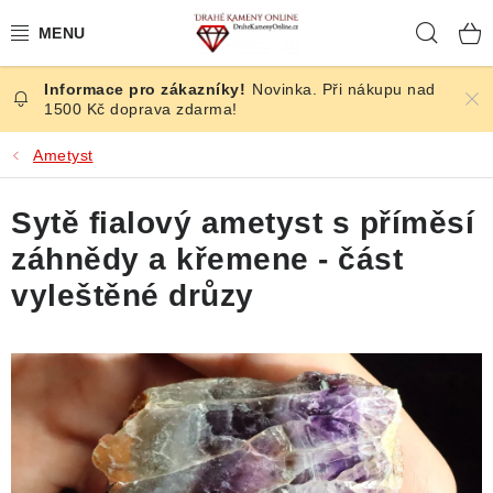
Přejít
Hleda
na
obsah
Novinka. Při nákupu nad
ČESKÉ KAMENY
1500 Kč doprava zdarma!
ŠPERKY
Ametyst
KAMENY ZE SVĚTA
Sytě fialový ametyst s příměsí
záhnědy a křemene - část
BROUŠENÉ
vyleštěné drůzy
SLEVY
ÚČINKY
KRYSTALY