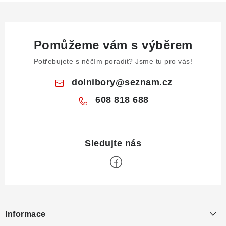
Pomůžeme vám s výběrem
Potřebujete s něčím poradit? Jsme tu pro vás!
dolnibory
@
seznam.cz
608 818 688
Z
á
Informace
p