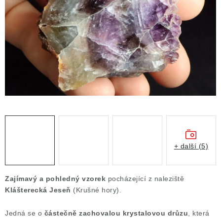
ČLÁNKY
NALEZIŠTĚ
NÁŠ PŘÍBĚH
VIDEOGALERIE
KONTAKT
MISTROVSKÉ KRYSTALY
+ další (5)
Obchodní podmínky
Puncovní značky
Ochrana osobních údajů
Zajímavý a pohledný vzorek
pocházející z naleziště
Výkup minerálů a drahých kamenů
Klášterecká Jeseň
(Krušné hory).
Formulář pro uplatnění reklamace
Jedná se o
částečně zachovalou krystalovou drůzu
, která
Formulář pro odstoupení od smlouvy