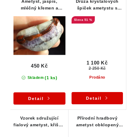
Ametyst, jaspis,
Drůza krystalových
mléčný křemen a
špiček ametystu s
křišťál - Tromlovaný
inkluzemi hematitu -
51 %
valounek
křemenná podložka
1 100 Kč
450 Kč
2 250 Kč
(1 ks)
Prodáno
Skladem
Detail
Detail
Vzorek sdružující
Přírodní hradbový
fialový ametyst, křišťál
ametyst obklopený
a mléčný křemen
křemenem