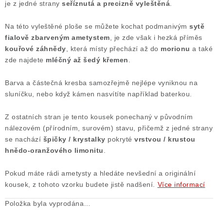
je z jedné strany
seříznutá a precizně vyleštěná
.
Poučení o právu na odstoupení od smlouvy
Na této vyleštěné ploše se můžete kochat podmanivým
sytě
fialově zbarveným ametystem
, je zde však i hezká příměs
kouřové záhnědy
, která místy přechází až do
morionu
a také
zde najdete
mléčný až šedý křemen
.
Barva a částečná kresba samozřejmě nejlépe vyniknou na
sluníčku, nebo když kámen nasvítíte například baterkou.
Z ostatních stran je tento kousek ponechaný v původním
nálezovém (přírodním, surovém) stavu, přičemž z jedné strany
se nachází
špičky / krystalky
pokryté
vrstvou / krustou
hnědo-oranžového limonitu
.
Pokud máte rádi ametysty a hledáte nevšední a originální
kousek, z tohoto vzorku budete jistě nadšení.
Více informací
Položka byla vyprodána…