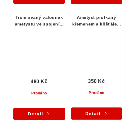
Tromlovaný valounek
Ametyst protkaný
ametystu ve spojení s
křemenem a křišťálem
křemenem a křišťálem
- ČR
350 Kč
480 Kč
Prodáno
Prodáno
Detail
Detail