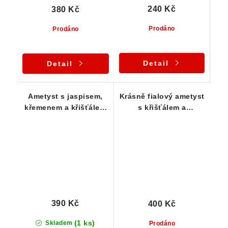
240 Kč
380 Kč
Prodáno
Prodáno
Detail
Detail
Ametyst s jaspisem,
Krásně fialový ametyst
křemenem a křišťálem
s křišťálem a
- Tromlovaný kámen
křemenem - Jickovice
(ČR)
390 Kč
400 Kč
(1 ks)
Skladem
Prodáno