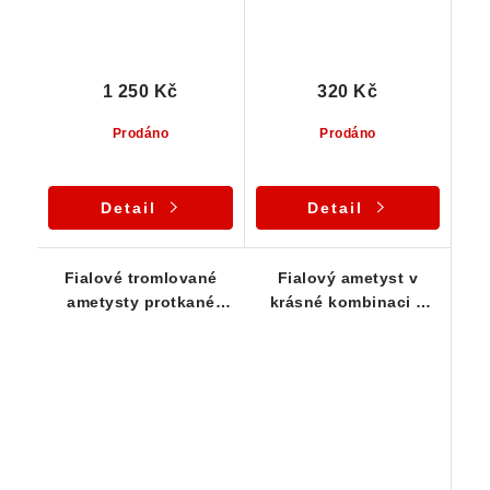
1 250 Kč
320 Kč
Prodáno
Prodáno
Detail
Detail
Fialové tromlované
Fialový ametyst v
ametysty protkané
krásné kombinaci s
křišťálem a mléčným
ledovým křišťálem a
křemenem
mléčným křemenem