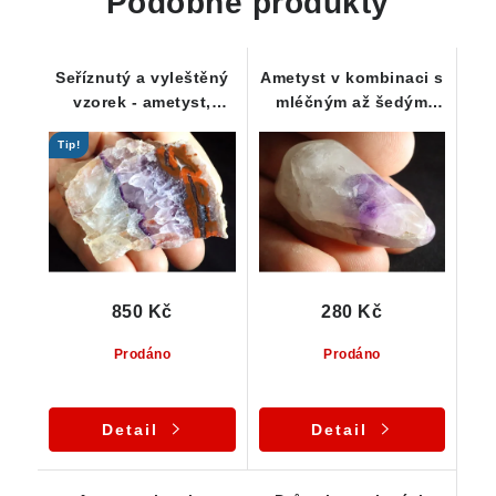
Podobné produkty
Seříznutý a vyleštěný
Ametyst v kombinaci s
vzorek - ametyst,
mléčným až šedým
jaspis, křišťál, křemen
křemenem
Tip!
850 Kč
280 Kč
Prodáno
Prodáno
Detail
Detail