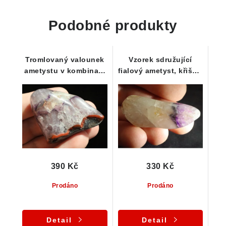
Podobné produkty
Tromlovaný valounek
Vzorek sdružující
ametystu v kombinaci
fialový ametyst, křišťál
s křišťálem, křemenem
a mléčný křemen
a jaspisem
390 Kč
330 Kč
Prodáno
Prodáno
Detail
Detail