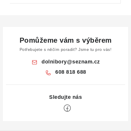
Pomůžeme vám s výběrem
Potřebujete s něčím poradit? Jsme tu pro vás!
dolnibory
@
seznam.cz
608 818 688
Z