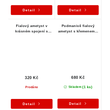
Detail
Detail
Fialový ametyst v
Podmanivě fialový
krásném spojení s
ametyst s křemenem a
křišťálem a křemenem
křišťálem - leštěná
silná destička
680 Kč
320 Kč
(1 ks)
Skladem
Prodáno
Detail
Detail