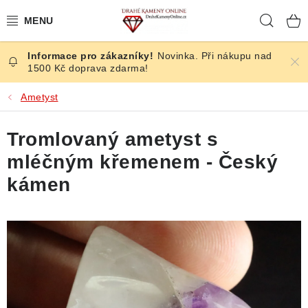
Přejít
Hleda
na
obsah
Novinka. Při nákupu nad
ČESKÉ KAMENY
1500 Kč doprava zdarma!
ŠPERKY
Ametyst
KAMENY ZE SVĚTA
Tromlovaný ametyst s
mléčným křemenem - Český
BROUŠENÉ
kámen
SLEVY
ÚČINKY
KRYSTALY