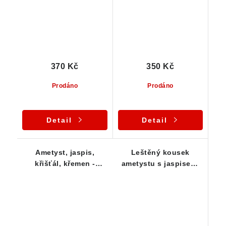
370 Kč
350 Kč
Prodáno
Prodáno
Detail
Detail
Ametyst, jaspis,
Leštěný kousek
křišťál, křemen -
ametystu s jaspisem,
seříznutý a vyleštěný
křemenem a křišťálem
vzorek