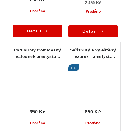
2 450 Kč
Prodáno
Prodáno
Detail
Detail
Podlouhlý tromlovaný
Seříznutý a vyleštěný
valounek ametystu -
vzorek - ametyst,
průsvitný kamínek
jaspis, křišťál, křemen
Tip!
350 Kč
850 Kč
Prodáno
Prodáno