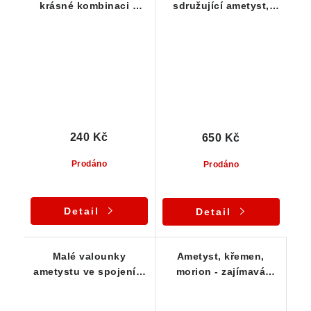
krásné kombinaci s
sdružující ametyst,
ledovým křišťálem a
morion a křemen -
mléčným křemenem
Bochovice
240 Kč
650 Kč
Prodáno
Prodáno
Detail
Detail
Malé valounky
Ametyst, křemen,
ametystu ve spojení s
morion - zajímavá
křišťálem - tromlované
kombinace s
kamínky
hradbovou kresbou