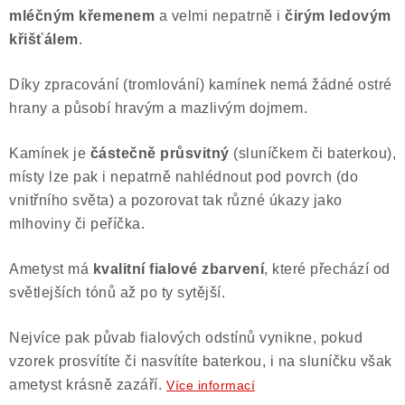
mléčným křemenem
a velmi nepatrně i
čirým ledovým
Poučení o právu na odstoupení od smlouvy
křišťálem
.
Díky zpracování (tromlování) kamínek nemá žádné ostré
hrany a působí hravým a mazlivým dojmem.
Kamínek je
částečně průsvitný
(sluníčkem či baterkou),
místy lze pak i nepatrně nahlédnout pod povrch (do
vnitřního světa) a pozorovat tak různé úkazy jako
mlhoviny či peříčka.
Ametyst má
kvalitní fialové zbarvení
, které přechází od
světlejších tónů až po ty sytější.
Nejvíce pak půvab fialových odstínů vynikne, pokud
vzorek prosvítíte či nasvítíte baterkou, i na sluníčku však
ametyst krásně zazáří.
Více informací