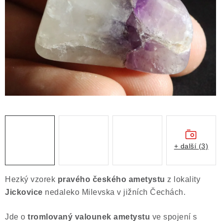
ČLÁNKY
NALEZIŠTĚ
NÁŠ PŘÍBĚH
VIDEOGALERIE
KONTAKT
MISTROVSKÉ KRYSTALY
+ další (3)
Obchodní podmínky
Puncovní značky
Ochrana osobních údajů
Hezký vzorek
pravého českého ametystu
z lokality
Výkup minerálů a drahých kamenů
Jickovice
nedaleko Milevska v jižních Čechách.
Formulář pro uplatnění reklamace
Jde o
tromlovaný valounek ametystu
ve spojení s
Formulář pro odstoupení od smlouvy