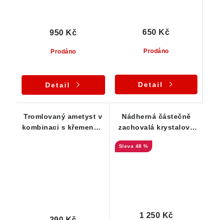
650 Kč
950 Kč
Prodáno
Prodáno
Detail
Detail
Tromlovaný ametyst v
Nádherná částečně
kombinaci s křemenem
zachovalá krystalová
a křišťálem
drůza sytě fialových
48 %
špiček ametystu - ČR
1 250 Kč
290 Kč