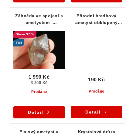
Záhněda ve spojení s
Přírodní hradbový
ametystem -
ametyst obklopený
oboustranně vyvinutý
křemenem
37 %
krystal s náznakem
fantomu - Česká Mez
Tip!
1 990 Kč
190 Kč
3 200 Kč
Prodáno
Prodáno
Detail
Detail
Fialový ametyst v
Krystalová drůza