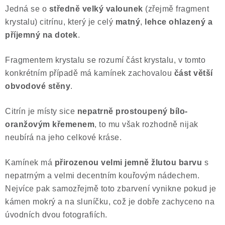
Jedná se o
středně velký valounek
(zřejmě fragment
Poučení o právu na odstoupení od smlouvy
krystalu) citrínu, který je celý
matný
,
lehce ohlazený a
příjemný na dotek
.
Fragmentem krystalu se rozumí část krystalu, v tomto
konkrétním případě má kamínek zachovalou
část větší
obvodové stěny
.
Citrín je místy sice
nepatrně prostoupený bílo-
oranžovým křemenem
, to mu však rozhodně nijak
neubírá na jeho celkové kráse.
Kamínek má
přirozenou velmi jemně žlutou barvu
s
nepatrným a velmi decentním kouřovým nádechem.
Nejvíce pak samozřejmě toto zbarvení vynikne pokud je
kámen mokrý a na sluníčku, což je dobře zachyceno na
úvodních dvou fotografiích.