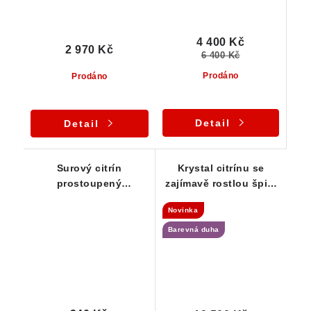
4 400 Kč
2 970 Kč
6 400 Kč
Prodáno
Prodáno
Detail
Detail
Surový citrín
Krystal citrínu se
prostoupený
zajímavě rostlou špicí
oranžovým křemenem
a kouřovým nádechem
Novinka
Barevná duha