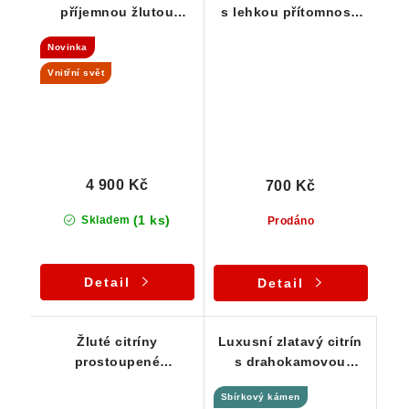
příjemnou žlutou
s lehkou přítomností
barvou a kouřovými
oranžového křemene
Novinka
podtóny
Vnitřní svět
4 900 Kč
700 Kč
(1 ks)
Skladem
Prodáno
Detail
Detail
Žluté citríny
Luxusní zlatavý citrín
prostoupené
s drahokamovou
oranžovým křemenem -
vnitřní čistotou - Část
Sbírkový kámen
Sestava 3 ks
krystalu