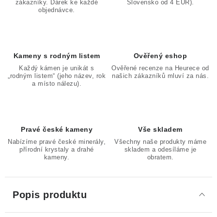
zákazníky. Dárek ke každé
Slovensko od 4 EUR).
objednávce.
Kameny s rodným listem
Ověřený eshop
Každý kámen je unikát s
Ověřené recenze na Heurece od
„rodným listem“ (jeho název, rok
našich zákazníků mluví za nás.
a místo nálezu).
Pravé české kameny
Vše skladem
Nabízíme pravé české minerály,
Všechny naše produkty máme
přírodní krystaly a drahé
skladem a odesíláme je
kameny.
obratem.
Popis produktu