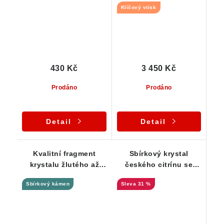
Klíčový vtisk
430 Kč
3 450 Kč
Prodáno
Prodáno
Detail
Detail
Kvalitní fragment
Sbírkový krystal
krystalu žlutého až
českého citrínu se
zlatavého citrínu z
slušnou velikostí a
Sbírkový kámen
31 %
Vysočiny
krásně zachovalým
stavem