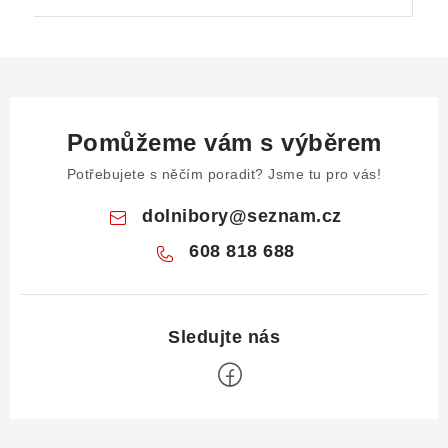
Pomůžeme vám s výběrem
Potřebujete s něčím poradit? Jsme tu pro vás!
dolnibory
@
seznam.cz
608 818 688
Z