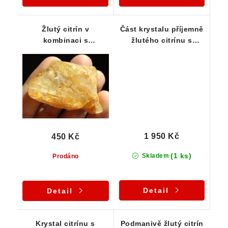
Žlutý citrín v
Část krystalu příjemně
kombinaci s
žlutého citrínu s
oranžovým křemenem -
vysokou vnitřní
Vysočina
čistotou
1 950 Kč
450 Kč
(1 ks)
Skladem
Prodáno
Detail
Detail
Krystal citrínu s
Podmanivě žlutý citrín