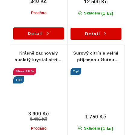
340 Kč
12 500 Kč
(1 ks)
Prodáno
Skladem
Detail
Detail
Krásně zachovalý
Surový citrín s velmi
buclatý krystal citrínu
příjemnou žlutou
s příjemným matným
barvou / Vysočina
28 %
Tip!
povrchem a
výraznějším kouřovým
Tip!
nádechem
3 900 Kč
1 750 Kč
5 450 Kč
(1 ks)
Prodáno
Skladem