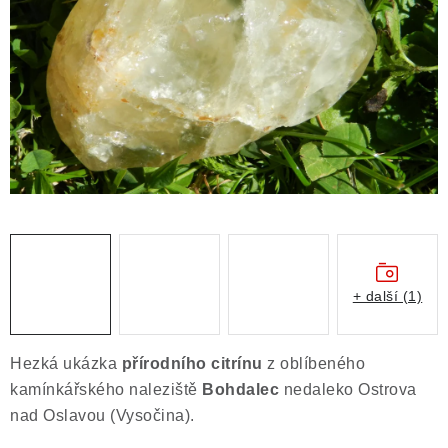
ČLÁNKY
NALEZIŠTĚ
NÁŠ PŘÍBĚH
VIDEOGALERIE
KONTAKT
MISTROVSKÉ KRYSTALY
+ další (1)
Obchodní podmínky
Puncovní značky
Ochrana osobních údajů
Hezká ukázka
přírodního citrínu
z oblíbeného
Výkup minerálů a drahých kamenů
kamínkářského naleziště
Bohdalec
nedaleko Ostrova
Formulář pro uplatnění reklamace
nad Oslavou (Vysočina).
Formulář pro odstoupení od smlouvy