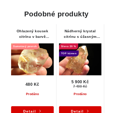
Podobné produkty
Ohlazený kousek
Nádherný krystal
citrínu v barvě
citrínu s úžasným
šampaňského
zlato-žlutým zbarvením
Sametový povrch
20 %
a krásným vnitřním
světem
TOP kámen
5 900 Kč
480 Kč
7 400 Kč
Prodáno
Prodáno
Detail
Detail