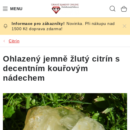
Přejít
Hleda
na
obsah
Novinka. Při nákupu nad
ČESKÉ KAMENY
1500 Kč doprava zdarma!
ŠPERKY
Citrín
KAMENY ZE SVĚTA
Ohlazený jemně žlutý citrín s
decentním kouřovým
BROUŠENÉ
nádechem
SLEVY
ÚČINKY
KRYSTALY