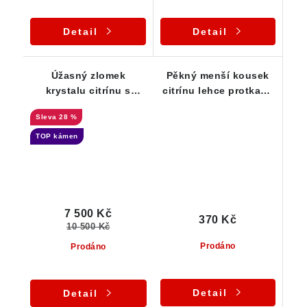
Detail
Detail
Úžasný zlomek
Pěkný menší kousek
krystalu citrínu s
citrínu lehce protkaný
fantastickou žlutou
křemenem - Vysočina
28 %
barvou a pestrým
vnitřním světem
TOP kámen
7 500 Kč
370 Kč
10 500 Kč
Prodáno
Prodáno
Detail
Detail