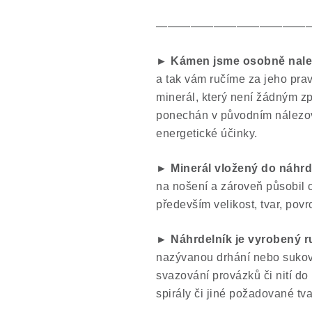
—————————————
►
Kámen jsme osobně nalezl
a tak vám ručíme za jeho prav
minerál, který není žádným z
ponechán v původním nálezov
energetické účinky.
► Minerál vložený do náhrde
na nošení a zároveň působil
především velikost, tvar, pov
► Náhrdelník je vyrobený 
nazývanou drhání nebo suková
svazování provázků či nití do 
spirály či jiné požadované tva