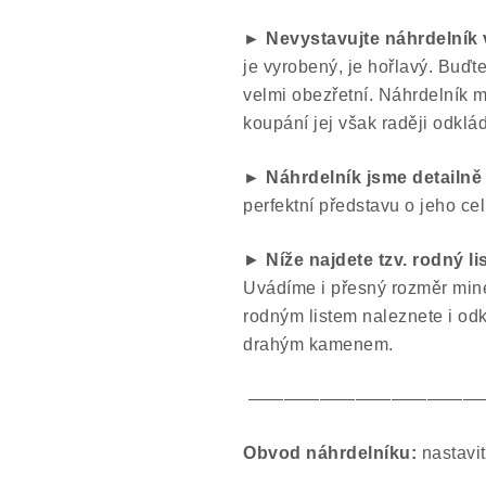
► Nevystavujte náhrdelník
je vyrobený, je hořlavý. Buďte
velmi obezřetní. Náhrdelník 
koupání jej však raději odklád
► Náhrdelník jsme
detailně 
perfektní představu o jeho ce
►
Níže najdete tzv. rodný l
Uvádíme i přesný rozměr mine
rodným listem naleznete i odk
drahým kamenem.
—————————————
O
bvod náhrdelníku:
nastavit