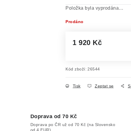
Položka byla vyprodána…
Prodáno
1 920 Kč
Měrná cena:
Kód zboží:
26544
Tisk
Zeptat se
S
Doprava od 70 Kč
Doprava po ČR už od 70 Kč (na Slovensko
od 4 EUR).