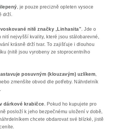
ilepený
, je pouze precizně opleten vysoce
 drží.
 voskované nitě značky
„
Linhasita”
. Jde o
ití nejvyšší kvality, které jsou stálobarevné,
ání krásně drží tvar. To zajišťuje i dlouhou
íku (nitě jsou vyrobeny ze stoprocentního
nastavuje posuvným (klouzavým) uzlíkem
,
 nebo zmenšíte obvod dle potřeby. Náhrdelník
.
v dárkové krabičce
. Pokud ho kupujete pro
rně posloží k jeho bezpečnému uložení v době,
 náhrdelníkem chcete obdarovat své blízké, jistě
ceníte.