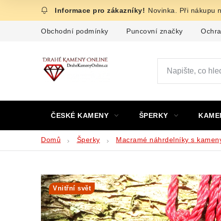
Přejít
Novinka. Při nákupu 
na
obsah
Obchodní podmínky
Puncovní značky
Ochra
ČESKÉ KAMENY
ŠPERKY
KAME
Domů
Šperky
Macramé náhrdelníky s kamen
Vnitřní svět