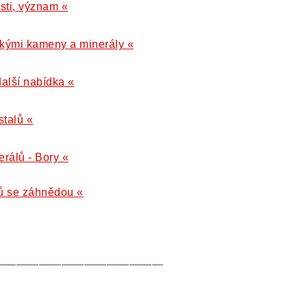
sti, význam «
skými kameny a minerály «
další nabídka «
stalů «
erálů - Bory «
ků se záhnědou «
———————————————