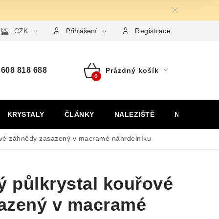
ormulář pro uplatnění reklamace
CZK
Formulář pro odstoupení od
Přihlášení
Registrace
608 818 688
Prázdný košík
Nákupní
košík
KRYSTALY
ČLÁNKY
NALEZIŠTĚ
NÁŠ PŘÍBĚH
řové záhnědy zasazený v macramé náhrdelníku
ý půlkrystal kouřové
azený v macramé