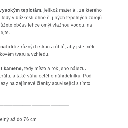
 vysokým teplotám
, jelikož materiál, ze kterého
 tedy v blízkosti ohně či jiných tepelných zdrojů
můžete občas lehce omýt vlažnou vodou, na
ejte.
nafotili
z různých stran a úhlů, aby jste měli
lkovém tvaru a vzhledu.
ist kamene
, tedy místo a rok jeho nálezu.
rálu, a také váhu celého náhrdelníku. Pod
azy na zajímavé články související s tímto
———————————————
elný až do 76 cm