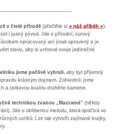
———————————————
i v čisté přírodě
(přečtěte si
» náš příběh «
),
ost i jasný původ. Jde o přírodní, surový
působem opracovaný ani jinak upravený a je
ém stavu, aby si uchoval svoje jedinečné
lníku jsme pečlivě vybrali
, aby byl příjemný
 opravdu krásným dojmem. Zohlednili jsme
rch a celkovou kvalitu drahého kamene.
ručně technikou zvanou „Macramé”
(někdy
ní). Jde o oblíbenou metodu, která spočívá ve
různých uzlíků. Lze tak vytvořit zajímavé krajky,
ry.