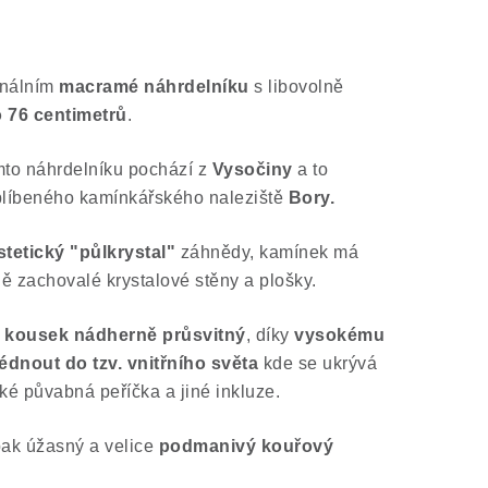
inálním
macramé náhrdelníku
s libovolně
o 76 centimetrů
.
mto náhrdelníku pochází z
Vysočiny
a to
blíbeného kamínkářského naleziště
Bory.
stetický "půlkrystal"
záhnědy, kamínek má
ě zachovalé krystalové stěny a plošky.
ý kousek nádherně průsvitný
, díky
vysokému
dnout do tzv. vnitřního světa
kde se ukrývá
také půvabná peříčka a jiné inkluze.
ak úžasný a velice
podmanivý kouřový