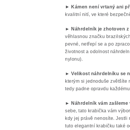
►
Kámen není vrtaný ani př
kvalitní nití, ve které bezpečně
► Náhrdelník je zhotoven z
věhlasnou značku brazilských n
pevné, netřepí se a po zpracov
životnost a odolnost náhrdeln
nylonu).
► Velikost náhrdelníku se 
kterým si jednoduše zvětšíte
tedy padne opravdu každému
► Náhrdelník vám zašleme 
sebe, tato krabička vám výbo
kdy jej právě nenosíte. Jestli
tuto elegantní krabičku také o