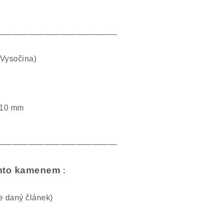
———————————————
Vysočina)
 10 mm
———————————————
tímto kamenem
:
te daný článek)