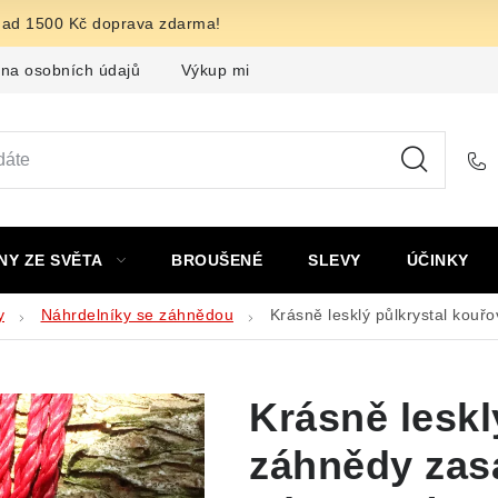
nad 1500 Kč doprava zdarma!
na osobních údajů
Výkup minerálů a drahých kamenů
F
NY ZE SVĚTA
BROUŠENÉ
SLEVY
ÚČINKY
y
Náhrdelníky se záhnědou
Krásně lesklý půlkrystal kou
Krásně leskl
záhnědy zas