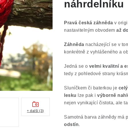
náhrdelníku
Pravá česká záhněda
v orig
nastavitelným obvodem
až d
Záhněda
nacházející se v to
konkrétně z vyhlášeného a o
Jedná se o
velmi kvalitní a e
tedy z pohledové strany krásn
Sluníčkem či baterkou je
cel
lesku
lze pak i
výborně nahlé
nejen vynikající čistota, ale 
+ další (3)
Samotná barva záhnědy má p
odstín
.