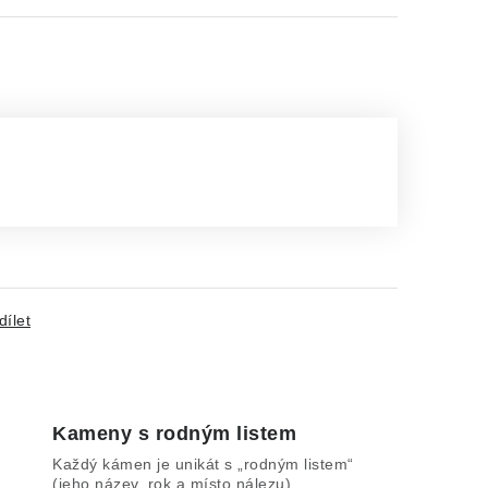
dílet
Kameny s rodným listem
Každý kámen je unikát s „rodným listem“
(jeho název, rok a místo nálezu).