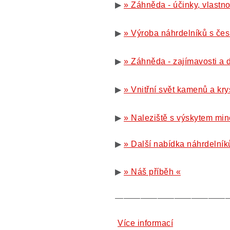
▶
» Záhněda - účinky, vlastno
▶
» Výroba náhrdelníků s če
▶
» Záhněda - zajímavosti a 
▶
» Vnitřní svět kamenů a kry
▶
» Naleziště s výskytem min
▶
» Další nabídka náhrdelní
▶
» Náš příběh «
—————————————
Více informací