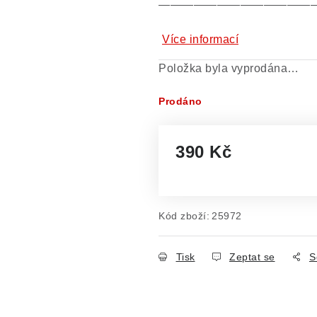
—————————————
Více informací
Položka byla vyprodána…
Prodáno
390 Kč
Měrná cena:
Kód zboží:
25972
Tisk
Zeptat se
S