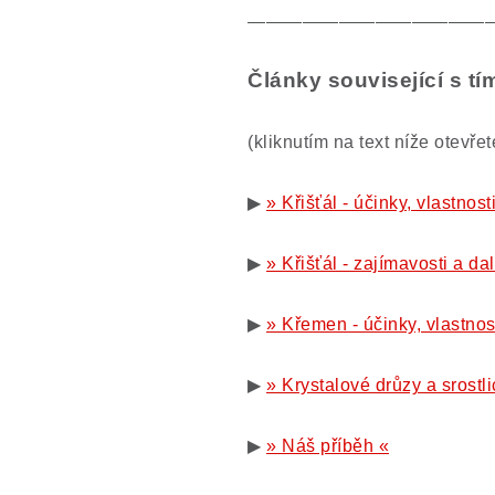
—————————————
Články související s t
(kliknutím na text níže otevře
▶
» Křišťál - účinky, vlastnos
▶
» Křišťál - zajímavosti a da
▶
» Křemen - účinky, vlastnos
▶
» Krystalové drůzy a srostli
▶
» Náš příběh «