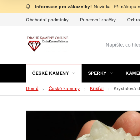
Přejít
Novinka. Při nákupu 
na
obsah
Obchodní podmínky
Puncovní značky
Ochra
ČESKÉ KAMENY
ŠPERKY
KAME
Domů
České kameny
Křišťál
Krystalová 