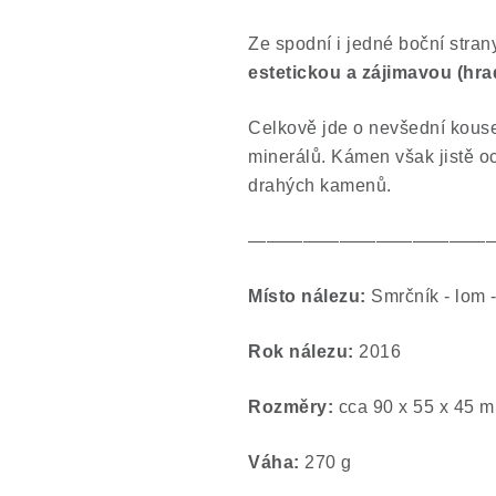
Ze spodní i jedné boční stra
estetickou a zájimavou (hr
Celkově jde o nevšední kousek
minerálů. Kámen však jistě oce
drahých kamenů.
—————————————
Místo nálezu:
Smrčník -
Rok nálezu:
2016
Rozměry:
cca 90 x 55 x 45 
Váha:
270 g