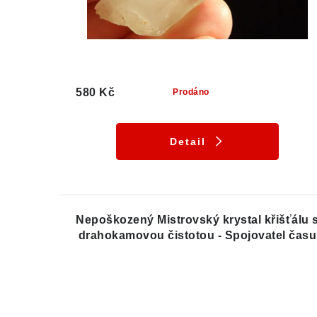
580 Kč
Prodáno
Detail
Nepoškozený Mistrovský krystal křišťálu 
drahokamovou čistotou - Spojovatel času