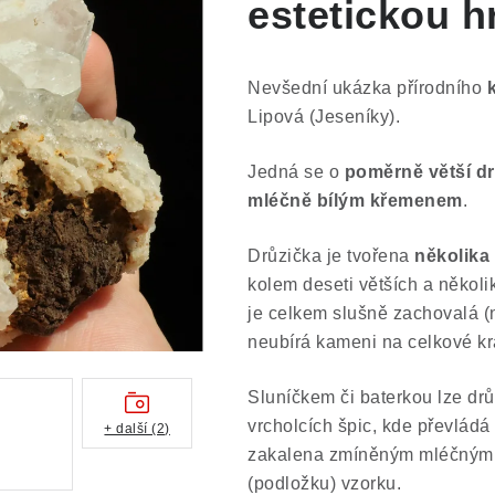
estetickou 
Nevšední ukázka přírodního
k
Lipová (Jeseníky).
Jedná se o
poměrně větší d
mléčně bílým křemenem
.
Drůzička je tvořena
několika 
kolem deseti větších a někol
je celkem slušně zachovalá (ně
neubírá kameni na celkové kr
Sluníčkem či baterkou lze drů
vrcholcích špic, kde převládá 
+ další (2)
zakalena zmíněným mléčným k
(podložku) vzorku.