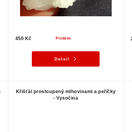
450 Kč
Prodáno
Detail
s
Křišťál prostoupený mlhovinami a peříčky
- Vysočina