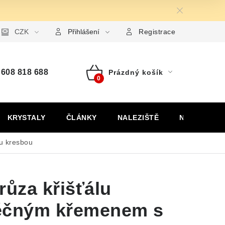
ormulář pro uplatnění reklamace
CZK
Formulář pro odstoupení od
Přihlášení
Registrace
608 818 688
Prázdný košík
Nákupní
košík
KRYSTALY
ČLÁNKY
NALEZIŠTĚ
NÁŠ PŘÍBĚH
u kresbou
růza křišťálu
éčným křemenem s