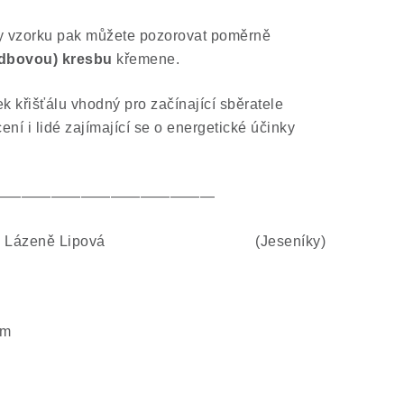
ny vzorku pak můžete pozorovat poměrně
adbovou) kresbu
křemene.
 křišťálu vhodný pro začínající sběratele
ní i lidé zajímající se o energetické účinky
———————————————
 lom - Lázeně Lipová (Jeseníky)
mm