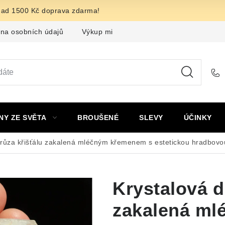
nad 1500 Kč doprava zdarma!
na osobních údajů
Výkup minerálů a drahých kamenů
F
NY ZE SVĚTA
BROUŠENÉ
SLEVY
ÚČINKY
drůza křišťálu zakalená mléčným křemenem s estetickou hradbovo
Krystalová d
zakalená ml