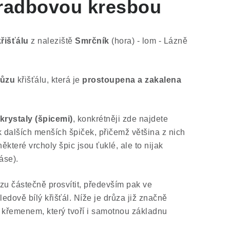
hradbovou kresbou
řišťálu
z naleziště
Smrčník
(hora) - lom - Lázně
růzu
křišťálu, která je
prostoupena a zakalena
krystaly (špicemi)
, konkrétněji zde najdete
ik dalších menších špiček, přičemž
většina z nich
které vrcholy špic jsou ťuklé, ale to nijak
áse).
zu částečně prosvítit, především pak ve
ledově bílý křišťál. Níže je drůza již značně
řemenem, který tvoří i samotnou základnu