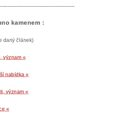
———————————————
ímno kamenem :
te daný článek)
ti, význam «
lší nabídka «
ti, význam «
ce «