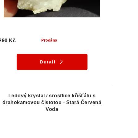
290 Kč
Prodáno
Detail
Ledový krystal / srostlice křišťálu s
drahokamovou čistotou - Stará Červená
Voda