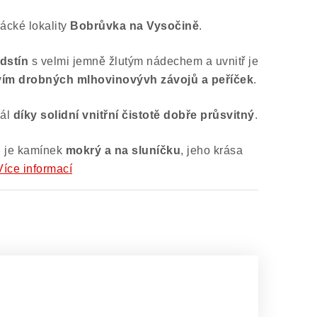
rácké lokality
Bobrůvka na Vysočině
.
odstín
s velmi jemně žlutým nádechem a uvnitř je
ím drobných mlhovinovývh závojů a peříček
.
ťál
díky solidní vnitřní čistotě dobře průsvitný
.
h je kamínek
mokrý a na sluníčku
, jeho krása
Více informací