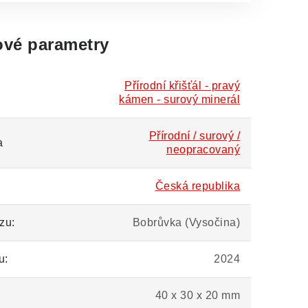
vé parametry
Přírodní křišťál - pravý
kámen - surový minerál
Přírodní / surový /
a
neopracovaný
Česká republika
zu:
Bobrůvka (Vysočina)
u:
2024
40 x 30 x 20 mm