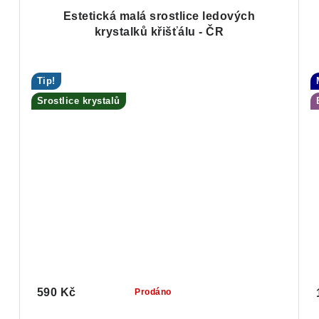
Estetická malá srostlice ledových
krystalků křišťálu - ČR
Tip!
Srostlice krystalů
590 Kč
Prodáno