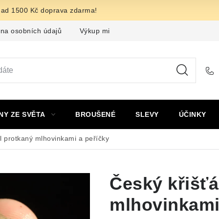
nad 1500 Kč doprava zdarma!
na osobních údajů
Výkup minerálů a drahých kamenů
F
NY ZE SVĚTA
BROUŠENÉ
SLEVY
ÚČINKY
l protkaný mlhovinkami a peříčky
Český křišťá
mlhovinkami