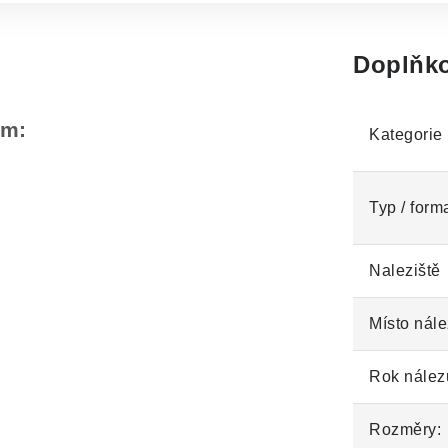
Doplňko
em:
Kategorie
Typ / form
Naleziště
Místo nále
Rok nález
Rozměry: