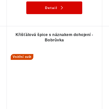
Detail
Křišťálová špice s náznakem dohojení -
Bobrůvka
Vnitřní svět