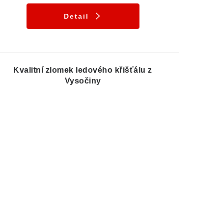
Detail
Kvalitní zlomek ledového křišťálu z
Vysočiny