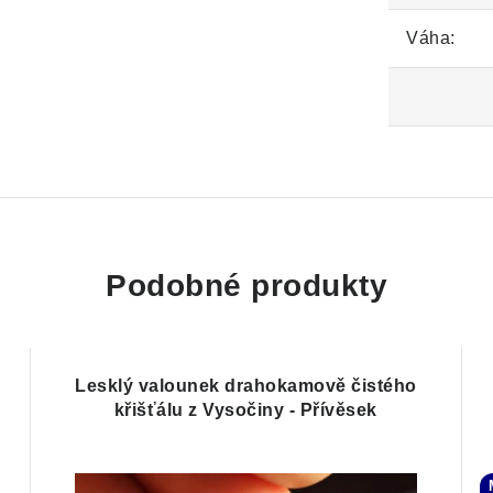
Váha:
Podobné produkty
Lesklý valounek drahokamově čistého
křišťálu z Vysočiny - Přívěsek