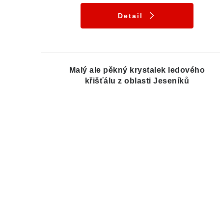
Detail
Malý ale pěkný krystalek ledového
křišťálu z oblasti Jeseníků