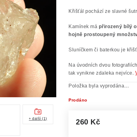
Křišťál pochází ze slavné šut
Kamínek má
přirozený bílý 
hojně prostoupený množstv
Sluníčkem či baterkou je křiš
Na úvodních dvou fotografiíc
tak vynikne zdaleka nejvíce.
Položka byla vyprodána…
Prodáno
+ další (1)
260 Kč
Měrná cena: