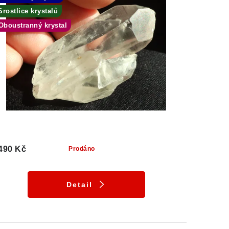
Srostlice krystalů
Oboustranný krystal
490 Kč
Prodáno
Detail