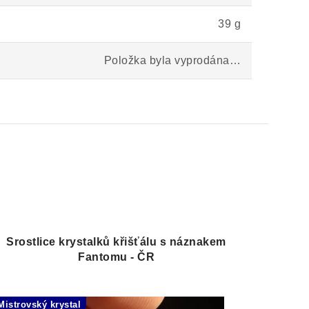
39 g
Položka byla vyprodána…
Srostlice krystalků křišťálu s náznakem
Fantomu - ČR
Mistrovský krystal