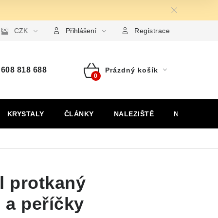
ormulář pro uplatnění reklamace
CZK
Formulář pro odstoupení od
Přihlášení
Registrace
608 818 688
Prázdný košík
Nákupní
košík
KRYSTALY
ČLÁNKY
NALEZIŠTĚ
NÁŠ PŘÍBĚH
l protkaný
 a peříčky