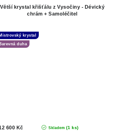
Větší krystal křišťálu z Vysočiny - Dévický
chrám + Samoléčitel
Mistrovský krystal
Barevná duha
12 600 Kč
(1 ks)
Skladem