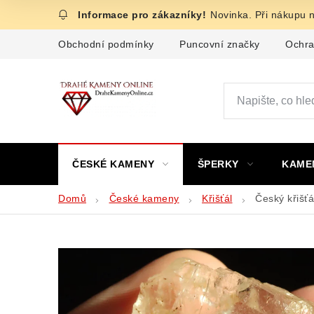
Přejít
Novinka. Při nákupu 
na
obsah
Obchodní podmínky
Puncovní značky
Ochra
ČESKÉ KAMENY
ŠPERKY
KAME
Domů
České kameny
Křišťál
Český křišťá