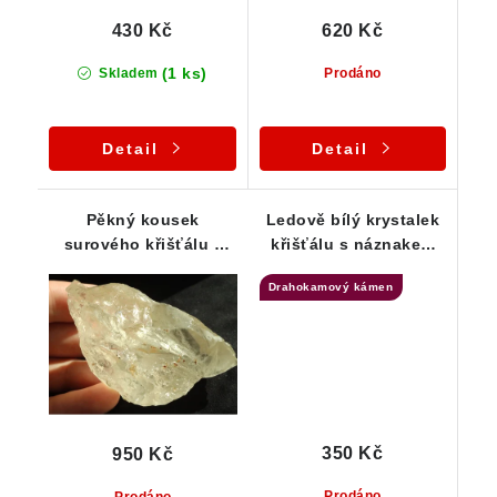
430 Kč
620 Kč
(1 ks)
Skladem
Prodáno
Detail
Detail
Pěkný kousek
Ledově bílý krystalek
surového křišťálu z
křišťálu s náznakem
oblasti Vysočiny
Fantomu
Drahokamový kámen
350 Kč
950 Kč
Prodáno