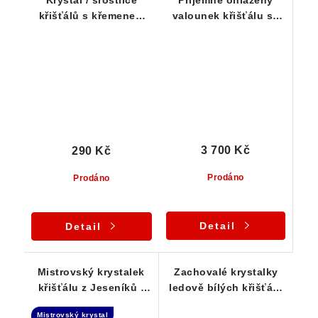
Krystal / srostlice
Příjemně ohlazený
křišťálů s křemenem
valounek křišťálu se
pro začátečníky
slušnou vnitřní
čistotou - kvalitní
kousek
3 700 Kč
290 Kč
Prodáno
Prodáno
Detail
Detail
Mistrovský krystalek
Zachovalé krystalky
křišťálu z Jeseníků -
ledově bílých křišťálů
Isis
- Série 10-ti kousků /
Mistrovský krystal