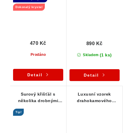
ČR
Dokonalý krystal
470 Kč
890 Kč
(1 ks)
Prodáno
Skladem
Detail
Detail
Surový křišťál s
Luxusní vzorek
několika drobnými
drahokamového
duhovými odlesky
křišťálu s ledově
Tip!
průzračnou barvou a
sametově ohlazeným
povrchem