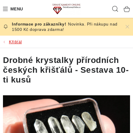
Přejít
Hleda
na
obsah
Novinka. Při nákupu nad
ČESKÉ KAMENY
1500 Kč doprava zdarma!
ŠPERKY
Křišťál
KAMENY ZE SVĚTA
Drobné krystalky přírodních
českých křišťálů - Sestava 10-
BROUŠENÉ
ti kusů
SLEVY
ÚČINKY
KRYSTALY