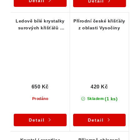
Detail
Detail
Ledově bílé krystalky
Přírodní české křišťály
surových křišťálů z
z oblasti Vysočiny
oblasti Jeseníků -
Série 10 ks
650 Kč
420 Kč
(1 ks)
Prodáno
Skladem
Detail
Detail