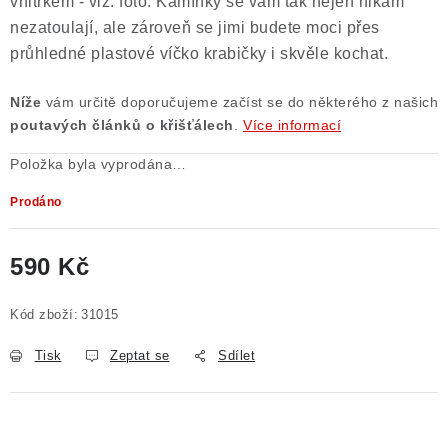
vnitřkem - viz. foto. Kamínky se vám tak nejen nikam
nezatoulají, ale zároveň se jimi budete moci přes
průhledné plastové víčko krabičky i skvěle kochat.
Níže
vám určitě doporučujeme začíst se do některého z našich
poutavých článků o křišťálech
.
Více informací
Položka byla vyprodána…
Prodáno
590 Kč
Měrná cena:
Kód zboží:
31015
Tisk
Zeptat se
Sdílet