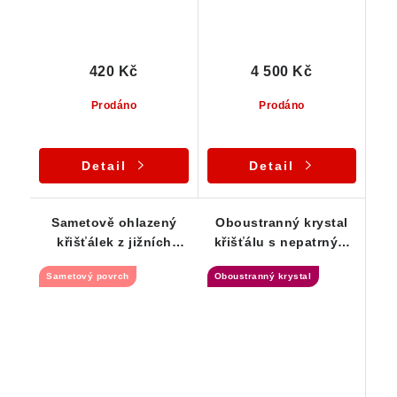
420 Kč
4 500 Kč
Prodáno
Prodáno
Detail
Detail
Sametově ohlazený
Oboustranný krystal
křišťálek z jižních
křišťálu s nepatrným
Čech
náznakem Fantomu
Sametový povrch
Oboustranný krystal