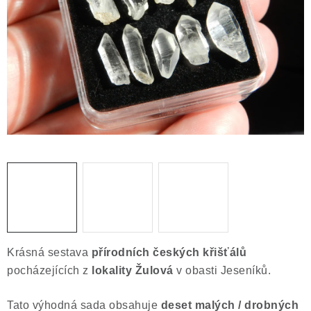
ČLÁNKY
NALEZIŠTĚ
NÁŠ PŘÍBĚH
VIDEOGALERIE
KONTAKT
MISTROVSKÉ KRYSTALY
Obchodní podmínky
Puncovní značky
Ochrana osobních údajů
Krásná sestava
přírodních českých křišťálů
Výkup minerálů a drahých kamenů
pocházejících z
lokality Žulová
v obasti Jeseníků.
Formulář pro uplatnění reklamace
Tato výhodná sada obsahuje
deset malých / drobných
Formulář pro odstoupení od smlouvy