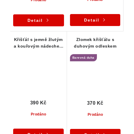
Prodáno
Detail
Detail
Křišťál s jemně žlutým
Zlomek křišťálu s
a kouřovým nádechem
duhovým odleskem
- Vysočina
Barevná duha
390 Kč
370 Kč
Prodáno
Prodáno