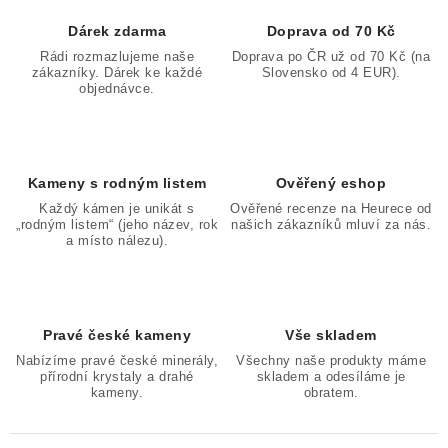
Dárek zdarma
Doprava od 70 Kč
Rádi rozmazlujeme naše
Doprava po ČR už od 70 Kč (na
zákazníky. Dárek ke každé
Slovensko od 4 EUR).
objednávce.
Kameny s rodným listem
Ověřený eshop
Každý kámen je unikát s
Ověřené recenze na Heurece od
„rodným listem“ (jeho název, rok
našich zákazníků mluví za nás.
a místo nálezu).
Pravé české kameny
Vše skladem
Nabízíme pravé české minerály,
Všechny naše produkty máme
přírodní krystaly a drahé
skladem a odesíláme je
kameny.
obratem.