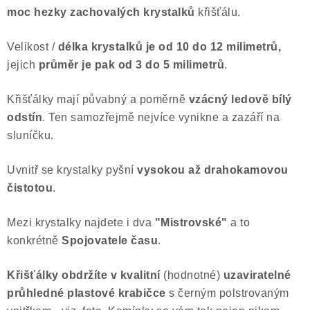
moc hezky zachovalých krystalků
křišťálu.
Poučení o právu na odstoupení od smlouvy
Velikost /
délka krystalků je
od 10 do 12 milimetrů,
jejich
průměr je pak od 3 do 5 milimetrů
.
Křišťálky mají půvabný a poměrně
vzácný ledově bílý
odstín
. Ten samozřejmě nejvíce vynikne a zazáří na
sluníčku.
Uvnitř se krystalky pyšní
vysokou až drahokamovou
čistotou
.
Mezi krystalky najdete i dva
"Mistrovské"
a to
konkrétně
Spojovatele času
.
Křišťálky obdržíte v kvalitní
(hodnotné)
uzaviratelné
průhledné plastové krabičce
s černým polstrovaným