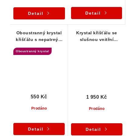
Detail
Detail
Oboustranný krystal
Krystal křišťálu se
křišťálu s nepatrným
slušnou vnitřní
náznakem Fantomu
čistotou - Vysočina
Oboustranný krystal
550 Kč
1 950 Kč
Prodáno
Prodáno
Detail
Detail