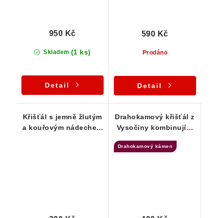
950 Kč
590 Kč
(1 ks)
Skladem
Prodáno
Detail
Detail
Křišťál s jemně žlutým
Drahokamový křišťál z
a kouřovým nádechem
Vysočiny kombinující
- Vysočina
lesklý a lehce
Drahokamový kámen
ohlazený povrch