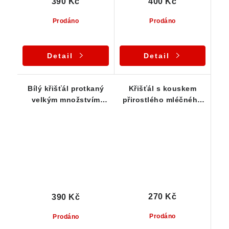
390 Kč
400 Kč
Prodáno
Prodáno
Detail
Detail
Bílý křišťál protkaný
Křišťál s kouskem
velkým množstvím
přirostlého mléčného
drobných bublinek
křemene
270 Kč
390 Kč
Prodáno
Prodáno