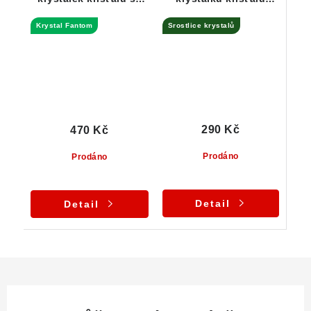
vzácným vnitřním
prostoupená
Krystal Fantom
Srostlice krystalů
Fantomem
křemenem
290 Kč
470 Kč
Prodáno
Prodáno
Detail
Detail