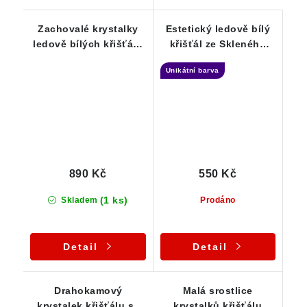
Zachovalé krystalky
Estetický ledově bílý
ledově bílých křišťálů
křišťál ze Skleného
- Série 10-ti kousků /
nad Oslavou -
Unikátní barva
ČR
Vysočina
890 Kč
550 Kč
(1 ks)
Skladem
Prodáno
Detail
Detail
Drahokamový
Malá srostlice
krystalek křišťálu se
krystalků křišťálu