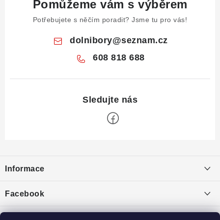
Pomůžeme vám s výběrem
Potřebujete s něčím poradit? Jsme tu pro vás!
dolnibory
@
seznam.cz
608 818 688
Z
á
Informace
p
a
Obchodní podmínky
Facebook
t
Puncovní značky
í