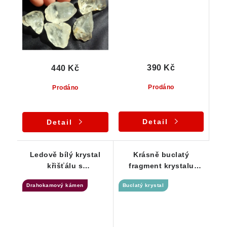
390 Kč
440 Kč
Prodáno
Prodáno
Detail
Detail
Ledově bílý krystal
Krásně buclatý
křišťálu s
fragment krystalu
drahokamovou
křišťálu - Jeseníky
Drahokamový kámen
Buclatý krystal
čistotou a náznakem
Fantomu