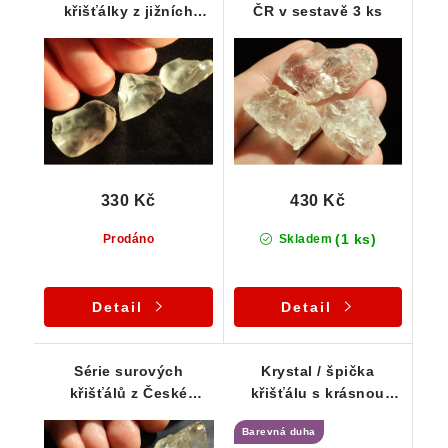
křišťálky z jižních
ČR v sestavě 3 ks
Čech - skupinka 3 ks
330 Kč
430 Kč
(1 ks)
Prodáno
Skladem
Detail
Detail
Série surových
Krystal / špička
křišťálů z České
křišťálu s krásnou
Republiky - 5 ks
barevnou duhou
Barevná duha