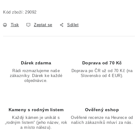
Měrná cena:
Kód zboží:
29092
Tisk
Zeptat se
Sdílet
Dárek zdarma
Doprava od 70 Kč
Rádi rozmazlujeme naše
Doprava po ČR už od 70 Kč (na
zákazníky. Dárek ke každé
Slovensko od 4 EUR).
objednávce.
Kameny s rodným listem
Ověřený eshop
Každý kámen je unikát s
Ověřené recenze na Heurece od
„rodným listem“ (jeho název, rok
našich zákazníků mluví za nás.
a místo nálezu).