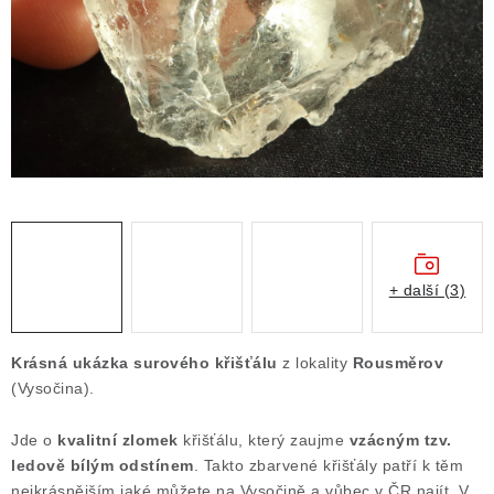
ČLÁNKY
NALEZIŠTĚ
NÁŠ PŘÍBĚH
VIDEOGALERIE
KONTAKT
MISTROVSKÉ KRYSTALY
+ další (3)
Obchodní podmínky
Puncovní značky
Krásná ukázka surového křišťálu
z lokality
Rousměrov
Ochrana osobních údajů
(Vysočina).
Výkup minerálů a drahých kamenů
Jde o
kvalitní zlomek
křišťálu, který zaujme
vzácným tzv.
Formulář pro uplatnění reklamace
ledově bílým odstínem
. Takto zbarvené křišťály patří k těm
Formulář pro odstoupení od smlouvy
nejkrásnějším jaké můžete na Vysočině a vůbec v ČR najít. V