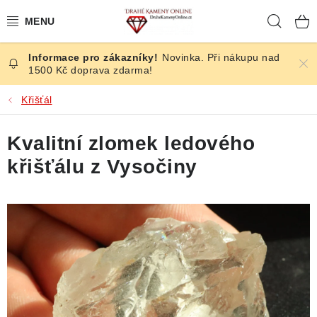
Přejít
Hleda
na
obsah
Novinka. Při nákupu nad
ČESKÉ KAMENY
1500 Kč doprava zdarma!
ŠPERKY
Křišťál
KAMENY ZE SVĚTA
Kvalitní zlomek ledového
křišťálu z Vysočiny
BROUŠENÉ
SLEVY
ÚČINKY
KRYSTALY