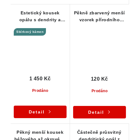
Estetický kousek
Pěkně zbarvený menší
opálu s dendrity a
vzorek přírodního
seříznutou plochou -
českého opálu
Sbírkový kámen
Slovensko
1 450 Kč
120 Kč
Prodáno
Prodáno
Detail
Detail
Pěkný menší kousek
Částečně průsvitný
béžového až okrového
dendritický opál z