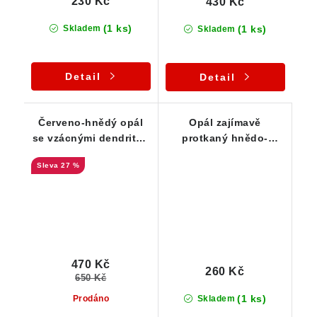
230 Kč
430 Kč
(1 ks)
(1 ks)
Skladem
Skladem
Detail
Detail
Červeno-hnědý opál
Opál zajímavě
se vzácnými dendrity -
protkaný hnědo-
Herľany
oranžovým limonitem
27 %
470 Kč
260 Kč
650 Kč
(1 ks)
Prodáno
Skladem