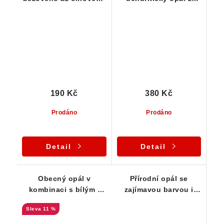
opálu
jižních Čech
190 Kč
380 Kč
Prodáno
Prodáno
Detail
Detail
Obecný opál v
Přírodní opál se
kombinaci s bílým -
zajímavou barvou i
Lokalita Smrček
strukturou - Slovensko
11 %