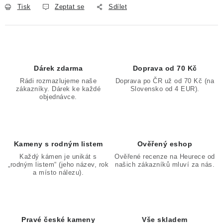
Tisk
Zeptat se
Sdílet
Dárek zdarma
Doprava od 70 Kč
Rádi rozmazlujeme naše
Doprava po ČR už od 70 Kč (na
zákazníky. Dárek ke každé
Slovensko od 4 EUR).
objednávce.
Kameny s rodným listem
Ověřený eshop
Každý kámen je unikát s
Ověřené recenze na Heurece od
„rodným listem“ (jeho název, rok
našich zákazníků mluví za nás.
a místo nálezu).
Pravé české kameny
Vše skladem