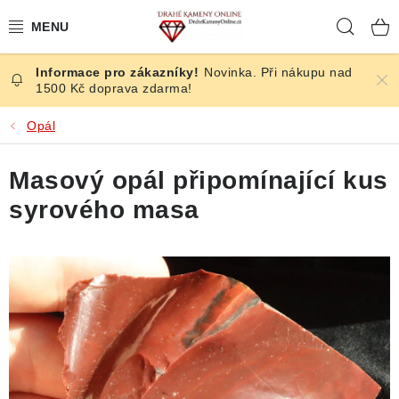
Přejít
Hleda
na
obsah
Novinka. Při nákupu nad
ČESKÉ KAMENY
1500 Kč doprava zdarma!
ŠPERKY
Opál
KAMENY ZE SVĚTA
Masový opál připomínající kus
syrového masa
BROUŠENÉ
SLEVY
ÚČINKY
KRYSTALY