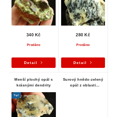
340 Kč
280 Kč
Prodáno
Prodáno
Detail
Detail
Menší plochý opál s
Surový hnědo-zelený
krásnými dendrity
opál z oblasti
Vysočiny
Tip!