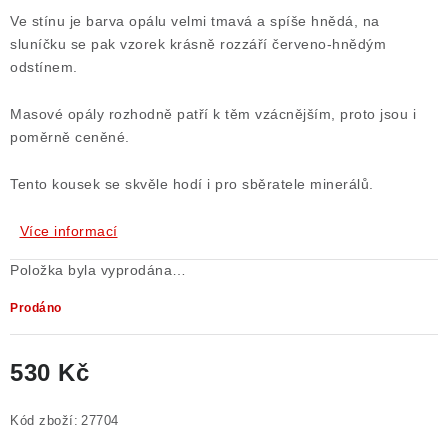
Ve stínu je barva opálu velmi tmavá a spíše hnědá, na
Poučení o právu na odstoupení od smlouvy
sluníčku se pak vzorek krásně rozzáří červeno-hnědým
odstínem.
Masové opály rozhodně patří k těm vzácnějším, proto jsou i
poměrně ceněné.
Tento kousek se skvěle hodí i pro sběratele minerálů.
Více informací
Položka byla vyprodána…
Prodáno
530 Kč
Měrná cena:
Kód zboží:
27704