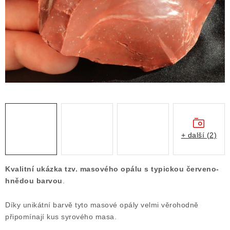
ČLÁNKY
NALEZIŠTĚ
NÁŠ PŘÍBĚH
VIDEOGALERIE
KONTAKT
MISTROVSKÉ KRYSTALY
+ další (2)
Obchodní podmínky
Puncovní značky
Kvalitní ukázka tzv. masového opálu s typickou červeno-
Ochrana osobních údajů
hnědou barvou
.
Výkup minerálů a drahých kamenů
Díky unikátní barvě tyto masové opály velmi věrohodně
Formulář pro uplatnění reklamace
připomínají kus syrového masa.
Formulář pro odstoupení od smlouvy