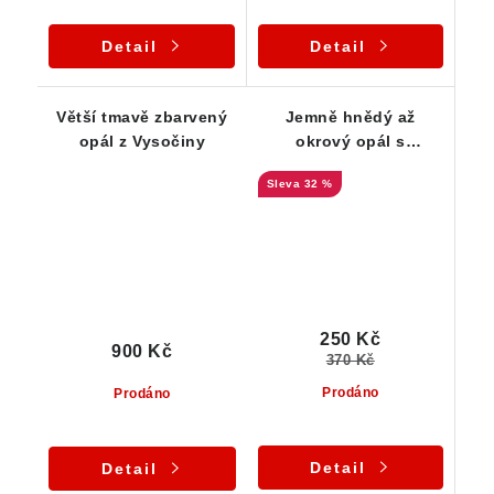
Detail
Detail
Větší tmavě zbarvený
Jemně hnědý až
opál z Vysočiny
okrový opál s
drobnými dendrity
32 %
250 Kč
900 Kč
370 Kč
Prodáno
Prodáno
Detail
Detail