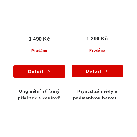
1 290 Kč
1 490 Kč
Prodáno
Prodáno
Detail
Detail
Originální stříbrný
Krystal záhnědy s
přívěsek s kouřově
podmanivou barvou a
zbarveným krystalem
vysokou čistotou -
záhnědy
přívěsek