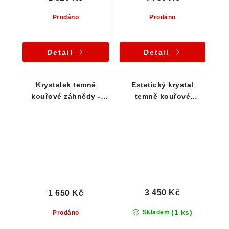
Prodáno
Prodáno
Detail
Detail
Krystalek temně
Estetický krystal
kouřové záhnědy -
temně kouřové
Elestial dar Andělů -
záhnědy zasazený v
Stříbrný přívěsek
nápaditém stříbrném
přívěsku
3 450 Kč
1 650 Kč
(1 ks)
Skladem
Prodáno