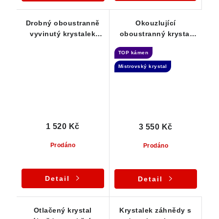
Drobný oboustranně
Okouzlující
vyvinutý krystalek
oboustranný krystal
záhnědy v kvalitně
záhnědy v přívěsku -
TOP kámen
zpracovaném
Elestial dar Andělů
stříbrném přívěsku
Mistrovský krystal
1 520 Kč
3 550 Kč
Prodáno
Prodáno
Detail
Detail
Otlačený krystal
Krystalek záhnědy s