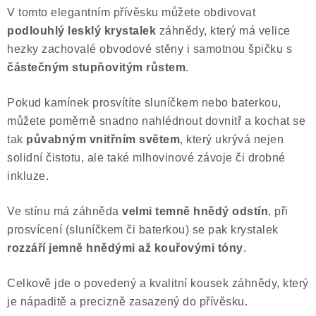
V tomto elegantním přívěsku můžete obdivovat
Poučení o právu na odstoupení od smlouvy
podlouhlý lesklý krystalek
záhnědy, který má velice
hezky zachovalé obvodové stěny i samotnou špičku s
částečným stupňovitým růstem
.
Pokud kamínek prosvítíte sluníčkem nebo baterkou,
můžete poměrně snadno nahlédnout dovnitř a kochat se
tak
půvabným vnitřním světem
, který ukrývá nejen
solidní čistotu, ale také mlhovinové závoje či drobné
inkluze.
Ve stínu má záhněda
velmi temně hnědý odstín
, při
prosvícení (sluníčkem či baterkou) se pak krystalek
rozzáří jemně hnědými až kouřovými tóny
.
Celkově jde o povedený a kvalitní kousek záhnědy, který
je nápaditě a precizně zasazený do přívěsku.