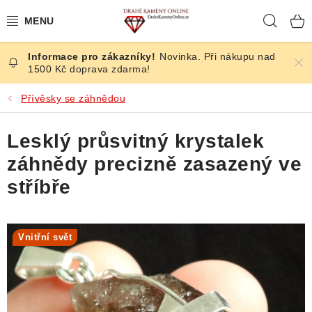
Přejít
Hleda
na
obsah
Novinka. Při nákupu nad
ČESKÉ KAMENY
1500 Kč doprava zdarma!
ŠPERKY
Přívěsky se záhnědou
KAMENY ZE SVĚTA
Lesklý průsvitný krystalek
záhnědy precizně zasazený ve
BROUŠENÉ
stříbře
SLEVY
Vnitřní svět
ÚČINKY
KRYSTALY