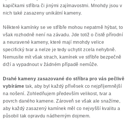
kapičkami stříbra či jinými zajímavostmi. Mnohdy jsou v
nich také zasazeny unikátní kameny.
Některé kamínky se ve stříbře mohou nepatrně hýbat, to
však rozhodně není na závadu. Jde totiž o čistě přírodní
a neuravené kameny, které mají mnohdy velice
specifický tvar a nelze je tedy uchytit zcela nehybně.
Nemusíte mít však strach, kamínek ve stříbře bezpečně
drží a vypadnout v žádném případě nemůže.
Drahé kameny zasazované do stříbra pro vás pečlivě
vybíráme
tak, aby byl každý přívěsek co nejpříjemnější
na nošení. Zohledňujem především velikost, tvar a
povrch daného kamene. Zároveň se však ale snažíme,
aby každý zasazený kamínek měl co nejvyšší kvalitu a
působil tak opravdu nádherným dojmem.