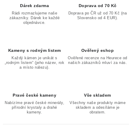
Dárek zdarma
Doprava od 70 Kč
Rádi rozmazlujeme naše
Doprava po ČR už od 70 Kč (na
zákazníky. Dárek ke každé
Slovensko od 4 EUR).
objednávce.
Kameny s rodným listem
Ověřený eshop
Každý kámen je unikát s
Ověřené recenze na Heurece od
„rodným listem“ (jeho název, rok
našich zákazníků mluví za nás.
a místo nálezu).
Pravé české kameny
Vše skladem
Nabízíme pravé české minerály,
Všechny naše produkty máme
přírodní krystaly a drahé
skladem a odesíláme je
kameny.
obratem.