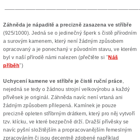
——————————————————————————
Záhněda je nápaditě a precizně zasazena ve stříbře
(925/1000). Jedná se o jedinečný šperk s čistě přírodním
a surovým kamenem, který není žádným způsobem
opracovaný a je ponechaný v původním stavu, ve kterém
byl v naší přírodě námi nalezen (přečtěte si "
Náš
příběh
")
Uchycení kamene ve stříbře je č
istě ruční práce
,
nejedná se tedy o žádnou strojní velkovýrobu a každý
přívěsek je originál. Záhněda navíc není vrtaná ani
žádným způsobem přilepená. Kamínek je pouze
precizně opleten stříbrným drátkem, který pro něj vytvoří
tzv. klícku, ve které bezpečně drží. Dražší přívěsky se
navíc pyšní složitějším a propracovanějším řemeslným
zpracováním či jsou decentně zdobené například