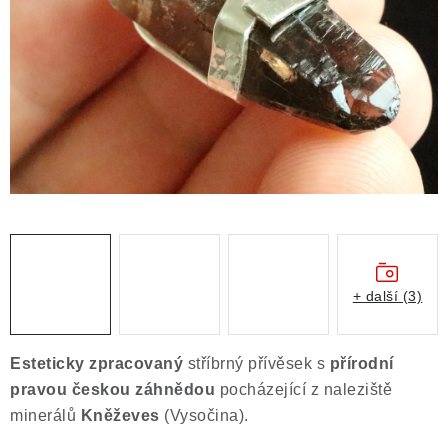
ČLÁNKY
NALEZIŠTĚ
NÁŠ PŘÍBĚH
VIDEOGALERIE
KONTAKT
MISTROVSKÉ KRYSTALY
+ další (3)
Obchodní podmínky
Puncovní značky
Ochrana osobních údajů
Esteticky zpracovaný
stříbrný přívěsek s
přírodní
Výkup minerálů a drahých kamenů
pravou českou záhnědou
pocházející z naleziště
Formulář pro uplatnění reklamace
minerálů
Kněževes
(Vysočina).
Formulář pro odstoupení od smlouvy