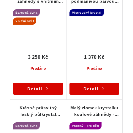
záhnědy s vnitřním
podmanivou barvou -
světem, duhou a
Isis
Barevná duha
Mistrovský krystal
drobným skorylem
Vnitřní svět
3 250 Kč
1 370 Kč
Prodáno
Prodáno
Detail
Detail
Krásně průsvitný
Malý zlomek krystalku
lesklý půlkrystal
kouřové záhnědy -
záhnědy s barevnou
stříbrný přívěsek
Barevná duha
Vhodný i pro děti
duhou - přívěsek