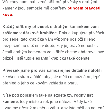
Všechny námi nabízené stříbrné přívěsky s drahými
kameny jsou samozřejmě opatřeny
puncem pravosti
kovu
.
Každý stříbrný přívěsek s drahým kamínkem vám
zašleme v dárkové krabičce.
Pokud kupujete přívěšek
pro sebe, tato krabička vám výborně posloží k jeho
bezpečnému uložení v době, kdy jej právě nenosíte.
Jestli drahým kamenem ve stříbře chcete obdarovat své
blízké, jistě tuto elegantní krabičku také oceníte.
Přívěsek jsme pro vás samozřejmě
detailně nafotili
ze všech stran a úhlů, aby jste měli co možná nejlepší
přehled o jeho celkovém vzhledu a tvaru.
Níže pod popiskem také naleznete tzv.
rodný list
kamene
, tedy místo a rok jeho nálezu. Vždy také
uvádíme přesný rozměr a váhu, aby jste měli co nejlepší