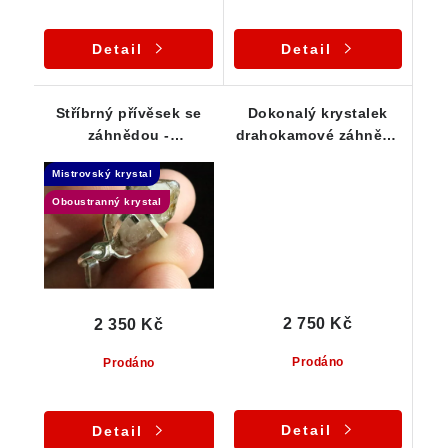
Detail
Detail
Stříbrný přívěsek se
Dokonalý krystalek
záhnědou -
drahokamové záhnědy
Oboustranný krystal
v decentním stříbrném
Mistrovský krystal
Elestial
přívěsku
Oboustranný krystal
2 750 Kč
2 350 Kč
Prodáno
Prodáno
Detail
Detail