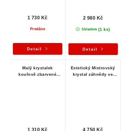
1 730 Kč
2 980 Kč
(1 ks)
Prodáno
Skladem
Detail
Detail
Malý krystalek
Estetický Mistrovský
kouřově zbarvené
krystal záhnědy ve
záhnědy ve stříbrném
stříbrném přívěsku -
přívěsku
Elestial dar Andělů
1 310 Kč
4 750 Kč