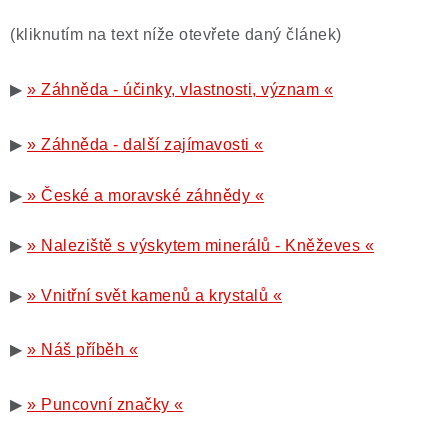
(kliknutím na text níže otevřete daný článek)
▶
» Záhněda - účinky, vlastnosti, význam «
▶
» Záhněda - další zajímavosti «
▶
» České a moravské záhnědy «
▶
» Naleziště s výskytem minerálů - Kněževes «
▶
» Vnitřní svět kamenů a krystalů «
▶
» Náš příběh «
▶
» Puncovní značky «