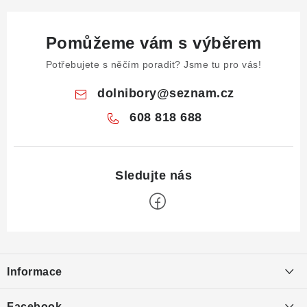
Pomůžeme vám s výběrem
Potřebujete s něčím poradit? Jsme tu pro vás!
dolnibory
@
seznam.cz
608 818 688
Z
á
Informace
p
a
Obchodní podmínky
Facebook