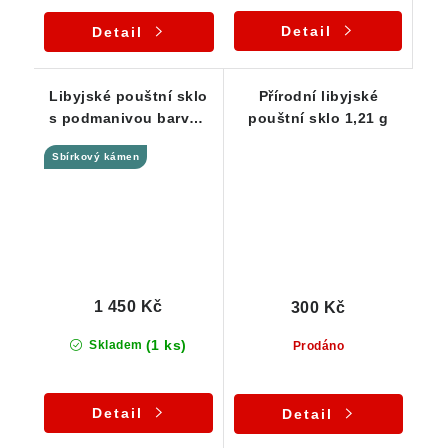
Detail
Detail
Libyjské pouštní sklo
Přírodní libyjské
s podmanivou barvou
pouštní sklo 1,21 g
a originálním tvarem -
Sbírkový kámen
5,15 g
1 450 Kč
300 Kč
(1 ks)
Skladem
Prodáno
Detail
Detail