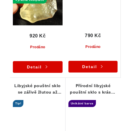
790 Kč
920 Kč
Prodáno
Prodáno
Detail
Detail
Libyjské pouštní sklo
Přírodní libyjské
se zářivě žlutou až
pouštní sklo s krásně
jemně zlatavou barvou
žlutou až zlatavou
Tip!
Unikátní barva
- 4,42 g
barvou - 3,38 g