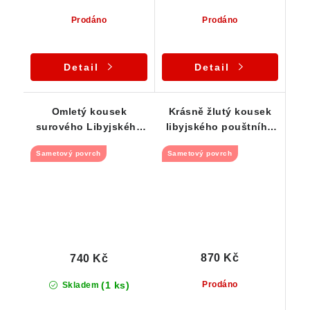
Prodáno
Prodáno
Detail
Detail
Omletý kousek
Krásně žlutý kousek
surového Libyjského
libyjského pouštního
pouštního skla - 3,68 g
skla - 3,57 g
Sametový povrch
Sametový povrch
870 Kč
740 Kč
(1 ks)
Prodáno
Skladem