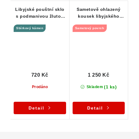
Libyjské pouštní sklo
Sametově ohlazený
s podmanivou žlutou
kousek libyjského
barvou 3,37 g
pouštního skla - 6,41 g
Sbírkový kámen
Sametový povrch
720 Kč
1 250 Kč
(1 ks)
Prodáno
Skladem
Detail
Detail