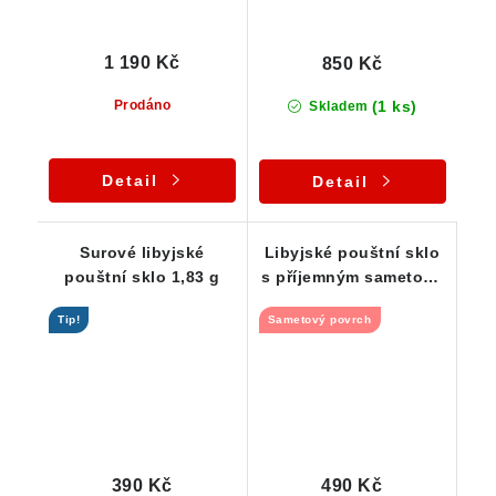
1 190 Kč
850 Kč
(1 ks)
Prodáno
Skladem
Detail
Detail
Surové libyjské
Libyjské pouštní sklo
pouštní sklo 1,83 g
s příjemným sametově
ohlazeným povrchem-
Tip!
Sametový povrch
2,39 g
390 Kč
490 Kč