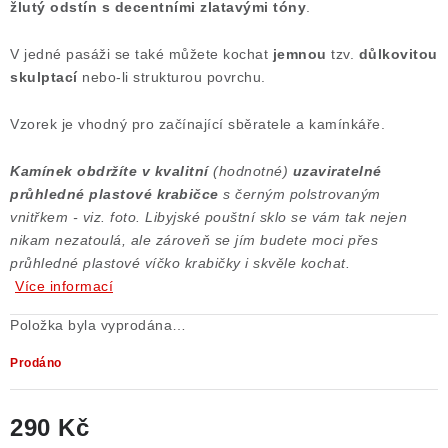
žlutý odstín s decentními zlatavými tóny
.
Poučení o právu na odstoupení od smlouvy
V jedné pasáži se také můžete kochat
jemnou
tzv.
důlkovitou
skulptací
nebo-li strukturou povrchu.
Vzorek je vhodný pro začínající sběratele a kamínkáře.
Kamínek obdržíte v kvalitní
(hodnotné)
uzaviratelné
průhledné plastové krabičce
s černým polstrovaným
vnitřkem - viz. foto. Libyjské pouštní sklo se vám tak nejen
nikam nezatoulá, ale zároveň se jím budete moci přes
průhledné plastové víčko krabičky i skvěle kochat.
Více informací
Položka byla vyprodána…
Prodáno
290 Kč