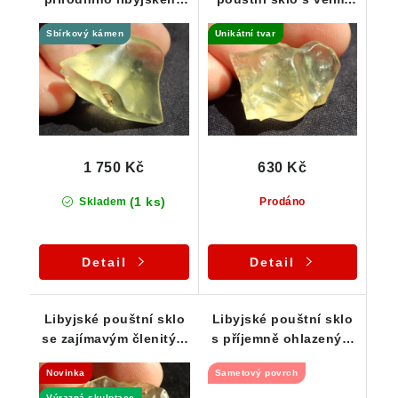
pouštního skla - 6,15 g
členitým tvarem - 3,10
Sbírkový kámen
Unikátní tvar
g
1 750 Kč
630 Kč
(1 ks)
Skladem
Prodáno
Detail
Detail
Libyjské pouštní sklo
Libyjské pouštní sklo
se zajímavým členitým
s příjemně ohlazeným
povrchem 4,26 g
povrchem 3,90 g
Novinka
Sametový povrch
Výrazná skulptace