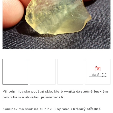
ČLÁNKY
NALEZIŠTĚ
NÁŠ PŘÍBĚH
VIDEOGALERIE
KONTAKT
MISTROVSKÉ KRYSTALY
+ další (1)
Obchodní podmínky
Puncovní značky
Ochrana osobních údajů
Přírodní libyjské pouštní sklo, které vyniká
částečně lesklým
Výkup minerálů a drahých kamenů
povrchem a skvělou průsvitností
.
Formulář pro uplatnění reklamace
Kamínek má však na sluníčku i
opravdu krásný středně
Formulář pro odstoupení od smlouvy