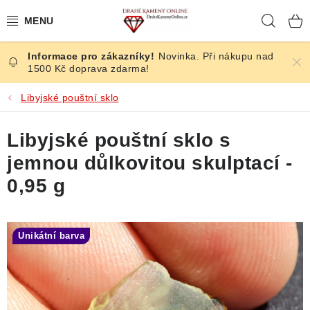
Přejít
Hleda
na
obsah
Novinka. Při nákupu nad
ČESKÉ KAMENY
1500 Kč doprava zdarma!
ŠPERKY
Libyjské pouštní sklo
KAMENY ZE SVĚTA
Libyjské pouštní sklo s
jemnou důlkovitou skulptací -
BROUŠENÉ
0,95 g
SLEVY
Unikátní barva
ÚČINKY
KRYSTALY