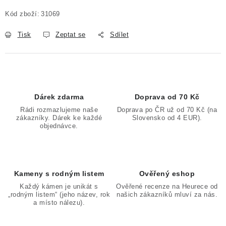
Měrná cena:
Kód zboží:
31069
Tisk
Zeptat se
Sdílet
Dárek zdarma
Doprava od 70 Kč
Rádi rozmazlujeme naše
Doprava po ČR už od 70 Kč (na
zákazníky. Dárek ke každé
Slovensko od 4 EUR).
objednávce.
Kameny s rodným listem
Ověřený eshop
Každý kámen je unikát s
Ověřené recenze na Heurece od
„rodným listem“ (jeho název, rok
našich zákazníků mluví za nás.
a místo nálezu).