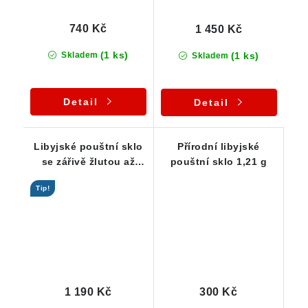
740 Kč
1 450 Kč
(1 ks)
(1 ks)
Skladem
Skladem
Detail
Detail
Libyjské pouštní sklo
Přírodní libyjské
se zářivě žlutou až
pouštní sklo 1,21 g
jemně zlatavou barvou
Tip!
- 4,42 g
1 190 Kč
300 Kč