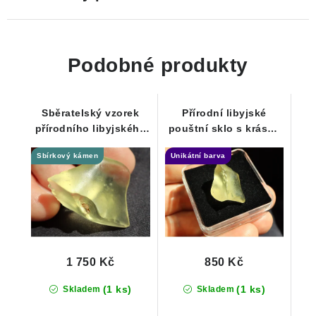
Podobné produkty
Sběratelský vzorek
Přírodní libyjské
přírodního libyjského
pouštní sklo s krásně
pouštního skla - 6,15 g
žlutou až zlatavou
Sbírkový kámen
Unikátní barva
barvou - 3,38 g
1 750 Kč
850 Kč
(1 ks)
(1 ks)
Skladem
Skladem