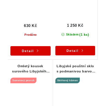
1 250 Kč
630 Kč
(1 ks)
Skladem
Prodáno
Detail
Detail
Omletý kousek
Libyjské pouštní sklo
surového Libyjského
s podmanivou barvou
pouštního skla - 3,68 g
a originálním tvarem -
Sametový povrch
Sbírkový kámen
5,15 g