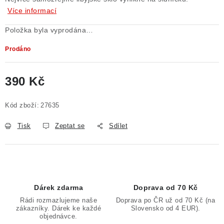
Více informací
Poučení o právu na odstoupení od smlouvy
Položka byla vyprodána…
Prodáno
390 Kč
Měrná cena:
Kód zboží:
27635
Tisk
Zeptat se
Sdílet
Dárek zdarma
Doprava od 70 Kč
Rádi rozmazlujeme naše
Doprava po ČR už od 70 Kč (na
zákazníky. Dárek ke každé
Slovensko od 4 EUR).
objednávce.