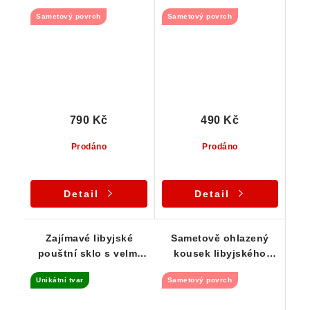
povrchem 3,90 g
ohlazeným povrchem-
Sametový povrch
Sametový povrch
2,39 g
790 Kč
490 Kč
Prodáno
Prodáno
Detail
Detail
Zajímavé libyjské
Sametově ohlazený
pouštní sklo s velmi
kousek libyjského
členitým tvarem - 3,10
pouštního skla - 6,41 g
Unikátní tvar
Sametový povrch
g