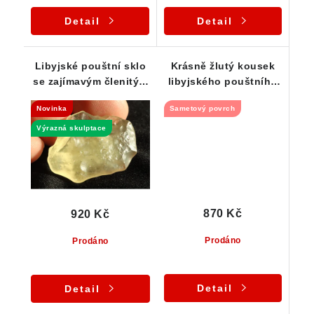
Detail
Detail
Libyjské pouštní sklo
Krásně žlutý kousek
se zajímavým členitým
libyjského pouštního
povrchem 4,26 g
skla - 3,57 g
Novinka
Sametový povrch
Výrazná skulptace
870 Kč
920 Kč
Prodáno
Prodáno
Detail
Detail