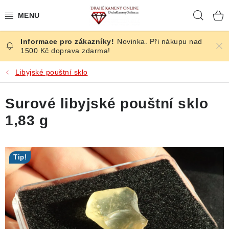
Přejít
Hleda
na
obsah
Novinka. Při nákupu nad
ČESKÉ KAMENY
1500 Kč doprava zdarma!
ŠPERKY
Libyjské pouštní sklo
KAMENY ZE SVĚTA
Surové libyjské pouštní sklo
1,83 g
BROUŠENÉ
SLEVY
Tip!
ÚČINKY
KRYSTALY