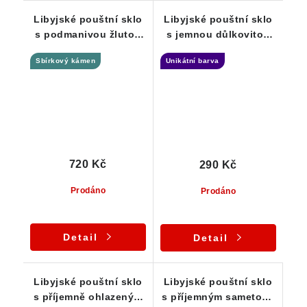
Libyjské pouštní sklo
Libyjské pouštní sklo
s podmanivou žlutou
s jemnou důlkovitou
barvou 3,37 g
skulptací - 0,95 g
Sbírkový kámen
Unikátní barva
720 Kč
290 Kč
Prodáno
Prodáno
Detail
Detail
Libyjské pouštní sklo
Libyjské pouštní sklo
s příjemně ohlazeným
s příjemným sametově