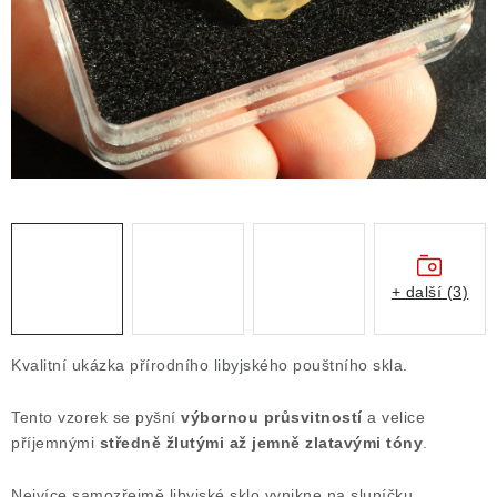
ČLÁNKY
NALEZIŠTĚ
NÁŠ PŘÍBĚH
VIDEOGALERIE
KONTAKT
MISTROVSKÉ KRYSTALY
+ další (3)
Obchodní podmínky
Puncovní značky
Kvalitní ukázka přírodního libyjského pouštního skla.
Ochrana osobních údajů
Tento vzorek se pyšní
výbornou průsvitností
a velice
Výkup minerálů a drahých kamenů
příjemnými
středně žlutými až jemně zlatavými tóny
.
Formulář pro uplatnění reklamace
Formulář pro odstoupení od smlouvy
Nejvíce samozřejmě libyjské sklo vynikne na sluníčku.