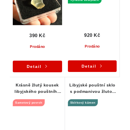
920 Kč
390 Kč
Prodáno
Prodáno
Detail
Detail
Krásně žlutý kousek
Libyjské pouštní sklo
libyjského pouštního
s podmanivou žlutou
skla - 3,57 g
barvou 3,37 g
Sametový povrch
Sbírkový kámen