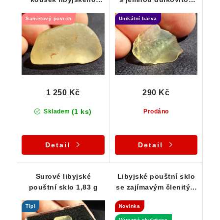
pouštního skla - 6,41 g
skulptací - 0,95 g
Sametový povrch
Unikátní barva
1 250 Kč
290 Kč
(1 ks)
Skladem
Prodáno
Detail
Detail
Surové libyjské
Libyjské pouštní sklo
pouštní sklo 1,83 g
se zajímavým členitým
povrchem 4,26 g
Tip!
Novinka
Výrazná skulptace