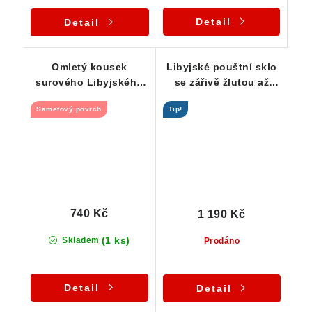
Detail
Detail
Omletý kousek
Libyjské pouštní sklo
surového Libyjského
se zářivě žlutou až
pouštního skla - 3,68 g
jemně zlatavou barvou
Sametový povrch
Tip!
- 4,42 g
740 Kč
1 190 Kč
(1 ks)
Skladem
Prodáno
Detail
Detail