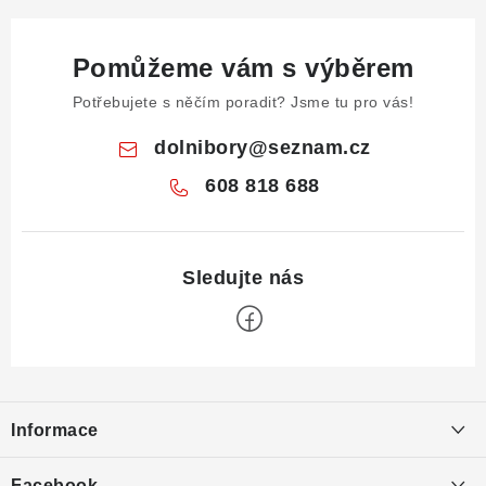
Pomůžeme vám s výběrem
Potřebujete s něčím poradit? Jsme tu pro vás!
dolnibory
@
seznam.cz
608 818 688
Z
á
Informace
p
a
Obchodní podmínky
Facebook