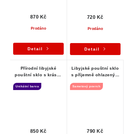
870 Kč
720 Kč
Prodáno
Prodáno
Detail
Detail
Přírodní libyjské
Libyjské pouštní sklo
pouštní sklo s krásně
s příjemně ohlazeným
žlutou až zlatavou
povrchem 3,90 g
Unikátní barva
Sametový povrch
barvou - 3,38 g
850 Kč
790 Kč