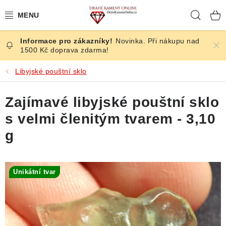
Přejít
Hleda
na
obsah
Novinka. Při nákupu nad
ČESKÉ KAMENY
1500 Kč doprava zdarma!
ŠPERKY
Libyjské pouštní sklo
KAMENY ZE SVĚTA
Zajímavé libyjské pouštní sklo
s velmi členitým tvarem - 3,10
BROUŠENÉ
g
SLEVY
Unikátní tvar
ÚČINKY
KRYSTALY