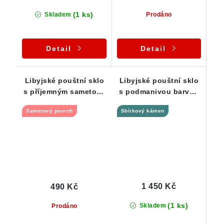
(1 ks)
Skladem
Prodáno
Detail
Detail
Libyjské pouštní sklo
Libyjské pouštní sklo
s příjemným sametově
s podmanivou barvou
ohlazeným povrchem-
a originálním tvarem -
Sametový povrch
Sbírkový kámen
2,39 g
5,15 g
1 450 Kč
490 Kč
(1 ks)
Skladem
Prodáno