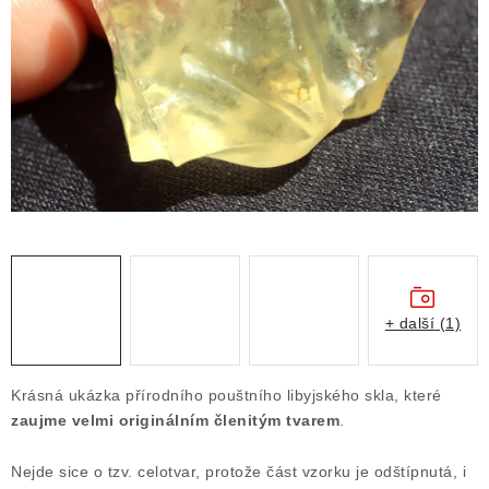
ČLÁNKY
NALEZIŠTĚ
NÁŠ PŘÍBĚH
VIDEOGALERIE
KONTAKT
MISTROVSKÉ KRYSTALY
+ další (1)
Obchodní podmínky
Puncovní značky
Ochrana osobních údajů
Krásná ukázka přírodního pouštního libyjského skla, které
Výkup minerálů a drahých kamenů
zaujme velmi originálním členitým tvarem
.
Formulář pro uplatnění reklamace
Nejde sice o tzv. celotvar, protože část vzorku je odštípnutá, i
Formulář pro odstoupení od smlouvy