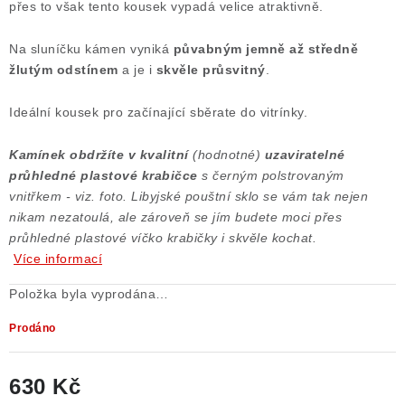
přes to však tento kousek vypadá velice atraktivně.
Poučení o právu na odstoupení od smlouvy
Na sluníčku kámen vyniká
půvabným jemně až středně
žlutým odstínem
a je i
skvěle průsvitný
.
Ideální kousek pro začínající sběrate do vitrínky.
Kamínek obdržíte v kvalitní
(hodnotné)
uzaviratelné
průhledné plastové krabičce
s černým polstrovaným
vnitřkem - viz. foto. Libyjské pouštní sklo se vám tak nejen
nikam nezatoulá, ale zároveň se jím budete moci přes
průhledné plastové víčko krabičky i skvěle kochat.
Více informací
Položka byla vyprodána…
Prodáno
630 Kč