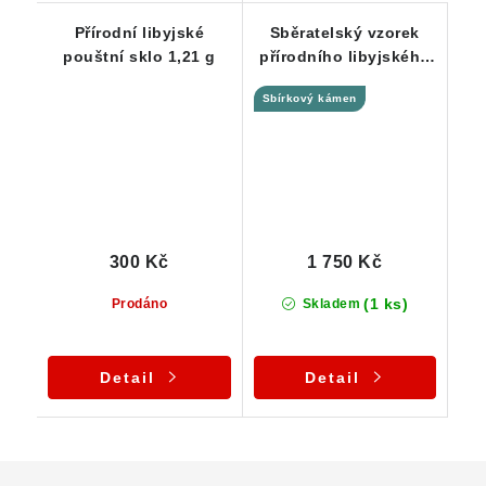
Přírodní libyjské
Sběratelský vzorek
pouštní sklo 1,21 g
přírodního libyjského
pouštního skla - 6,15 g
Sbírkový kámen
300 Kč
1 750 Kč
(1 ks)
Prodáno
Skladem
Detail
Detail