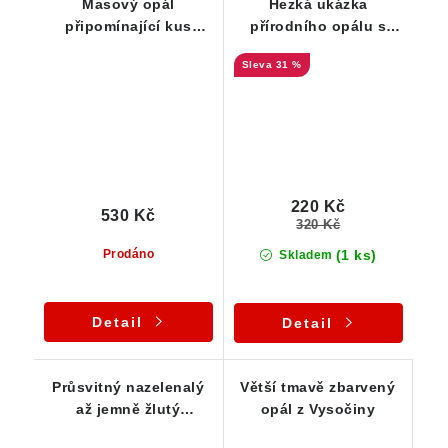
Masový opál
Hezká ukázka
připomínající kus
přírodního opálu s
syrového masa
pěkným okrovým
31 %
zbarvením
220 Kč
530 Kč
320 Kč
(1 ks)
Prodáno
Skladem
Detail
Detail
Průsvitný nazelenalý
Větší tmavě zbarvený
až jemně žlutý
opál z Vysočiny
chryzopál s úžasnými