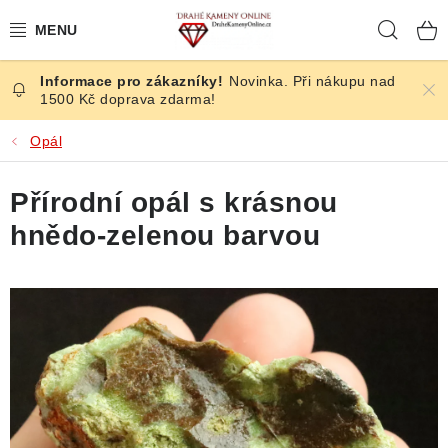
Přejít
Hleda
na
obsah
Novinka. Při nákupu nad
ČESKÉ KAMENY
1500 Kč doprava zdarma!
ŠPERKY
Opál
KAMENY ZE SVĚTA
Přírodní opál s krásnou
hnědo-zelenou barvou
BROUŠENÉ
SLEVY
ÚČINKY
KRYSTALY