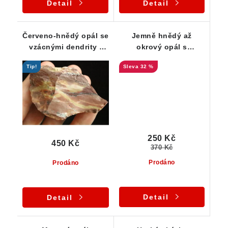
Detail
Detail
Červeno-hnědý opál se
Jemně hnědý až
vzácnými dendrity -
okrový opál s
Herľany
drobnými dendrity
Tip!
32 %
250 Kč
450 Kč
370 Kč
Prodáno
Prodáno
Detail
Detail