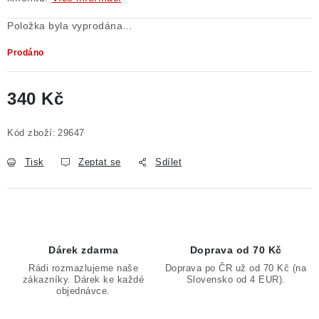
Poučení o právu na odstoupení od smlouvy
Položka byla vyprodána…
Prodáno
340 Kč
Měrná cena:
Kód zboží:
29647
Tisk
Zeptat se
Sdílet
Dárek zdarma
Doprava od 70 Kč
Rádi rozmazlujeme naše
Doprava po ČR už od 70 Kč (na
zákazníky. Dárek ke každé
Slovensko od 4 EUR).
objednávce.