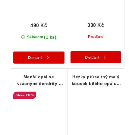
330 Kč
490 Kč
(1 ks)
Prodáno
Skladem
Detail
Detail
Menší opál se
Hezky průsvitný malý
vzácnými dendrity -
kousek bílého opálu z
stromečky
Bohouškovic
20 %