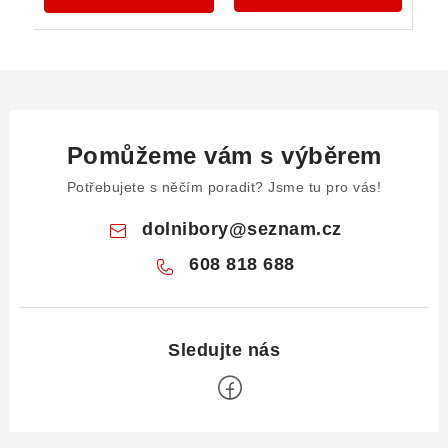
Pomůžeme vám s výběrem
Potřebujete s něčím poradit? Jsme tu pro vás!
dolnibory
@
seznam.cz
608 818 688
Z