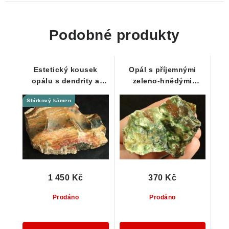
Podobné produkty
Estetický kousek
Opál s příjemnými
opálu s dendrity a
zeleno-hnědými
seříznutou plochou -
odstíny - Náměšť nad
Sbírkový kámen
Slovensko
Oslavou
1 450 Kč
370 Kč
Prodáno
Prodáno