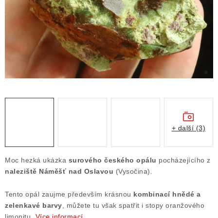
ČLÁNKY
NALEZIŠTĚ
NÁŠ PŘÍBĚH
VIDEOGALERIE
KONTAKT
MISTROVSKÉ KRYSTALY
+ další (3)
Obchodní podmínky
Puncovní značky
Moc hezká ukázka
surového českého opálu
pocházejícího z
Ochrana osobních údajů
naleziště Náměšť nad Oslavou
(Vysočina).
Výkup minerálů a drahých kamenů
Tento opál zaujme především krásnou
kombinací hnědé a
Formulář pro uplatnění reklamace
zelenkavé barvy
, můžete tu však spatřit i stopy oranžového
Formulář pro odstoupení od smlouvy
limonitu.
Více informací