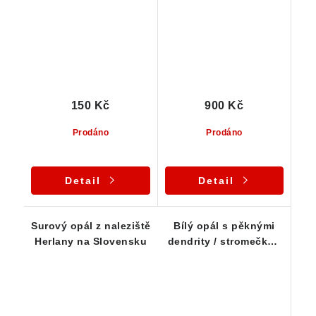
dendrity
150 Kč
900 Kč
Prodáno
Prodáno
Detail
Detail
Surový opál z naleziště
Bílý opál s pěknými
Herlany na Slovensku
dendrity / stromečky -
ČR