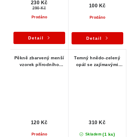
230 Kč
100 Kč
290 Kč
Prodáno
Prodáno
Detail
Detail
Pěkně zbarvený menší
Temný hnědo-zelený
vzorek přírodního
opál se zajímavými
českého opálu
prohlubněmi
120 Kč
310 Kč
(1 ks)
Prodáno
Skladem