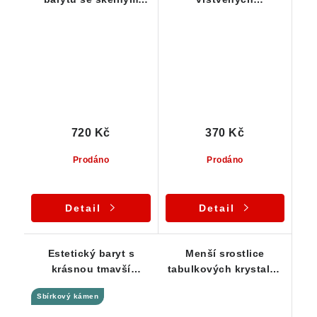
leskem - Dřínová u
tabulkových krystalků
Tišnova
barytu z ČR
720 Kč
370 Kč
Prodáno
Prodáno
Detail
Detail
Estetický baryt s
Menší srostlice
krásnou tmavší
tabulkových krystalků
růžovo-oranžovou
barytu z Dřínové u
Sbírkový kámen
barvou
Tišnova