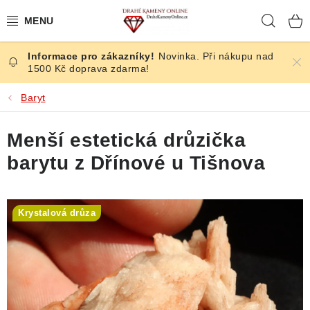
Přejít
Hleda
na
obsah
Novinka. Při nákupu nad
ČESKÉ KAMENY
1500 Kč doprava zdarma!
ŠPERKY
Baryt
KAMENY ZE SVĚTA
Menší estetická drůzička
barytu z Dřínové u Tišnova
BROUŠENÉ
SLEVY
Krystalová drůza
ÚČINKY
KRYSTALY