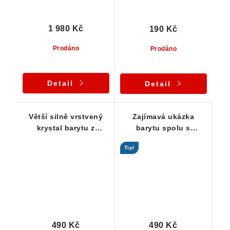
1 980 Kč
190 Kč
Prodáno
Prodáno
Detail
Detail
Větší silně vrstvený
Zajímavá ukázka
krystal barytu z
barytu spolu s
Dřínové u Tišnova
křemencem a křišťálem
Tip!
490 Kč
490 Kč