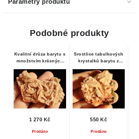
Parametry produktu
Podobné produkty
Kvalitní drůza barytu s
Srostlice tabulkových
množstvím krásných
krystalků barytu z
lupenitých krystalků
Dřínové u Tišnova
1 270 Kč
550 Kč
Prodáno
Prodáno