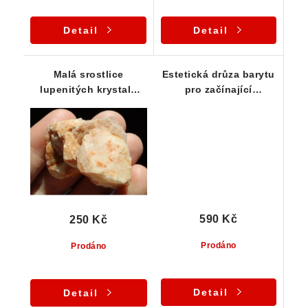
Detail
Detail
Malá srostlice
Estetická drůza barytu
lupenitých krystalů
pro začínající
barytu
sběratele
590 Kč
250 Kč
Prodáno
Prodáno
Detail
Detail