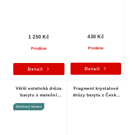
430 Kč
1 250 Kč
Prodáno
Prodáno
Detail
Detail
Větší estetická drůza
Fragment krystalové
barytu s mateční
drůzy barytu z České
horninou křemencem
Republiky
Sbírkový kámen