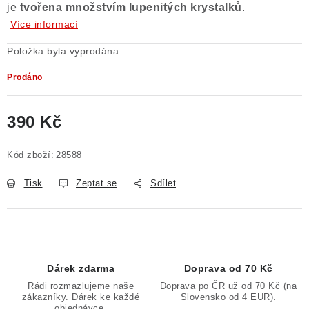
je
tvořena množstvím lupenitých krystalků
.
Poučení o právu na odstoupení od smlouvy
Více informací
Položka byla vyprodána…
Prodáno
390 Kč
Měrná cena:
Kód zboží:
28588
Tisk
Zeptat se
Sdílet
Dárek zdarma
Doprava od 70 Kč
Rádi rozmazlujeme naše
Doprava po ČR už od 70 Kč (na
zákazníky. Dárek ke každé
Slovensko od 4 EUR).
objednávce.