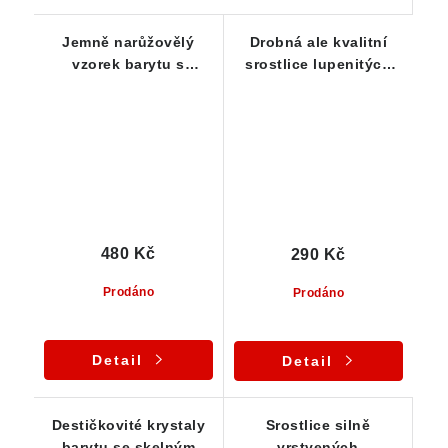
Jemně narůžovělý
Drobná ale kvalitní
vzorek barytu s
srostlice lupenitých
vrstvenými lupeny
krystalů barytu
480 Kč
290 Kč
Prodáno
Prodáno
Detail
Detail
Destičkovité krystaly
Srostlice silně
barytu se skelným
vrstvených