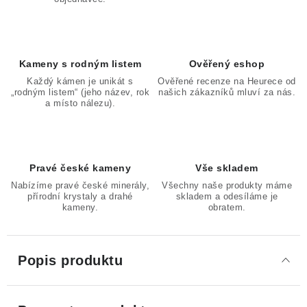
Kameny s rodným listem
Ověřený eshop
Každý kámen je unikát s
Ověřené recenze na Heurece od
„rodným listem“ (jeho název, rok
našich zákazníků mluví za nás.
a místo nálezu).
Pravé české kameny
Vše skladem
Nabízíme pravé české minerály,
Všechny naše produkty máme
přírodní krystaly a drahé
skladem a odesíláme je
kameny.
obratem.
Popis produktu