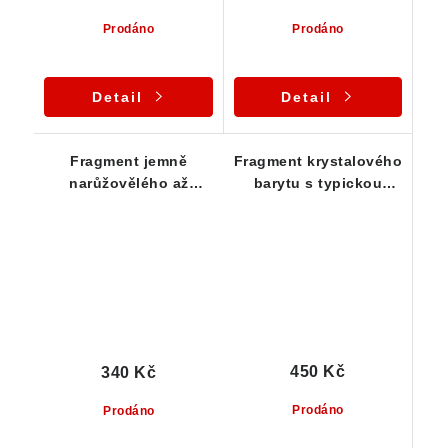
Prodáno
Prodáno
Detail
Detail
Fragment jemně
Fragment krystalového
narůžovělého až
barytu s typickou
bílého barytu - ČR
narůžovělou barvou
450 Kč
340 Kč
Prodáno
Prodáno