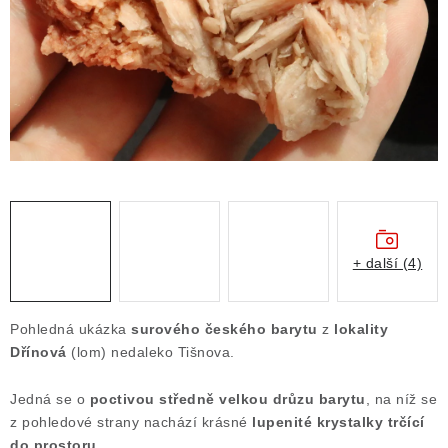
ČLÁNKY
NALEZIŠTĚ
NÁŠ PŘÍBĚH
VIDEOGALERIE
KONTAKT
MISTROVSKÉ KRYSTALY
+ další (4)
Obchodní podmínky
Puncovní značky
Pohledná ukázka
surového českého barytu
z
lokality
Ochrana osobních údajů
Dřínová
(lom) nedaleko Tišnova.
Výkup minerálů a drahých kamenů
Jedná se o
poctivou středně velkou drůzu barytu
, na níž se
Formulář pro uplatnění reklamace
z pohledové strany nachází krásné
lupenité krystalky trčící
Formulář pro odstoupení od smlouvy
do prostoru
.