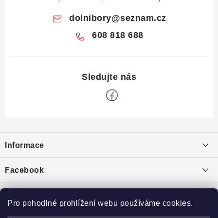
dolnibory
@
seznam.cz
608 818 688
Z
á
Informace
p
a
Obchodní podmínky
Facebook
t
Puncovní značky
í
Ochrana osobních údajů
Pro pohodlné prohlížení webu používáme cookies.
Toplist