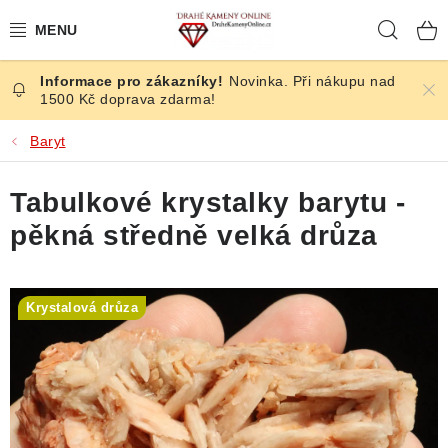
Přejít
Hleda
na
obsah
Novinka. Při nákupu nad
ČESKÉ KAMENY
1500 Kč doprava zdarma!
ŠPERKY
Baryt
KAMENY ZE SVĚTA
Tabulkové krystalky barytu -
pěkná středně velká drůza
BROUŠENÉ
SLEVY
Krystalová drůza
ÚČINKY
KRYSTALY