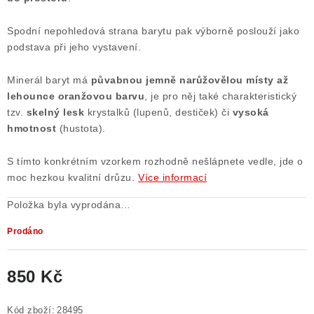
Poučení o právu na odstoupení od smlouvy
Spodní nepohledová strana barytu pak výborně poslouží jako
podstava při jeho vystavení.
Minerál baryt má
půvabnou jemně narůžovělou místy až
lehounce oranžovou barvu
, je pro něj také charakteristický
tzv.
skelný lesk
krystalků (lupenů, destiček) či
vysoká
hmotnost
(hustota).
S tímto konkrétním vzorkem rozhodně nešlápnete vedle, jde o
moc hezkou kvalitní drůzu.
Více informací
Položka byla vyprodána…
Prodáno
850 Kč
Měrná cena:
Kód zboží:
28495