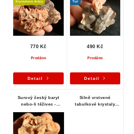
Krystalová drůza
Tip!
křemencem
770 Kč
490 Kč
Prodáno
Prodáno
Detail
Detail
Surový český baryt
Silně vrstvené
nebo-li těživec -
tabulkové krystaly
srostlice
barytu - přírodní český
kámen