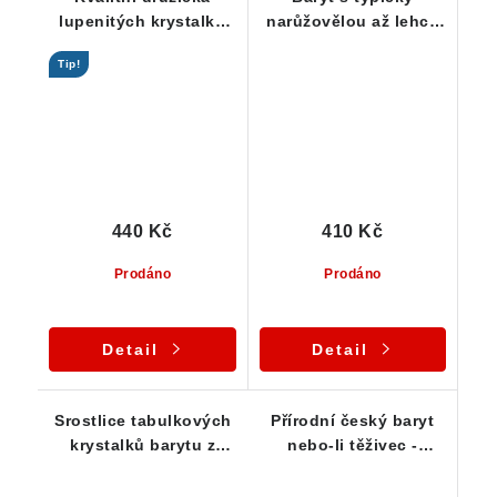
lupenitých krystalků
narůžovělou až lehce
barytu
oranžovou barvou
Tip!
440 Kč
410 Kč
Prodáno
Prodáno
Detail
Detail
Srostlice tabulkových
Přírodní český baryt
krystalků barytu z
nebo-li těživec -
Dřínové u Tišnova
kvalitní srostlice