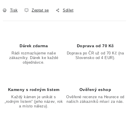
Tisk
Zeptat se
Sdílet
Dárek zdarma
Doprava od 70 Kč
Rádi rozmazlujeme naše
Doprava po ČR už od 70 Kč (na
zákazníky. Dárek ke každé
Slovensko od 4 EUR).
objednávce.
Kameny s rodným listem
Ověřený eshop
Každý kámen je unikát s
Ověřené recenze na Heurece od
„rodným listem“ (jeho název, rok
našich zákazníků mluví za nás.
a místo nálezu).