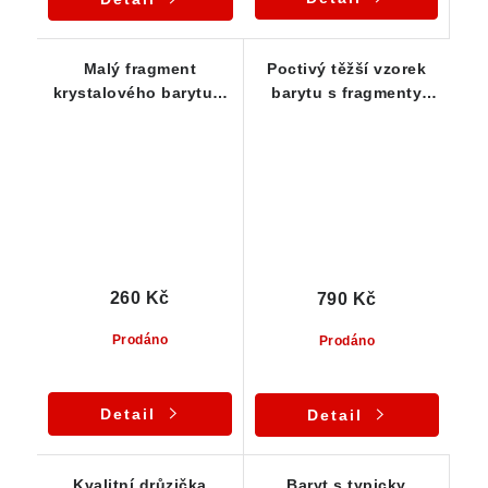
Malý fragment
Poctivý těžší vzorek
krystalového barytu s
barytu s fragmenty
lehce narůžovělou
žlutého fluoritu
barvou
260 Kč
790 Kč
Prodáno
Prodáno
Detail
Detail
Kvalitní drůzička
Baryt s typicky