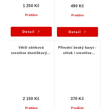
1 250 Kč
490 Kč
Prodáno
Prodáno
Detail
Detail
Větší sbírková
Přírodní český baryt -
srostlice destičkových
shluk / srostlice
krystalů barytu -
krystalů
Dřínová
2 150 Kč
370 Kč
Prodáno
Prodáno