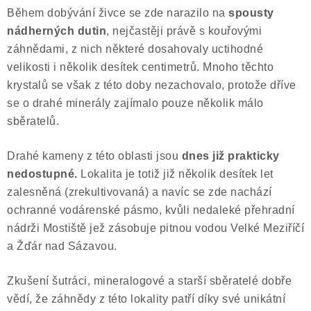
Během dobývání živce se zde narazilo na
spousty
nádherných dutin
, nejčastěji právě s kouřovými
záhnědami, z nich některé dosahovaly uctihodné
velikosti i několik desítek centimetrů. Mnoho těchto
krystalů se však z této doby nezachovalo, protože dříve
se o drahé minerály zajímalo pouze několik málo
sběratelů.
Drahé kameny z této oblasti jsou
dnes již
prakticky
nedostupné.
Lokalita je totiž již několik desítek let
zalesněná (zrekultivovaná) a navíc se zde nachází
ochranné vodárenské pásmo, kvůli nedaleké přehradní
nádrži Mostiště jež zásobuje pitnou vodou Velké Meziříčí
a Žďár nad Sázavou.
Zkušení šutráci, mineralogové a starší sběratelé dobře
vědí, že záhnědy z této lokality patří díky své unikátní