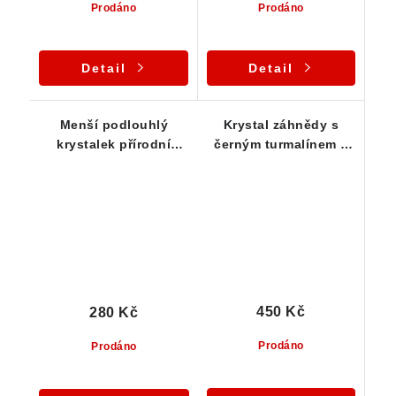
Prodáno
Prodáno
Detail
Detail
Menší podlouhlý
Krystal záhnědy s
krystalek přírodní
černým turmalínem a
záhnědy - Vysočina
mateční horninou
450 Kč
280 Kč
Prodáno
Prodáno