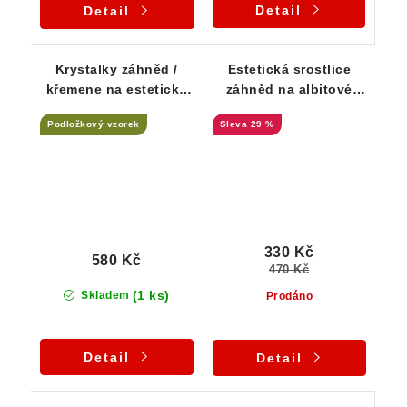
Detail
Detail
Krystalky záhněd /
Estetická srostlice
křemene na estetické
záhněd na albitové
mateční hornině
podložce
Podložkový vzorek
29 %
330 Kč
580 Kč
470 Kč
(1 ks)
Skladem
Prodáno
Detail
Detail