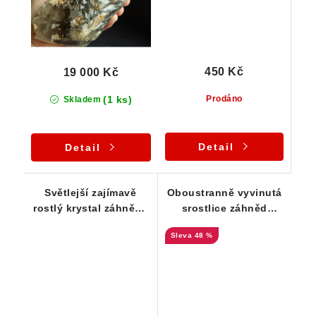
450 Kč
19 000 Kč
(1 ks)
Prodáno
Skladem
Detail
Detail
Světlejší zajímavě
Oboustranně vyvinutá
rostlý krystal záhnědy
srostlice záhněd
z Vysočiny
zdobená šupinkami
48 %
muskovitu