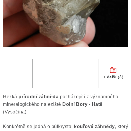
ČLÁNKY
NALEZIŠTĚ
NÁŠ PŘÍBĚH
VIDEOGALERIE
KONTAKT
MISTROVSKÉ KRYSTALY
+ další (3)
Obchodní podmínky
Puncovní značky
Hezká
přírodní záhněda
pocházející z významného
Ochrana osobních údajů
mineralogického naleziště
Dolní Bory - Hatě
Výkup minerálů a drahých kamenů
(Vysočina).
Formulář pro uplatnění reklamace
Konkrétně se jedná o půlkrystal
kouřové záhnědy
, který
Formulář pro odstoupení od smlouvy