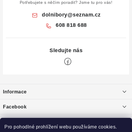
Potřebujete s něčím poradit? Jsme tu pro vás!
dolnibory
@
seznam.cz
608 818 688
Z
á
Informace
p
a
Obchodní podmínky
Facebook
t
Puncovní značky
í
Ochrana osobních údajů
Pro pohodlné prohlížení webu používáme cookies.
Toplist