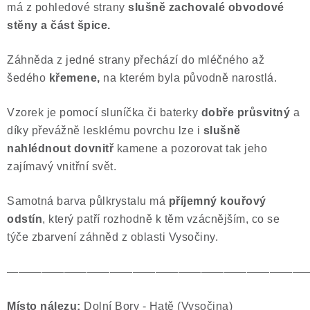
má z pohledové strany
slušně zachovalé obvodové
Poučení o právu na odstoupení od smlouvy
stěny a část špice.
Záhněda z jedné strany přechází do mléčného až
šedého
křemene,
na kterém byla původně narostlá.
Vzorek je pomocí sluníčka či baterky
dobře průsvitný
a
díky převážně lesklému povrchu lze i
slušně
nahlédnout dovnitř
kamene a pozorovat tak jeho
zajímavý vnitřní svět.
Samotná barva půlkrystalu má
příjemný kouřový
odstín
, který patří rozhodně k těm vzácnějším, co se
týče zbarvení záhněd z oblasti Vysočiny.
——————————————————————————
Místo nálezu:
Dolní Bory - Hatě (Vysočina)