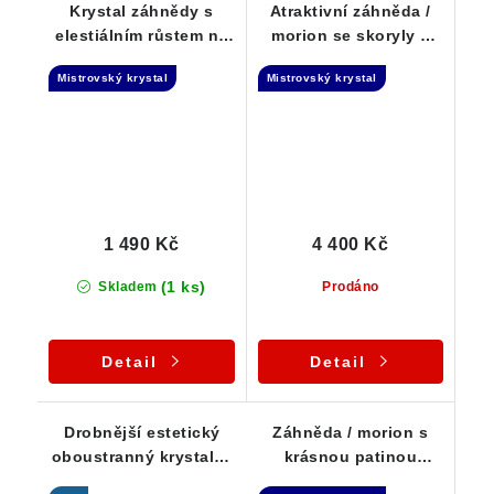
Krystal záhnědy s
Atraktivní záhněda /
elestiálním růstem na
morion se skoryly a
křemenné podložce
mateční horninou -
Mistrovský krystal
Mistrovský krystal
Elestial + Samoléčitel
1 490 Kč
4 400 Kč
(1 ks)
Skladem
Prodáno
Detail
Detail
Drobnější estetický
Záhněda / morion s
oboustranný krystalek
krásnou patinou
záhnědy
limonitu + muskovit a