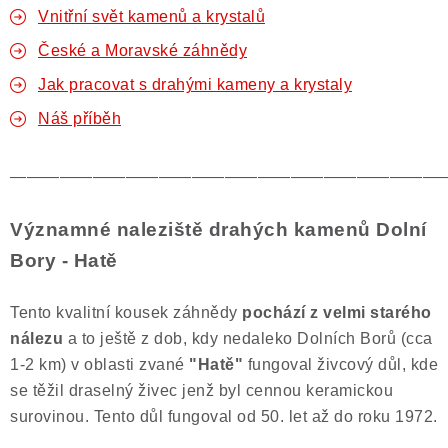
Vnitřní svět kamenů a krystalů
České a Moravské záhnědy
Jak pracovat s drahými kameny a krystaly
Náš příběh
——————————————————————————
Významné naleziště drahých kamenů Dolní
Bory - Hatě
Tento kvalitní kousek záhnědy
pochází z velmi starého
nálezu
a to ještě z dob, kdy nedaleko Dolních Borů (cca
1-2 km) v oblasti zvané
"Hatě"
fungoval živcový důl, kde
se těžil draselný živec jenž byl cennou keramickou
surovinou. Tento důl fungoval od 50. let až do roku 1972.