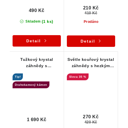
210 Kč
490 Kč
410 Kč
(1 ks)
Skladem
Prodáno
Detail
Detail
Tužkový krystal
Světle kouřový krystal
záhnědy s
záhnědy s hezkým
podmanivou barvou a
vnitřním světem
Tip!
35 %
drahokamovou
čistotou
Drahokamový kámen
270 Kč
1 690 Kč
420 Kč