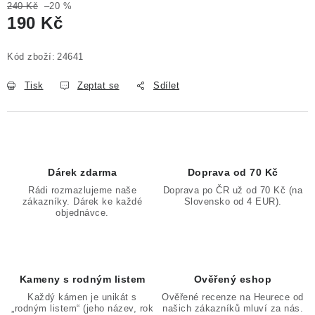
240 Kč
–20 %
190 Kč
Měrná cena:
Kód zboží:
24641
Tisk
Zeptat se
Sdílet
Dárek zdarma
Doprava od 70 Kč
Rádi rozmazlujeme naše
Doprava po ČR už od 70 Kč (na
zákazníky. Dárek ke každé
Slovensko od 4 EUR).
objednávce.
Kameny s rodným listem
Ověřený eshop
Každý kámen je unikát s
Ověřené recenze na Heurece od
„rodným listem“ (jeho název, rok
našich zákazníků mluví za nás.