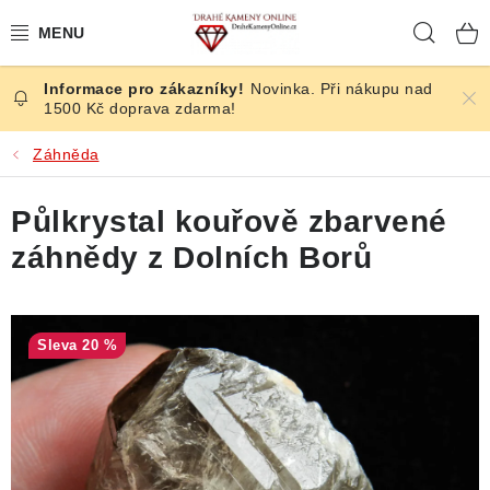
Přejít
Hleda
na
obsah
Novinka. Při nákupu nad
ČESKÉ KAMENY
1500 Kč doprava zdarma!
ŠPERKY
Záhněda
KAMENY ZE SVĚTA
Půlkrystal kouřově zbarvené
záhnědy z Dolních Borů
BROUŠENÉ
SLEVY
20 %
ÚČINKY
KRYSTALY